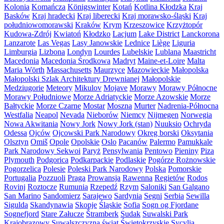
Kolonia
Komańcza
Königswinter
Kotań
Kotlina Kłodzka
Kraj
Basków
Kraj hradecki
Kraj liberecki
Kraj morawsko-śląski
Kraj
południowomorawski
Kraków
Krym
Krzeszowice
Krzyżtopór
Kudowa-Zdrój
Kwiatoń
Kłodzko
Lacjum
Lake District
Lanckorona
Lanzarote
Las Vegas
Lasy Janowskie
Lednice
Liège
Liguria
Limburgia
Lizbona
Londyn
Lourdes
Lubelskie
Lublana
Maastricht
Macedonia
Macedonia Środkowa
Madryt
Maine-et-Loire
Malta
Maria Wörth
Massachusetts
Maurzyce
Mazowieckie
Małopolska
Małopolski Szlak Architektury Drewnianej
Małopolskie
Medziugorie
Meteory
Mikulov
Mojave
Morawy
Morawy Północne
Morawy Południowe
Morze Adriatyckie
Morze Azowskie
Morze
Bałtyckie
Morze Czarne
Mostar
Moszna
Murter
Nadrenia-Północna
Westfalia
Neapol
Nevada
Nieborów
Niemcy
Nijmegen
Norwegia
Nowa Akwitania
Nowy Jork
Nowy Jork (stan)
Nuuksio
Ochryda
Odessa
Ojców
Ojcowski Park Narodowy
Okręg borski
Oksytania
Olsztyn
Omiš
Opole
Opolskie
Oslo
Pacanów
Palermo
Pamukkale
Park Narodowy Sekwoi
Paryż
Pensylwania
Pentowo
Pieniny
Piza
Plymouth
Podgorica
Podkarpackie
Podlaskie
Pogórze Rożnowskie
Pogorzelica
Polesie
Poleski Park Narodowy
Polska
Pomorskie
Portugalia
Pozzuoli
Praga
Prowansja
Rawenna
Regietów
Rodos
Rovinj
Roztocze
Rumunia
Rzepedź
Rzym
Saloniki
San Galgano
San Marino
Sandomierz
Sarajewo
Sardynia
Segni
Serbia
Sewilla
Sigulda
Skandynawia
Skopje
Śląskie
Sofia
Sogn og Fjordane
Sognefjord
Stare Załucze
Štramberk
Sudak
Suwalski Park
Krajobrazowy
Suwalszczyzna
świat
Świętokrzyskie
Sycylia