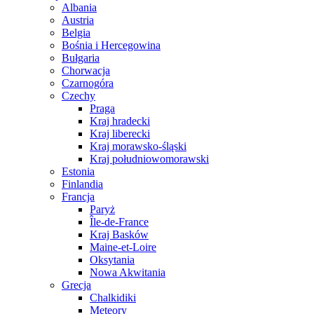
Albania
Austria
Belgia
Bośnia i Hercegowina
Bułgaria
Chorwacja
Czarnogóra
Czechy
Praga
Kraj hradecki
Kraj liberecki
Kraj morawsko-śląski
Kraj południowomorawski
Estonia
Finlandia
Francja
Paryż
Île-de-France
Kraj Basków
Maine-et-Loire
Oksytania
Nowa Akwitania
Grecja
Chalkidiki
Meteory