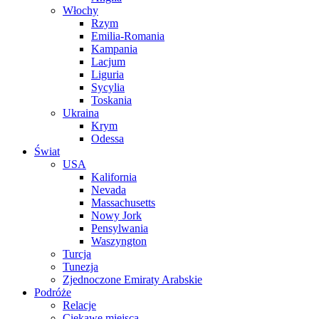
Włochy
Rzym
Emilia-Romania
Kampania
Lacjum
Liguria
Sycylia
Toskania
Ukraina
Krym
Odessa
Świat
USA
Kalifornia
Nevada
Massachusetts
Nowy Jork
Pensylwania
Waszyngton
Turcja
Tunezja
Zjednoczone Emiraty Arabskie
Podróże
Relacje
Ciekawe miejsca