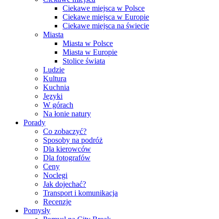
Ciekawe miejsca w Polsce
Ciekawe miejsca w Europie
Ciekawe miejsca na świecie
Miasta
Miasta w Polsce
Miasta w Europie
Stolice świata
Ludzie
Kultura
Kuchnia
Języki
W górach
Na łonie natury
Porady
Co zobaczyć?
Sposoby na podróż
Dla kierowców
Dla fotografów
Ceny
Noclegi
Jak dojechać?
Transport i komunikacja
Recenzje
Pomysły