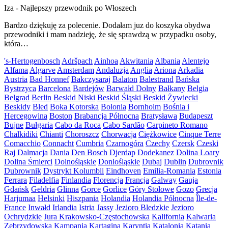
Iza
-
Najlepszy przewodnik po Włoszech
Bardzo dziękuję za polecenie. Dodałam juz do koszyka obydwa
przewodniki i mam nadzieję, że się sprawdzą w przypadku osoby,
która…
's-Hertogenbosch
Adršpach
Ainhoa
Akwitania
Albania
Alentejo
Alfama
Algarve
Amsterdam
Andaluzja
Anglia
Ariona
Arkadia
Austria
Bad Honnef
Bakczysaraj
Balaton
Balestrand
Bańska
Bystrzyca
Barcelona
Bardejów
Barwałd Dolny
Bałkany
Belgia
Belgrad
Berlin
Beskid Niski
Beskid Śląski
Beskid Żywiecki
Beskidy
Bled
Boka Kotorska
Bolonia
Bornholm
Bośnia i
Hercegowina
Boston
Brabancja Północna
Bratysława
Budapeszt
Bujne
Bułgaria
Cabo da Roca
Cabo Sardão
Carpineto Romano
Chalkidiki
Chianti
Choroszcz
Chorwacja
Ciężkowice
Cinque Terre
Comacchio
Connacht
Cumbria
Czarnogóra
Czechy
Czersk
Czeski
Raj
Dalmacja
Dania
Den Bosch
Djerdap
Dodekanez
Dolina Loary
Dolina Śmierci
Dolnośląskie
Donlośląskie
Dubaj
Dublin
Dubrovnik
Dubrownik
Dystrykt Kolumbii
Eindhoven
Emilia-Romania
Estonia
Ferrara
Filadelfia
Finlandia
Florencja
Francja
Galway
Gauja
Gdańsk
Geldria
Glinna
Gorce
Gorlice
Góry Stołowe
Gozo
Grecja
Harjumaa
Helsinki
Hiszpania
Holandia
Holandia Północna
Île-de-
France
Inwałd
Irlandia
Istria
Jassy
Jezioro Bledzkie
Jezioro
Ochrydzkie
Jura Krakowsko-Częstochowska
Kalifornia
Kalwaria
Zebrzydowska
Kampania
Kartagina
Karyntia
Katalonia
Katania