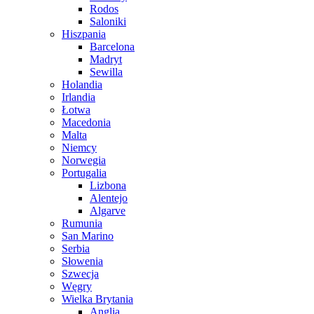
Rodos
Saloniki
Hiszpania
Barcelona
Madryt
Sewilla
Holandia
Irlandia
Łotwa
Macedonia
Malta
Niemcy
Norwegia
Portugalia
Lizbona
Alentejo
Algarve
Rumunia
San Marino
Serbia
Słowenia
Szwecja
Węgry
Wielka Brytania
Anglia