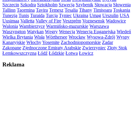
Szczecin
Szkodra
Sztokholm
Szwecja
Szybenik
Słowacja
Słowenia
Tallinn
Taormina
Tavira
Temesz
Tesalia
Tihany
Timişoara
Toskania
Tunezja
Tunis
Turaida
Turcja
Tyniec
Ukraina
Umag
Urszulin
USA
Uusimaa
Valletta
Valley of Fire
Veszprém
Voznesensk
Wadowice
Walonia
Wambierzyce
Warmińsko-mazurskie
Warszawa
Waszyngton
Watykan
Węgry
Wenecja
Wenecja Euganejska
Wiedeń
Wielka Brytania
Wisła
Wörthersee
Wrocław
Wysowa-Zdrój
Wyspy
Kanaryjskie
Włochy
Yosemite
Zachodniopomorskie
Zadar
Zakopane
Zjednoczone Emiraty Arabskie
Zwierzyniec
Złoty Stok
Łemkowszczyzna
Łódź
Łódzkie
Łotwa
Łowicz
Reklama