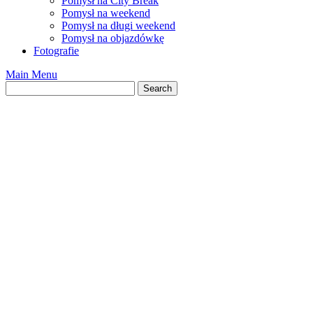
Pomysł na City Break
Pomysł na weekend
Pomysł na długi weekend
Pomysł na objazdówkę
Fotografie
Main Menu