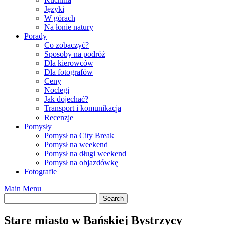
Języki
W górach
Na łonie natury
Porady
Co zobaczyć?
Sposoby na podróż
Dla kierowców
Dla fotografów
Ceny
Noclegi
Jak dojechać?
Transport i komunikacja
Recenzje
Pomysły
Pomysł na City Break
Pomysł na weekend
Pomysł na długi weekend
Pomysł na objazdówkę
Fotografie
Main Menu
Stare miasto w Bańskiej Bystrzycy