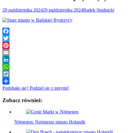
29 października 2024
29 października 2024
Radek Studnicki
Facebook
Twitter
Pinterest
Email
LinkedIn
WhatsApp
Wykop
Podobało się? Podziel się z innymi!
Zobacz również:
Nijmegen: Najstarsze miasto Holandii