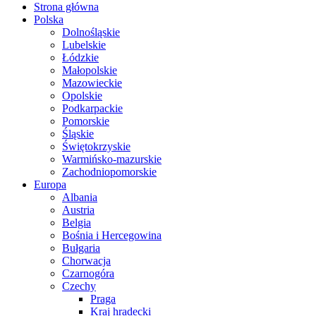
Strona główna
Polska
Dolnośląskie
Lubelskie
Łódzkie
Małopolskie
Mazowieckie
Opolskie
Podkarpackie
Pomorskie
Śląskie
Świętokrzyskie
Warmińsko-mazurskie
Zachodniopomorskie
Europa
Albania
Austria
Belgia
Bośnia i Hercegowina
Bułgaria
Chorwacja
Czarnogóra
Czechy
Praga
Kraj hradecki