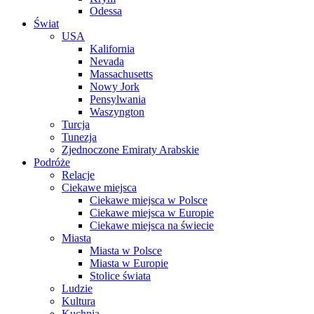
Odessa
Świat
USA
Kalifornia
Nevada
Massachusetts
Nowy Jork
Pensylwania
Waszyngton
Turcja
Tunezja
Zjednoczone Emiraty Arabskie
Podróże
Relacje
Ciekawe miejsca
Ciekawe miejsca w Polsce
Ciekawe miejsca w Europie
Ciekawe miejsca na świecie
Miasta
Miasta w Polsce
Miasta w Europie
Stolice świata
Ludzie
Kultura
Kuchnia