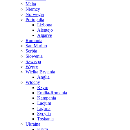
Malta
Niemcy
Norwegia
Portugalia
Lizbona
Alentejo
Algarve
Rumunia
San Marino
Serbia
Słowenia
Szwecja
Węgry
Wielka Brytania
Anglia
Włochy
Rzym
Emilia-Romania
Kampania
Lacjum
Liguria
Sycylia
Toskania
Ukraina
Krym