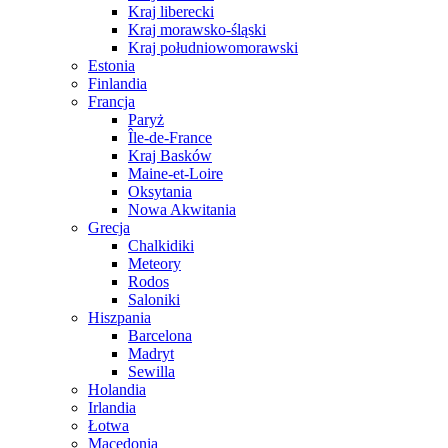
Kraj liberecki
Kraj morawsko-śląski
Kraj południowomorawski
Estonia
Finlandia
Francja
Paryż
Île-de-France
Kraj Basków
Maine-et-Loire
Oksytania
Nowa Akwitania
Grecja
Chalkidiki
Meteory
Rodos
Saloniki
Hiszpania
Barcelona
Madryt
Sewilla
Holandia
Irlandia
Łotwa
Macedonia