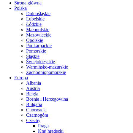
Strona główna
Polska
Dolnośląskie
Lubelskie
Łódzkie
Małopolskie
Mazowieckie
Opolskie
Podkarpackie
Pomorskie
Śląskie
Świętokrzyskie
Warmińsko-mazurskie
Zachodniopomorskie
Europa
Albania
Austria
Belgia
Bośnia i Hercegowina
Bułgaria
Chorwacja
Czarnogóra
Czechy
Praga
Kraj hradecki