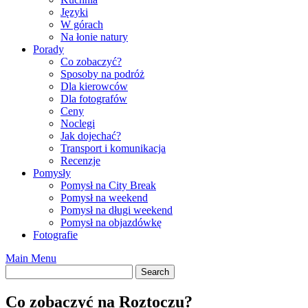
Języki
W górach
Na łonie natury
Porady
Co zobaczyć?
Sposoby na podróż
Dla kierowców
Dla fotografów
Ceny
Noclegi
Jak dojechać?
Transport i komunikacja
Recenzje
Pomysły
Pomysł na City Break
Pomysł na weekend
Pomysł na długi weekend
Pomysł na objazdówkę
Fotografie
Main Menu
Co zobaczyć na Roztoczu?