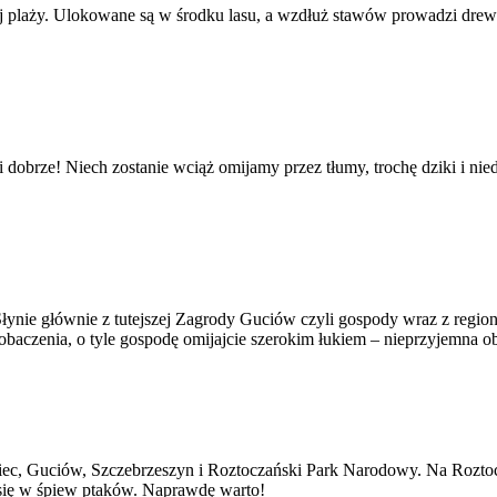
ej plaży. Ulokowane są w środku lasu, a wzdłuż stawów prowadzi drewn
obrze! Niech zostanie wciąż omijamy przez tłumy, trochę dziki i nie
łynie głównie z tutejszej Zagrody Guciów czyli gospody wraz z region
obaczenia, o tyle gospodę omijajcie szerokim łukiem – nieprzyjemna ob
ec, Guciów, Szczebrzeszyn i Roztoczański Park Narodowy. Na Roztocz
się w śpiew ptaków. Naprawdę warto!