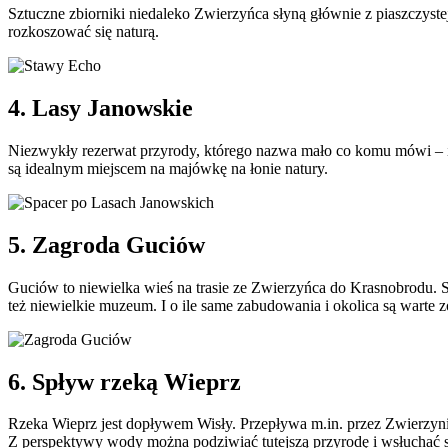
Sztuczne zbiorniki niedaleko Zwierzyńca słyną głównie z piaszczyst
rozkoszować się naturą.
4. Lasy Janowskie
Niezwykły rezerwat przyrody, którego nazwa mało co komu mówi – i d
są idealnym miejscem na majówkę na łonie natury.
5. Zagroda Guciów
Guciów to niewielka wieś na trasie ze Zwierzyńca do Krasnobrodu. S
też niewielkie muzeum. I o ile same zabudowania i okolica są warte z
6. Spływ rzeką Wieprz
Rzeka Wieprz jest dopływem Wisły. Przepływa m.in. przez Zwierzyni
Z perspektywy wody można podziwiać tutejszą przyrodę i wsłuchać 