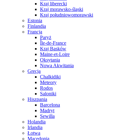
Kraj liberecki
Kraj morawsko-śląski
Kraj południowomorawski
Estonia
Finlandia
Francja
Paryż
Île-de-France
Kraj Basków
Maine-et-Loire
Oksytania
Nowa Akwitania
Grecja
Chalkidiki
Meteory
Rodos
Saloniki
Hiszpania
Barcelona
Madryt
Sewilla
Holandia
Irlandia
Łotwa
Macedonia