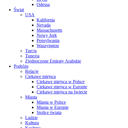
Odessa
Świat
USA
Kalifornia
Nevada
Massachusetts
Nowy Jork
Pensylwania
Waszyngton
Turcja
Tunezja
Zjednoczone Emiraty Arabskie
Podróże
Relacje
Ciekawe miejsca
Ciekawe miejsca w Polsce
Ciekawe miejsca w Europie
Ciekawe miejsca na świecie
Miasta
Miasta w Polsce
Miasta w Europie
Stolice świata
Ludzie
Kultura
Kuchnia