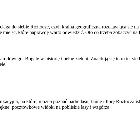
ąga do siebie Roztocze, czyli kraina geograficzna rozciągająca się na
ę miejsc, które naprawdę warto odwiedzić. Oto co trzeba zobaczyć na 
dowego. Bogate w historię i pełne zieleni. Znajdują się tu m.in. sie
ele.
acyjna, na której można poznać partie lasu, faunę i florę Roztocza
piękne, pocztówkowe widoki na pobliskie lasy i wzgórza.