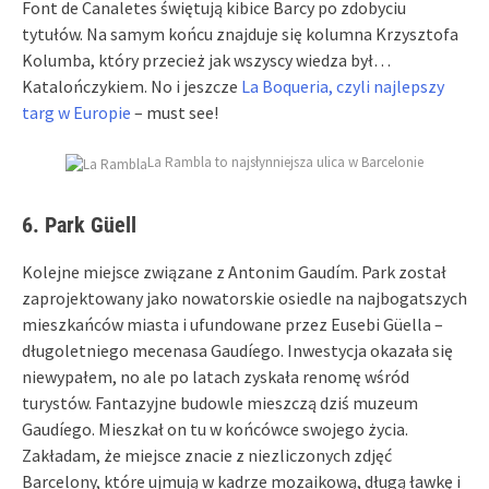
Font de Canaletes świętują kibice Barcy po zdobyciu
tytułów. Na samym końcu znajduje się kolumna Krzysztofa
Kolumba, który przecież jak wszyscy wiedza był…
Katalończykiem. No i jeszcze
La Boqueria, czyli najlepszy
targ w Europie
– must see!
La Rambla to najsłynniejsza ulica w Barcelonie
6. Park Güell
Kolejne miejsce związane z Antonim Gaudím. Park został
zaprojektowany jako nowatorskie osiedle na najbogatszych
mieszkańców miasta i ufundowane przez Eusebi Güella –
długoletniego mecenasa Gaudíego. Inwestycja okazała się
niewypałem, no ale po latach zyskała renomę wśród
turystów. Fantazyjne budowle mieszczą dziś muzeum
Gaudíego. Mieszkał on tu w końcówce swojego życia.
Zakładam, że miejsce znacie z niezliczonych zdjęć
Barcelony, które ujmują w kadrze mozaikową, długą ławkę i