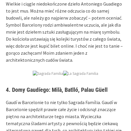
Wielkie i ciągle niedokończone dzieło Antoniego Guadiego
to jest mus. Można mieć różne odczucia co do samej
budowli, ale należy go najpierw zobaczyć – potem oceniać.
Symbol Barcelony rodzi ambiwalentne uczucia, ale jak dla
mnie jest dziełem sztuki zasługującym na miarę symbolu.
Do kościoła ustawiają się kolejki turystów z całego świata,
więc dobrze jest kupić bilet online. I choć nie jest to tanie –
gorąco zachęcam! Moim zdaniem jeden z
architektonicznych cudów świata.
4. Domy Gaudíego: Milà, Batlló, Palau Güell
Gaudí w Barcelonie to nie tylko Sagrada Família. Gaudí w
Barcelonie spędził prawie całe życie i odcisnął znaczące
piętno na architekturze tego miasta. Wycieczka
tematyczna śladami artysty z pewnością będzie ciekawą
alternatywą nawet dla tych, co architektury jako takiej nie