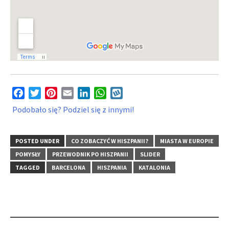
Facebook
Twitter
Pinterest
Email
LinkedIn
WhatsApp
Wykop
Podobało się? Podziel się z innymi!
POSTED UNDER
CO ZOBACZYĆ W HISZPANII?
MIASTA W EUROPIE
POMYSŁY
PRZEWODNIK PO HISZPANII
SLIDER
TAGGED
BARCELONA
HISZPANIA
KATALONIA