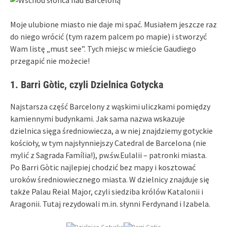
Moje ulubione miasto nie daje mi spać. Musiałem jeszcze raz
do niego wrócić (tym razem palcem po mapie) i stworzyć
Wam listę „must see”. Tych miejsc w mieście Gaudiego
przegapić nie możecie!
1. Barri Gòtic, czyli Dzielnica Gotycka
Najstarsza część Barcelony z wąskimi uliczkami pomiędzy
kamiennymi budynkami. Jak sama nazwa wskazuje
dzielnica sięga średniowiecza, a w niej znajdziemy gotyckie
kościoły, w tym najsłynniejszy Catedral de Barcelona (nie
mylić z Sagrada Família!), pw.św.Eulalii – patronki miasta.
Po Barri Gòtic najlepiej chodzić bez mapy i kosztować
uroków średniowiecznego miasta. W dzielnicy znajduje się
także Palau Reial Major, czyli siedziba królów Katalonii i
Aragonii. Tutaj rezydowali m.in. słynni Ferdynand i Izabela.