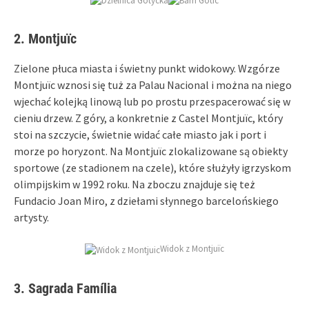
2. Montjuïc
Zielone płuca miasta i świetny punkt widokowy. Wzgórze
Montjuïc wznosi się tuż za Palau Nacional i można na niego
wjechać kolejką linową lub po prostu przespacerować się w
cieniu drzew. Z góry, a konkretnie z Castel Montjuïc, który
stoi na szczycie, świetnie widać całe miasto jak i port i
morze po horyzont. Na Montjuïc zlokalizowane są obiekty
sportowe (ze stadionem na czele), które służyły igrzyskom
olimpijskim w 1992 roku. Na zboczu znajduje się też
Fundacio Joan Miro, z dziełami słynnego barcelońskiego
artysty.
Widok z Montjuïc
3. Sagrada Família