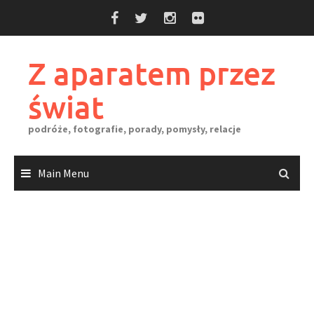
Skip
to
content
Z aparatem przez
świat
podróże, fotografie, porady, pomysły, relacje
Main Menu