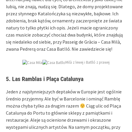
lubią, nie znają, nudzą się. Dlatego, że domy projektowane
przez słynnego Katalończyka są niezwykłe, bajkowe. Ich
zdobienia, brak kątów, ornamenty zaczerpnięte ze świata
natury to tylko płytki ich opis. Jeżeli macie ograniczony
czas musicie zobaczyć chociaż dwa budynki, które znajdują
się niedaleko od siebie, przy Passeig de Gràcia – Casa Milà,
zwana Pedrerą oraz Casa Batlló. Nie zawiedziecie się!
Milà z lewej i Batlló z prawej
5. Las Ramblas i Plaça Catalunya
Jeden z najsłynniejszych deptaków w Europie jest ogólnie
średnio przyjemny. Ale być w Barcelonie i ominąć Ramblę
można chyba tylko za drugim razem
Ciąg ulic od Plaça
Catalunya do Portu to głównie sklepy z pamiątkami i
restauracje. Aleje są ocienione drzewami i okraszone
występami ulicznych artystów. Na samym początku, przy