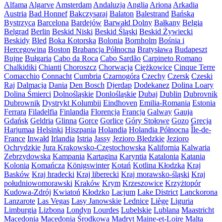
Alfama
Algarve
Amsterdam
Andaluzja
Anglia
Ariona
Arkadia
Austria
Bad Honnef
Bakczysaraj
Balaton
Balestrand
Bańska
Bystrzyca
Barcelona
Bardejów
Barwałd Dolny
Bałkany
Belgia
Belgrad
Berlin
Beskid Niski
Beskid Śląski
Beskid Żywiecki
Beskidy
Bled
Boka Kotorska
Bolonia
Bornholm
Bośnia i
Hercegowina
Boston
Brabancja Północna
Bratysława
Budapeszt
Bujne
Bułgaria
Cabo da Roca
Cabo Sardão
Carpineto Romano
Chalkidiki
Chianti
Choroszcz
Chorwacja
Ciężkowice
Cinque Terre
Comacchio
Connacht
Cumbria
Czarnogóra
Czechy
Czersk
Czeski
Raj
Dalmacja
Dania
Den Bosch
Djerdap
Dodekanez
Dolina Loary
Dolina Śmierci
Dolnośląskie
Donlośląskie
Dubaj
Dublin
Dubrovnik
Dubrownik
Dystrykt Kolumbii
Eindhoven
Emilia-Romania
Estonia
Ferrara
Filadelfia
Finlandia
Florencja
Francja
Galway
Gauja
Gdańsk
Geldria
Glinna
Gorce
Gorlice
Góry Stołowe
Gozo
Grecja
Harjumaa
Helsinki
Hiszpania
Holandia
Holandia Północna
Île-de-
France
Inwałd
Irlandia
Istria
Jassy
Jezioro Bledzkie
Jezioro
Ochrydzkie
Jura Krakowsko-Częstochowska
Kalifornia
Kalwaria
Zebrzydowska
Kampania
Kartagina
Karyntia
Katalonia
Katania
Kolonia
Komańcza
Königswinter
Kotań
Kotlina Kłodzka
Kraj
Basków
Kraj hradecki
Kraj liberecki
Kraj morawsko-śląski
Kraj
południowomorawski
Kraków
Krym
Krzeszowice
Krzyżtopór
Kudowa-Zdrój
Kwiatoń
Kłodzko
Lacjum
Lake District
Lanckorona
Lanzarote
Las Vegas
Lasy Janowskie
Lednice
Liège
Liguria
Limburgia
Lizbona
Londyn
Lourdes
Lubelskie
Lublana
Maastricht
Macedonia
Macedonia Środkowa
Madryt
Maine-et-Loire
Malta