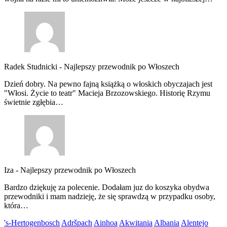
Radek Studnicki
-
Najlepszy przewodnik po Włoszech
Dzień dobry. Na pewno fajną książką o włoskich obyczajach jest
"Włosi. Życie to teatr" Macieja Brzozowskiego. Historię Rzymu
świetnie zgłębia…
Iza
-
Najlepszy przewodnik po Włoszech
Bardzo dziękuję za polecenie. Dodałam juz do koszyka obydwa
przewodniki i mam nadzieję, że się sprawdzą w przypadku osoby,
która…
's-Hertogenbosch
Adršpach
Ainhoa
Akwitania
Albania
Alentejo