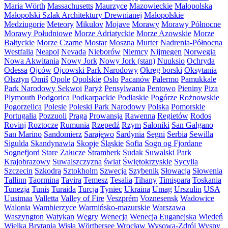
Maria Wörth
Massachusetts
Maurzyce
Mazowieckie
Małopolska
Małopolski Szlak Architektury Drewnianej
Małopolskie
Medziugorie
Meteory
Mikulov
Mojave
Morawy
Morawy Północne
Morawy Południowe
Morze Adriatyckie
Morze Azowskie
Morze
Bałtyckie
Morze Czarne
Mostar
Moszna
Murter
Nadrenia-Północna
Westfalia
Neapol
Nevada
Nieborów
Niemcy
Nijmegen
Norwegia
Nowa Akwitania
Nowy Jork
Nowy Jork (stan)
Nuuksio
Ochryda
Odessa
Ojców
Ojcowski Park Narodowy
Okręg borski
Oksytania
Olsztyn
Omiš
Opole
Opolskie
Oslo
Pacanów
Palermo
Pamukkale
Park Narodowy Sekwoi
Paryż
Pensylwania
Pentowo
Pieniny
Piza
Plymouth
Podgorica
Podkarpackie
Podlaskie
Pogórze Rożnowskie
Pogorzelica
Polesie
Poleski Park Narodowy
Polska
Pomorskie
Portugalia
Pozzuoli
Praga
Prowansja
Rawenna
Regietów
Rodos
Rovinj
Roztocze
Rumunia
Rzepedź
Rzym
Saloniki
San Galgano
San Marino
Sandomierz
Sarajewo
Sardynia
Segni
Serbia
Sewilla
Sigulda
Skandynawia
Skopje
Śląskie
Sofia
Sogn og Fjordane
Sognefjord
Stare Załucze
Štramberk
Sudak
Suwalski Park
Krajobrazowy
Suwalszczyzna
świat
Świętokrzyskie
Sycylia
Szczecin
Szkodra
Sztokholm
Szwecja
Szybenik
Słowacja
Słowenia
Tallinn
Taormina
Tavira
Temesz
Tesalia
Tihany
Timişoara
Toskania
Tunezja
Tunis
Turaida
Turcja
Tyniec
Ukraina
Umag
Urszulin
USA
Uusimaa
Valletta
Valley of Fire
Veszprém
Voznesensk
Wadowice
Walonia
Wambierzyce
Warmińsko-mazurskie
Warszawa
Waszyngton
Watykan
Węgry
Wenecja
Wenecja Euganejska
Wiedeń
Wielka Brytania
Wisła
Wörthersee
Wrocław
Wysowa-Zdrój
Wyspy