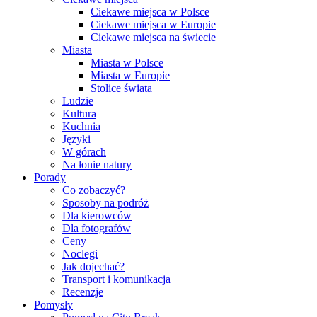
Ciekawe miejsca w Polsce
Ciekawe miejsca w Europie
Ciekawe miejsca na świecie
Miasta
Miasta w Polsce
Miasta w Europie
Stolice świata
Ludzie
Kultura
Kuchnia
Języki
W górach
Na łonie natury
Porady
Co zobaczyć?
Sposoby na podróż
Dla kierowców
Dla fotografów
Ceny
Noclegi
Jak dojechać?
Transport i komunikacja
Recenzje
Pomysły