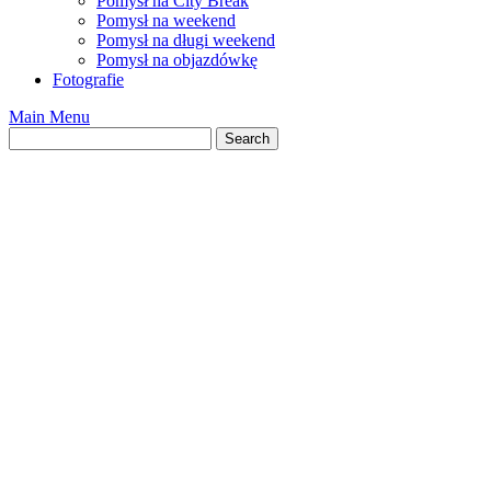
Pomysł na City Break
Pomysł na weekend
Pomysł na długi weekend
Pomysł na objazdówkę
Fotografie
Main Menu