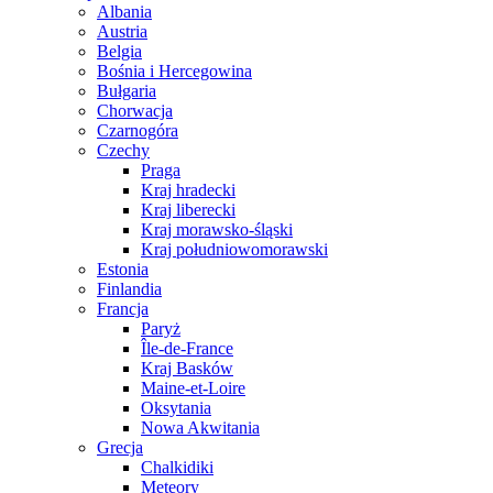
Albania
Austria
Belgia
Bośnia i Hercegowina
Bułgaria
Chorwacja
Czarnogóra
Czechy
Praga
Kraj hradecki
Kraj liberecki
Kraj morawsko-śląski
Kraj południowomorawski
Estonia
Finlandia
Francja
Paryż
Île-de-France
Kraj Basków
Maine-et-Loire
Oksytania
Nowa Akwitania
Grecja
Chalkidiki
Meteory