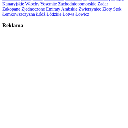
Kanaryjskie
Włochy
Yosemite
Zachodniopomorskie
Zadar
Zakopane
Zjednoczone Emiraty Arabskie
Zwierzyniec
Złoty Stok
Łemkowszczyzna
Łódź
Łódzkie
Łotwa
Łowicz
Reklama