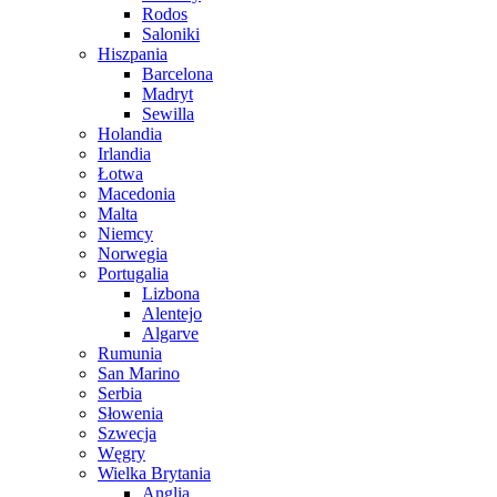
Rodos
Saloniki
Hiszpania
Barcelona
Madryt
Sewilla
Holandia
Irlandia
Łotwa
Macedonia
Malta
Niemcy
Norwegia
Portugalia
Lizbona
Alentejo
Algarve
Rumunia
San Marino
Serbia
Słowenia
Szwecja
Węgry
Wielka Brytania
Anglia