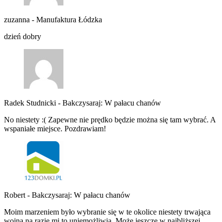
zuzanna
-
Manufaktura Łódzka
dzień dobry
Radek Studnicki
-
Bakczysaraj: W pałacu chanów
No niestety :( Zapewne nie prędko będzie można się tam wybrać. A
wspaniałe miejsce. Pozdrawiam!
Robert
-
Bakczysaraj: W pałacu chanów
Moim marzeniem było wybranie się w te okolice niestety trwająca
wojna na razie mi to uniemożliwia. Może jeszcze w najbliższej…