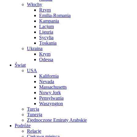
Włochy
Rzym
Emilia-Romania
Kampania
Lacjum
Liguria
Sycylia
Toskania
Ukraina
Krym
Odessa
Świat
USA
Kalifornia
Nevada
Massachusetts
Nowy Jork
Pensylwania
Waszyngton
Turcja
Tunezja
Zjednoczone Emiraty Arabskie
Podróże
Relacje
Ciekawe miejsca