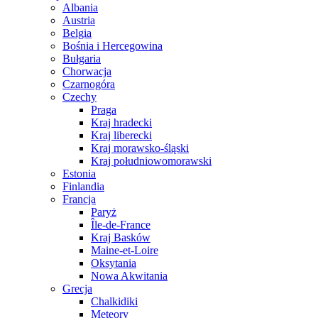
Albania
Austria
Belgia
Bośnia i Hercegowina
Bułgaria
Chorwacja
Czarnogóra
Czechy
Praga
Kraj hradecki
Kraj liberecki
Kraj morawsko-śląski
Kraj południowomorawski
Estonia
Finlandia
Francja
Paryż
Île-de-France
Kraj Basków
Maine-et-Loire
Oksytania
Nowa Akwitania
Grecja
Chalkidiki
Meteory