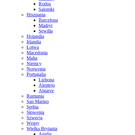
Rodos
Saloniki
Hiszpania
Barcelona
Madryt
Sewilla
Holandia
Irlandia
Łotwa
Macedonia
Malta
Niemcy
Norwegia
Portugalia
Lizbona
Alentejo
Algarve
Rumunia
San Marino
Serbia
Słowenia
Szwecja
Węgry
Wielka Brytania
Anglia