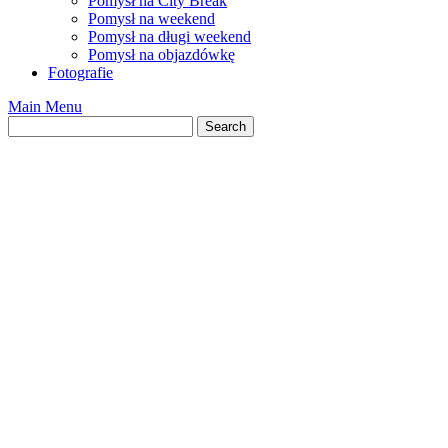
Pomysł na City Break
Pomysł na weekend
Pomysł na długi weekend
Pomysł na objazdówkę
Fotografie
Main Menu