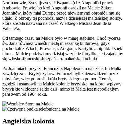
Normanowie, Sycylijczycy, Hiszpanie (ci z Aragonii) i prawie
Arabowie. Prawie, bo król Aragonii osadził na Malcie Zakon
Joannitów, który miał Europę przed niewiernymi obronić i mu się
udało. Z obrony tej pochodzi nazwa dzisiejszej maltańskiej stolicy,
która została nazwana na cześć Wielkiego Mistrza Jean de la
Vallette’a.
Od tamtego czasu na Malcie było w miarę stabilnie. Choć rycerze
św. Jana również wnieśli niezłą mieszankę kulturową, gdyż
pochodzili z Włoch, Prowansji, Aragonii, Kastylii…. itp itd. Dzięki
nim na Malcie podziwiamy dzisiaj wszelkie fortyfikacje i zajadamy
się włosko-francusko-hiszpańsko-maltańską kuchnią.
Po Joannitach przyszli Francuzi z Napoleonem na czele. Im Malta
zawdzięcza… Brytyjczyków. Francuzi byli znienawidzeni przez
tubylców, więc poprosili króla brytyjskiego o pomoc. Ten się
zgodził i ustanowił na Malcie kolonię brytyjską, na której wpływy
brytyjskie widoczne są do dziś, mimo iż Malta jest niepodległym
państwem od 1964 roku.
Angielska kolonia