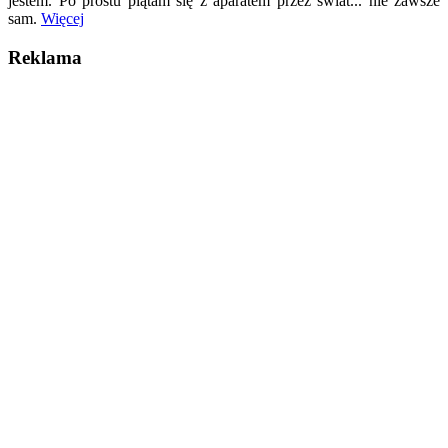
jestem. Po prostu plątam się z aparatem przez świat... nie zawsze
sam.
Więcej
Reklama