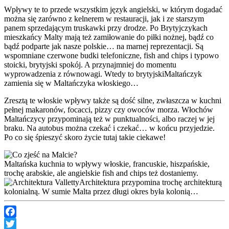
Wpływy te to przede wszystkim język angielski, w którym dogadać
można się zarówno z kelnerem w restauracji, jak i ze starszym
panem sprzedającym truskawki przy drodze. Po Brytyjczykach
mieszkańcy Malty mają też zamiłowanie do piłki nożnej, bądź co
bądź podparte jak nasze polskie… na marnej reprezentacji. Są
wspomniane czerwone budki telefoniczne, fish and chips i typowo
stoicki, brytyjski spokój. A przynajmniej do momentu
wyprowadzenia z równowagi. Wtedy to brytyjskiMaltańczyk
zamienia się w Maltańczyka włoskiego…
Zresztą te włoskie wpływy także są dość silne, zwłaszcza w kuchni
pełnej makaronów, focacci, pizzy czy owoców morza. Włochów
Maltańczycy przypominają też w punktualności, albo raczej w jej
braku. Na autobus można czekać i czekać… w końcu przyjedzie.
Po co się śpieszyć skoro życie tutaj takie ciekawe!
Maltańska kuchnia to wpływy włoskie, francuskie, hiszpańskie,
trochę arabskie, ale angielskie fish and chips też dostaniemy.
Architektura przypomina trochę architekturą
kolonialną. W sumie Malta przez długi okres była kolonią…
Facebook