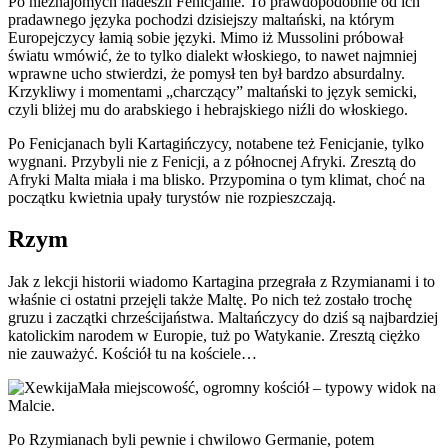
Po nieznajomych nadeszli Fenicjanie. To prawdopodobnie od ich
pradawnego języka pochodzi dzisiejszy maltański, na którym
Europejczycy łamią sobie języki. Mimo iż Mussolini próbował
światu wmówić, że to tylko dialekt włoskiego, to nawet najmniej
wprawne ucho stwierdzi, że pomysł ten był bardzo absurdalny.
Krzykliwy i momentami „charczący” maltański to język semicki,
czyli bliżej mu do arabskiego i hebrajskiego niźli do włoskiego.
Po Fenicjanach byli Kartagińczycy, notabene też Fenicjanie, tylko
wygnani. Przybyli nie z Fenicji, a z północnej Afryki. Zresztą do
Afryki Malta miała i ma blisko. Przypomina o tym klimat, choć na
początku kwietnia upały turystów nie rozpieszczają.
Rzym
Jak z lekcji historii wiadomo Kartagina przegrała z Rzymianami i to
właśnie ci ostatni przejęli także Maltę. Po nich też zostało trochę
gruzu i zaczątki chrześcijaństwa. Maltańczycy do dziś są najbardziej
katolickim narodem w Europie, tuż po Watykanie. Zresztą ciężko
nie zauważyć. Kościół tu na kościele…
Mała miejscowość, ogromny kościół – typowy widok na
Malcie.
Po Rzymianach byli pewnie i chwilowo Germanie, potem