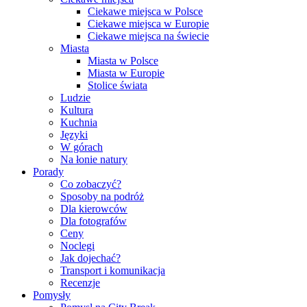
Ciekawe miejsca w Polsce
Ciekawe miejsca w Europie
Ciekawe miejsca na świecie
Miasta
Miasta w Polsce
Miasta w Europie
Stolice świata
Ludzie
Kultura
Kuchnia
Języki
W górach
Na łonie natury
Porady
Co zobaczyć?
Sposoby na podróż
Dla kierowców
Dla fotografów
Ceny
Noclegi
Jak dojechać?
Transport i komunikacja
Recenzje
Pomysły