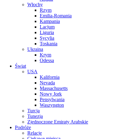
Włochy
Rzym
Emilia-Romania
Kampania
Lacjum
Liguria
Sycylia
Toskania
Ukraina
Krym
Odessa
Świat
USA
Kalifornia
Nevada
Massachusetts
Nowy Jork
Pensylwania
Waszyngton
Turcja
Tunezja
Zjednoczone Emiraty Arabskie
Podróże
Relacje
Ciekawe miejsca