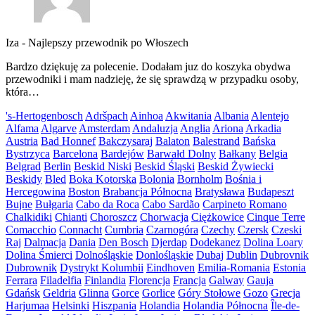
Iza
-
Najlepszy przewodnik po Włoszech
Bardzo dziękuję za polecenie. Dodałam juz do koszyka obydwa
przewodniki i mam nadzieję, że się sprawdzą w przypadku osoby,
która…
's-Hertogenbosch
Adršpach
Ainhoa
Akwitania
Albania
Alentejo
Alfama
Algarve
Amsterdam
Andaluzja
Anglia
Ariona
Arkadia
Austria
Bad Honnef
Bakczysaraj
Balaton
Balestrand
Bańska
Bystrzyca
Barcelona
Bardejów
Barwałd Dolny
Bałkany
Belgia
Belgrad
Berlin
Beskid Niski
Beskid Śląski
Beskid Żywiecki
Beskidy
Bled
Boka Kotorska
Bolonia
Bornholm
Bośnia i
Hercegowina
Boston
Brabancja Północna
Bratysława
Budapeszt
Bujne
Bułgaria
Cabo da Roca
Cabo Sardão
Carpineto Romano
Chalkidiki
Chianti
Choroszcz
Chorwacja
Ciężkowice
Cinque Terre
Comacchio
Connacht
Cumbria
Czarnogóra
Czechy
Czersk
Czeski
Raj
Dalmacja
Dania
Den Bosch
Djerdap
Dodekanez
Dolina Loary
Dolina Śmierci
Dolnośląskie
Donlośląskie
Dubaj
Dublin
Dubrovnik
Dubrownik
Dystrykt Kolumbii
Eindhoven
Emilia-Romania
Estonia
Ferrara
Filadelfia
Finlandia
Florencja
Francja
Galway
Gauja
Gdańsk
Geldria
Glinna
Gorce
Gorlice
Góry Stołowe
Gozo
Grecja
Harjumaa
Helsinki
Hiszpania
Holandia
Holandia Północna
Île-de-