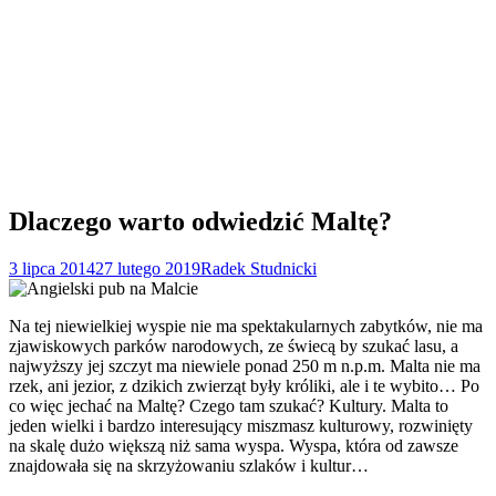
Dlaczego warto odwiedzić Maltę?
3 lipca 2014
27 lutego 2019
Radek Studnicki
Na tej niewielkiej wyspie nie ma spektakularnych zabytków, nie ma
zjawiskowych parków narodowych, ze świecą by szukać lasu, a
najwyższy jej szczyt ma niewiele ponad 250 m n.p.m. Malta nie ma
rzek, ani jezior, z dzikich zwierząt były króliki, ale i te wybito… Po
co więc jechać na Maltę? Czego tam szukać? Kultury. Malta to
jeden wielki i bardzo interesujący miszmasz kulturowy, rozwinięty
na skalę dużo większą niż sama wyspa. Wyspa, która od zawsze
znajdowała się na skrzyżowaniu szlaków i kultur…