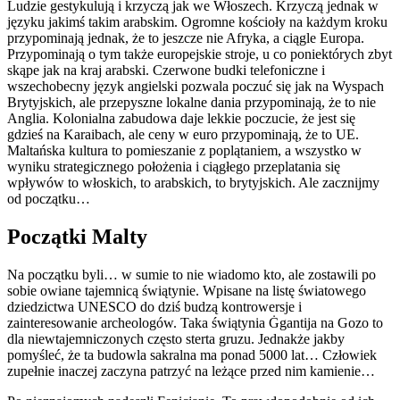
Ludzie gestykulują i krzyczą jak we Włoszech. Krzyczą jednak w
języku jakimś takim arabskim. Ogromne kościoły na każdym kroku
przypominają jednak, że to jeszcze nie Afryka, a ciągle Europa.
Przypominają o tym także europejskie stroje, u co poniektórych zbyt
skąpe jak na kraj arabski. Czerwone budki telefoniczne i
wszechobecny język angielski pozwala poczuć się jak na Wyspach
Brytyjskich, ale przepyszne lokalne dania przypominają, że to nie
Anglia. Kolonialna zabudowa daje lekkie poczucie, że jest się
gdzieś na Karaibach, ale ceny w euro przypominają, że to UE.
Maltańska kultura to pomieszanie z poplątaniem, a wszystko w
wyniku strategicznego położenia i ciągłego przeplatania się
wpływów to włoskich, to arabskich, to brytyjskich. Ale zacznijmy
od początku…
Początki Malty
Na początku byli… w sumie to nie wiadomo kto, ale zostawili po
sobie owiane tajemnicą świątynie. Wpisane na listę światowego
dziedzictwa UNESCO do dziś budzą kontrowersje i
zainteresowanie archeologów. Taka świątynia Ġgantija na Gozo to
dla niewtajemniczonych często sterta gruzu. Jednakże jakby
pomyśleć, że ta budowla sakralna ma ponad 5000 lat… Człowiek
zupełnie inaczej zaczyna patrzyć na leżące przed nim kamienie…