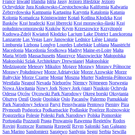
France
Inwałd
Irlandia
Istria
Jassy
Jezioro Bledzkie
Jezioro
Ochrydzkie
Jura Krakowsko-Częstochowska
Kalifornia
Kalwaria
Zebrzydowska
Kampania
Kartagina
Karyntia
Katalonia
Katania
Kolonia
Komańcza
Königswinter
Kotań
Kotlina Kłodzka
Kraj
Basków
Kraj hradecki
Kraj liberecki
Kraj morawsko-śląski
Kraj
południowomorawski
Kraków
Krym
Krzeszowice
Krzyżtopór
Kudowa-Zdrój
Kwiatoń
Kłodzko
Lacjum
Lake District
Lanckorona
Lanzarote
Las Vegas
Lasy Janowskie
Lednice
Liège
Liguria
Limburgia
Lizbona
Londyn
Lourdes
Lubelskie
Lublana
Maastricht
Macedonia
Macedonia Środkowa
Madryt
Maine-et-Loire
Malta
Maria Wörth
Massachusetts
Maurzyce
Mazowieckie
Małopolska
Małopolski Szlak Architektury Drewnianej
Małopolskie
Medziugorie
Meteory
Mikulov
Mojave
Morawy
Morawy Północne
Morawy Południowe
Morze Adriatyckie
Morze Azowskie
Morze
Bałtyckie
Morze Czarne
Mostar
Moszna
Murter
Nadrenia-Północna
Westfalia
Neapol
Nevada
Nieborów
Niemcy
Nijmegen
Norwegia
Nowa Akwitania
Nowy Jork
Nowy Jork (stan)
Nuuksio
Ochryda
Odessa
Ojców
Ojcowski Park Narodowy
Okręg borski
Oksytania
Olsztyn
Omiš
Opole
Opolskie
Oslo
Pacanów
Palermo
Pamukkale
Park Narodowy Sekwoi
Paryż
Pensylwania
Pentowo
Pieniny
Piza
Plymouth
Podgorica
Podkarpackie
Podlaskie
Pogórze Rożnowskie
Pogorzelica
Polesie
Poleski Park Narodowy
Polska
Pomorskie
Portugalia
Pozzuoli
Praga
Prowansja
Rawenna
Regietów
Rodos
Rovinj
Roztocze
Rumunia
Rzepedź
Rzym
Saloniki
San Galgano
San Marino
Sandomierz
Sarajewo
Sardynia
Segni
Serbia
Sewilla