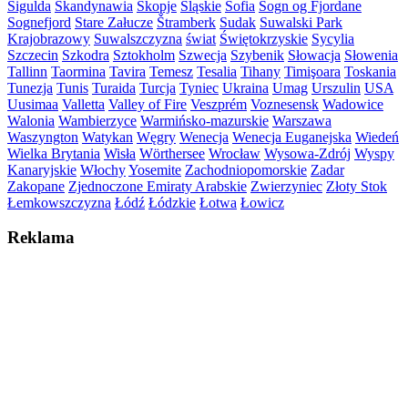
Sigulda
Skandynawia
Skopje
Śląskie
Sofia
Sogn og Fjordane
Sognefjord
Stare Załucze
Štramberk
Sudak
Suwalski Park
Krajobrazowy
Suwalszczyzna
świat
Świętokrzyskie
Sycylia
Szczecin
Szkodra
Sztokholm
Szwecja
Szybenik
Słowacja
Słowenia
Tallinn
Taormina
Tavira
Temesz
Tesalia
Tihany
Timişoara
Toskania
Tunezja
Tunis
Turaida
Turcja
Tyniec
Ukraina
Umag
Urszulin
USA
Uusimaa
Valletta
Valley of Fire
Veszprém
Voznesensk
Wadowice
Walonia
Wambierzyce
Warmińsko-mazurskie
Warszawa
Waszyngton
Watykan
Węgry
Wenecja
Wenecja Euganejska
Wiedeń
Wielka Brytania
Wisła
Wörthersee
Wrocław
Wysowa-Zdrój
Wyspy
Kanaryjskie
Włochy
Yosemite
Zachodniopomorskie
Zadar
Zakopane
Zjednoczone Emiraty Arabskie
Zwierzyniec
Złoty Stok
Łemkowszczyzna
Łódź
Łódzkie
Łotwa
Łowicz
Reklama