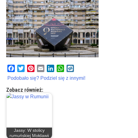
Facebook
Twitter
Pinterest
Email
LinkedIn
WhatsApp
Wykop
Podobało się? Podziel się z innymi!
Zobacz również:
Jassy: W stolicy
rumuńskiej Mołdawii