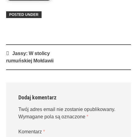
POSTED UNDER
Post
Jassy: W stolicy
navigation
rumuńskiej Mołdawii
Dodaj komentarz
Twój adres email nie zostanie opublikowany.
Wymagane pola są oznaczone
*
Komentarz
*