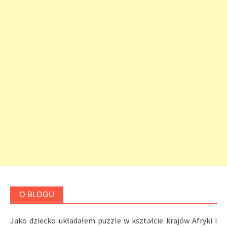
O BLOGU
Jako dziecko układałem puzzle w kształcie krajów Afryki i