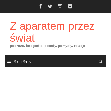
Skip
to
content
Z aparatem przez
świat
podróże, fotografie, porady, pomysły, relacje
Main Menu