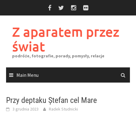
Skip
to
content
Z aparatem przez
świat
podróże, fotografie, porady, pomysły, relacje
Main Menu
Przy deptaku Ștefan cel Mare
3 grudnia 2023
Radek Studnicki