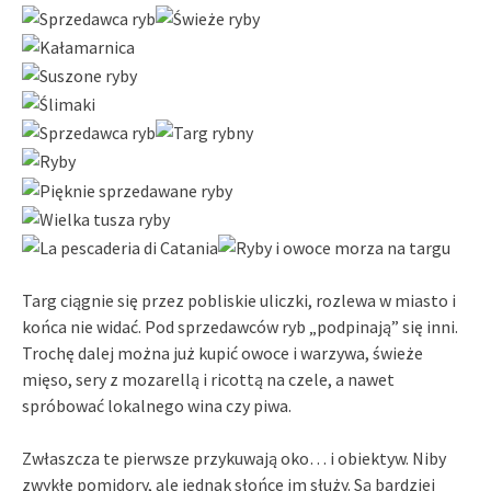
Targ ciągnie się przez pobliskie uliczki, rozlewa w miasto i
końca nie widać. Pod sprzedawców ryb „podpinają” się inni.
Trochę dalej można już kupić owoce i warzywa, świeże
mięso, sery z mozarellą i ricottą na czele, a nawet
spróbować lokalnego wina czy piwa.
Zwłaszcza te pierwsze przykuwają oko… i obiektyw. Niby
zwykłe pomidory, ale jednak słońce im służy. Są bardziej