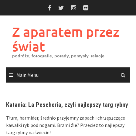
Skip
to
content
Z aparatem przez
świat
podróże, fotografie, porady, pomysły, relacje
Main Menu
Katania: La Pescheria, czyli najlepszy targ rybny
Tłum, harmider, średnio przyjemny zapach i chrzęszczące
kawałki ryb pod nogami. Brzmi źle? Przecież to najlepszy
targ rybny na świecie!