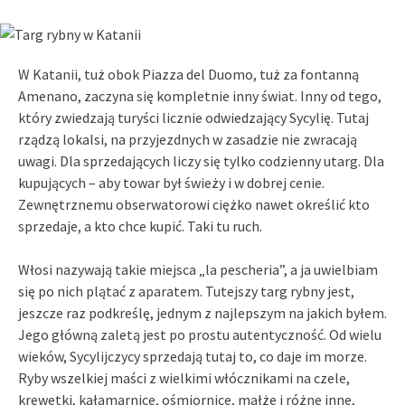
W Katanii, tuż obok Piazza del Duomo, tuż za fontanną
Amenano, zaczyna się kompletnie inny świat. Inny od tego,
który zwiedzają turyści licznie odwiedzający Sycylię. Tutaj
rządzą lokalsi, na przyjezdnych w zasadzie nie zwracają
uwagi. Dla sprzedających liczy się tylko codzienny utarg. Dla
kupujących – aby towar był świeży i w dobrej cenie.
Zewnętrznemu obserwatorowi ciężko nawet określić kto
sprzedaje, a kto chce kupić. Taki tu ruch.
Włosi nazywają takie miejsca „la pescheria”, a ja uwielbiam
się po nich plątać z aparatem. Tutejszy targ rybny jest,
jeszcze raz podkreślę, jednym z najlepszym na jakich byłem.
Jego główną zaletą jest po prostu autentyczność. Od wielu
wieków, Sycylijczycy sprzedają tutaj to, co daje im morze.
Ryby wszelkiej maści z wielkimi włócznikami na czele,
krewetki, kałamarnice, ośmiornice, małże i różne inne,