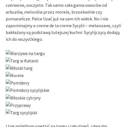
czerwone, soczyste. Tak samo cała gama owoców od
arbuzów, melonów przez morele, brzoskwinie czy
pomarańcze. Palce lizać już na sam ich widok. No i nie
zapominajmy o creme de la creme Sycylii – melanzane, czyli
bakłażany są podstawą tutejszej kuchni. Sycylijczycy dodają
ich do wszystkiego.
I tak mógłbym spędzić na targu i cały dzień, i dwa dni.