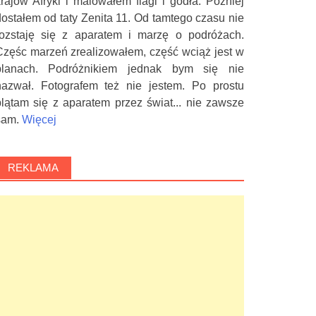
krajów Afryki i malowałem flagi i godła. Później
dostałem od taty Zenita 11. Od tamtego czasu nie
rozstaję się z aparatem i marzę o podróżach.
Częśc marzeń zrealizowałem, część wciąż jest w
planach. Podróżnikiem jednak bym się nie
nazwał. Fotografem też nie jestem. Po prostu
plątam się z aparatem przez świat... nie zawsze
sam.
Więcej
REKLAMA