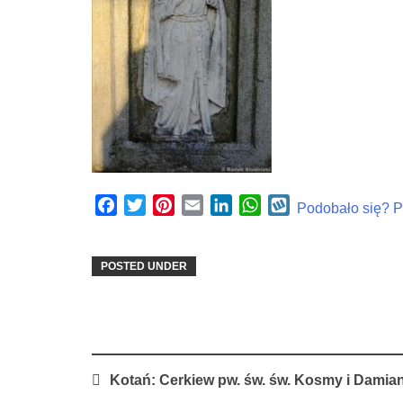
Facebook
Twitter
Pinterest
Email
LinkedIn
WhatsApp
Wykop
Podobało się? Po
POSTED UNDER
Post
Kotań: Cerkiew pw. św. św. Kosmy i Damia
navigation