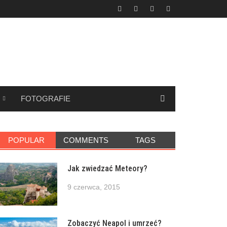
FOTOGRAFIE
POPULAR
COMMENTS
TAGS
Jak zwiedzać Meteory?
9 czerwca, 2015
Zobaczyć Neapol i umrzeć?