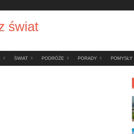
z świat
A
ŚWIAT
PODRÓŻE
PORADY
POMYSŁY