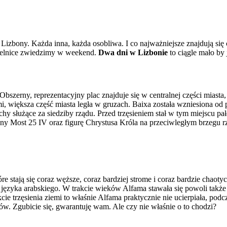
zbony. Każda inna, każda osobliwa. I co najważniejsze znajdują się ca
dzielnice zwiedzimy w weekend.
Dwa dni w Lizbonie
to ciągle mało by
 Obszerny, reprezentacyjny plac znajduje się w centralnej części miast
mi, większa część miasta legła w gruzach. Baixa została wzniesiona 
y służące za siedziby rządu. Przed trzęsieniem stał w tym miejscu pał
nny Most 25 IV oraz figurę Chrystusa Króla na przeciwległym brzegu rz
e stają się coraz węższe, coraz bardziej strome i coraz bardzie chaoty
z języka arabskiego. W trakcie wieków Alfama stawała się powoli takż
akcie trzęsienia ziemi to właśnie Alfama praktycznie nie ucierpiała, pod
w. Zgubicie się, gwarantuję wam. Ale czy nie właśnie o to chodzi?