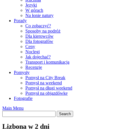
Języki
W górach
Na łonie natury
Porady
Co zobaczyć?
Sposoby na podróż
Dla kierowców
Dla fotografów
Ceny
Noclegi
Jak dojechać?
Transport i komunikacja
Recenzje
Pomysły
Pomysł na City Break
Pomysł na weekend
Pomysł na długi weekend
Pomysł na objazdówkę
Fotografie
Main Menu
Lizbona w 2 dni