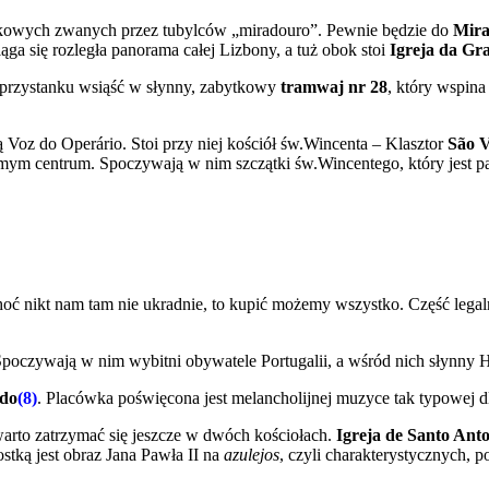
okowych zwanych przez tubylców „miradouro”. Pewnie będzie do
Mira
iąga się rozległa panorama całej Lizbony, a tuż obok stoi
Igreja da Gr
go przystanku wsiąść w słynny, zabytkowy
tramwaj nr 28
, który wspina
 Voz do Operário. Stoi przy niej kościół św.Wincenta – Klasztor
São V
amym centrum. Spoczywają w nim szczątki św.Wincentego, który jest p
I choć nikt nam tam nie ukradnie, to kupić możemy wszystko. Część lega
Spoczywają w nim wybitni obywatele Portugalii, a wśród nich słynny 
do
(8)
. Placówka poświęcona jest melancholijnej muzyce tak typowej dla
warto zatrzymać się jeszcze w dwóch kościołach.
Igreja de Santo Ant
tką jest obraz Jana Pawła II na
azulejos
, czyli charakterystycznych, p