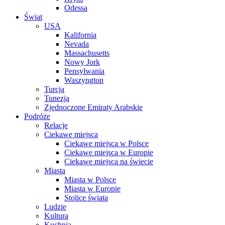
Odessa
Świat
USA
Kalifornia
Nevada
Massachusetts
Nowy Jork
Pensylwania
Waszyngton
Turcja
Tunezja
Zjednoczone Emiraty Arabskie
Podróże
Relacje
Ciekawe miejsca
Ciekawe miejsca w Polsce
Ciekawe miejsca w Europie
Ciekawe miejsca na świecie
Miasta
Miasta w Polsce
Miasta w Europie
Stolice świata
Ludzie
Kultura
Kuchnia