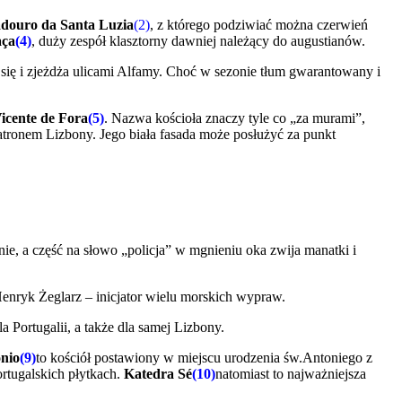
douro da Santa Luzia
(2)
, z którego podziwiać można czerwień
aça
(4)
, duży zespół klasztorny dawniej należący do augustianów.
 się i zjeżdża ulicami Alfamy. Choć w sezonie tłum gwarantowany i
icente de Fora
(5)
. Nazwa kościoła znaczy tyle co „za murami”,
atronem Lizbony. Jego biała fasada może posłużyć za punkt
lnie, a część na słowo „policja” w mgnieniu oka zwija manatki i
Henryk Żeglarz – inicjator wielu morskich wypraw.
 Portugalii, a także dla samej Lizbony.
onio
(9)
to kościół postawiony w miejscu urodzenia św.Antoniego z
ortugalskich płytkach.
Katedra Sé
(10)
natomiast to najważniejsza