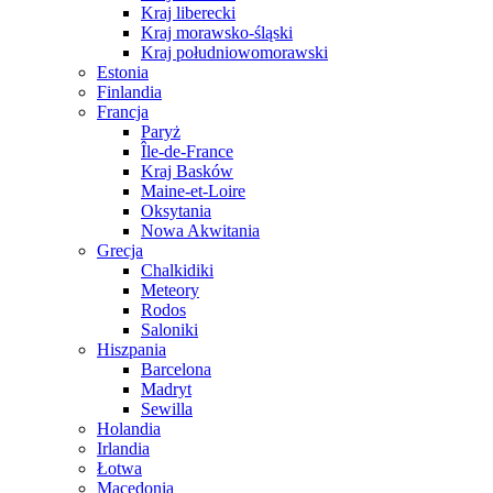
Kraj liberecki
Kraj morawsko-śląski
Kraj południowomorawski
Estonia
Finlandia
Francja
Paryż
Île-de-France
Kraj Basków
Maine-et-Loire
Oksytania
Nowa Akwitania
Grecja
Chalkidiki
Meteory
Rodos
Saloniki
Hiszpania
Barcelona
Madryt
Sewilla
Holandia
Irlandia
Łotwa
Macedonia