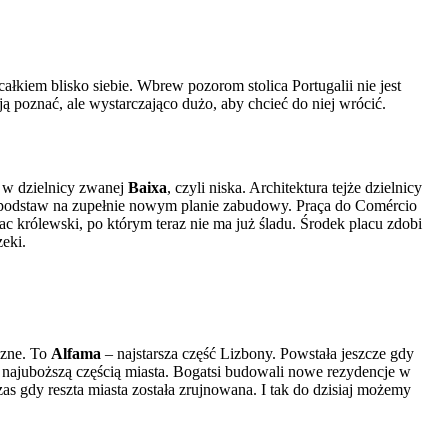
łkiem blisko siebie. Wbrew pozorom stolica Portugalii nie jest
 ją poznać, ale wystarczająco dużo, aby chcieć do niej wrócić.
a, w dzielnicy zwanej
Baixa
, czyli niska. Architektura tejże dzielnicy
od podstaw na zupełnie nowym planie zabudowy. Praça do Comércio
ac królewski, po którym teraz nie ma już śladu. Środek placu zdobi
eki.
czne. To
Alfama
– najstarsza część Lizbony. Powstała jeszcze gdy
e najuboższą częścią miasta. Bogatsi budowali nowe rezydencje w
czas gdy reszta miasta została zrujnowana. I tak do dzisiaj możemy