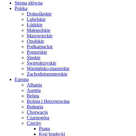
Strona główna
Polska
Dolnośląskie
Lubelskie
Łódzkie
Małopolskie
Mazowieckie
Opolskie
Podkarpackie
Pomorskie
Śląskie
Świętokrzyskie
Warmińsko-mazurskie
Zachodniopomorskie
Europa
Albania
Austria
Belgia
Bośnia i Hercegowina
Bułgaria
Chorwacja
Czarnogóra
Czechy
Praga
Kraj hradecki