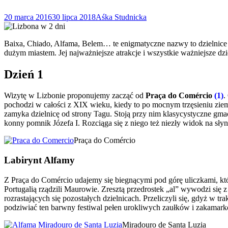
20 marca 2016
30 lipca 2018
Aśka Studnicka
Baixa, Chiado, Alfama, Belem… te enigmatyczne nazwy to dzielnice Li
dużym miastem. Jej najważniejsze atrakcje i wszystkie ważniejsze 
Dzień 1
Wizytę w Lizbonie proponujemy zacząć od
Praça do Comércio
(1)
.
pochodzi w całości z XIX wieku, kiedy to po mocnym trzęsieniu zie
zamyka dzielnicę od strony Tagu. Stoją przy nim klasycystyczne gmach
konny pomnik Józefa I. Rozciąga się z niego też niezły widok na sły
Praça do Comércio
Labirynt Alfamy
Z Praça do Comércio udajemy się biegnącymi pod górę uliczkami, któr
Portugalią rządzili Maurowie. Zresztą przedrostek „al” wywodzi się 
rozrastających się pozostałych dzielnicach. Przeliczyli się, gdyż w tr
podziwiać ten barwny festiwal pełen urokliwych zaułków i zakamarkó
Miradouro de Santa Luzia