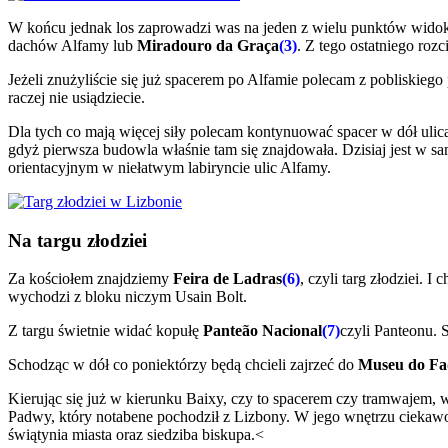
W końcu jednak los zaprowadzi was na jeden z wielu punktów wid
dachów Alfamy lub
Miradouro da Graça
(3)
. Z tego ostatniego rozc
Jeżeli znużyliście się już spacerem po Alfamie polecam z pobliskie
raczej nie usiądziecie.
Dla tych co mają więcej siły polecam kontynuować spacer w dół ulicą
gdyż pierwsza budowla właśnie tam się znajdowała. Dzisiaj jest w s
orientacyjnym w niełatwym labiryncie ulic Alfamy.
Na targu złodziei
Za kościołem znajdziemy
Feira de Ladras
(6)
, czyli targ złodziei. 
wychodzi z bloku niczym Usain Bolt.
Z targu świetnie widać kopułę
Panteão Nacional
(7)
czyli Panteonu. 
Schodząc w dół co poniektórzy będą chcieli zajrzeć do
Museu do Fa
Kierując się już w kierunku Baixy, czy to spacerem czy tramwajem, 
Padwy, który notabene pochodził z Lizbony. W jego wnętrzu ciekawos
świątynia miasta oraz siedziba biskupa.<