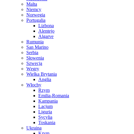
Malta
Niemcy
Norwegia
Portugalia
Lizbona
Alentejo
Algarve
Rumunia
San Marino
Serbia
Słowenia
Szwecja
Węgry
Wielka Brytania
Anglia
Włochy
Rzym
Emilia-Romania
Kampania
Lacjum
Liguria
Sycylia
Toskania
Ukraina
Krym