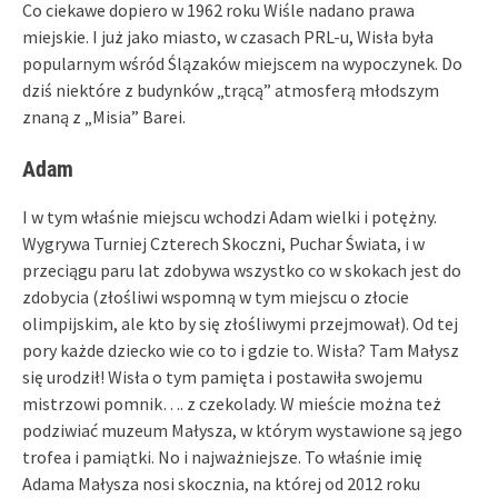
Co ciekawe dopiero w 1962 roku Wiśle nadano prawa
miejskie. I już jako miasto, w czasach PRL-u, Wisła była
popularnym wśród Ślązaków miejscem na wypoczynek. Do
dziś niektóre z budynków „trącą” atmosferą młodszym
znaną z „Misia” Barei.
Adam
I w tym właśnie miejscu wchodzi Adam wielki i potężny.
Wygrywa Turniej Czterech Skoczni, Puchar Świata, i w
przeciągu paru lat zdobywa wszystko co w skokach jest do
zdobycia (złośliwi wspomną w tym miejscu o złocie
olimpijskim, ale kto by się złośliwymi przejmował). Od tej
pory każde dziecko wie co to i gdzie to. Wisła? Tam Małysz
się urodził! Wisła o tym pamięta i postawiła swojemu
mistrzowi pomnik…. z czekolady. W mieście można też
podziwiać muzeum Małysza, w którym wystawione są jego
trofea i pamiątki. No i najważniejsze. To właśnie imię
Adama Małysza nosi skocznia, na której od 2012 roku