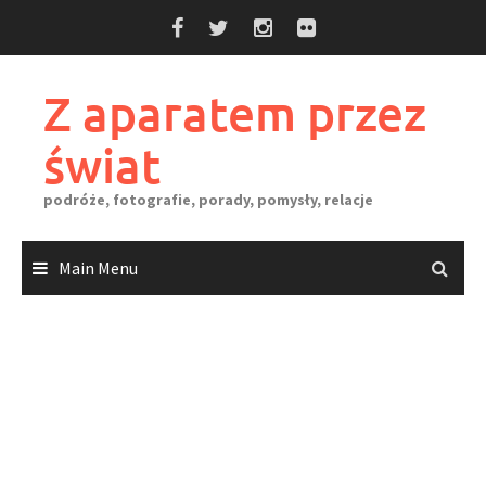
Skip
to
content
Z aparatem przez
świat
podróże, fotografie, porady, pomysły, relacje
Main Menu