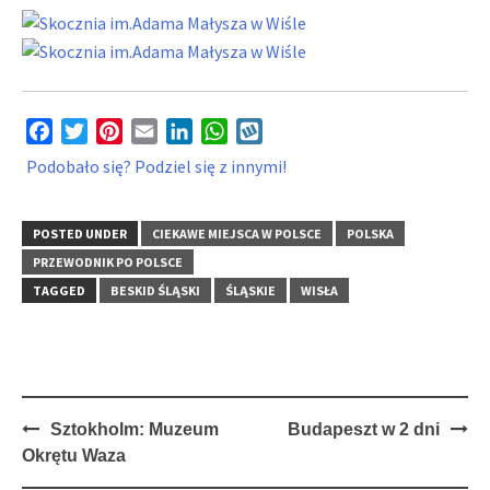
Facebook
Twitter
Pinterest
Email
LinkedIn
WhatsApp
Wykop
Podobało się? Podziel się z innymi!
POSTED UNDER
CIEKAWE MIEJSCA W POLSCE
POLSKA
PRZEWODNIK PO POLSCE
TAGGED
BESKID ŚLĄSKI
ŚLĄSKIE
WISŁA
Post
Sztokholm: Muzeum
Budapeszt w 2 dni
navigation
Okrętu Waza