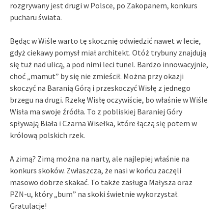
rozgrywany jest drugi w Polsce, po Zakopanem, konkurs
pucharu świata.
Będąc w Wiśle warto tę skocznię odwiedzić nawet w lecie,
gdyż ciekawy pomysł miał architekt. Otóż trybuny znajdują
się tuż nad ulicą, a pod nimi leci tunel. Bardzo innowacyjnie,
choć „mamut” by się nie zmieścił. Można przy okazji
skoczyć na Baranią Górą i przeskoczyć Wisłę z jednego
brzegu na drugi. Rzekę Wisłę oczywiście, bo właśnie w Wiśle
Wisła ma swoje źródła. To z pobliskiej Baraniej Góry
spływają Biała i Czarna Wisełka, które łączą się potem w
królową polskich rzek.
A zimą? Zimą można na narty, ale najlepiej właśnie na
konkurs skoków. Zwłaszcza, że nasi w końcu zaczęli
masowo dobrze skakać. To także zasługa Małysza oraz
PZN-u, który „bum” na skoki świetnie wykorzystał.
Gratulacje!