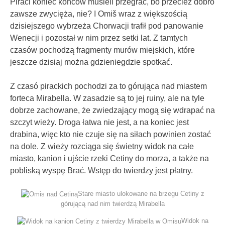
Piraci koniec końców musieli przegrać, bo przecież dobro
zawsze zwycięża, nie? I Omiš wraz z większością
dzisiejszego wybrzeża Chorwacji trafił pod panowanie
Wenecji i pozostał w nim przez setki lat. Z tamtych
czasów pochodzą fragmenty murów miejskich, które
jeszcze dzisiaj można gdzieniegdzie spotkać.
Z czasó pirackich pochodzi za to górująca nad miastem
forteca Mirabella. W zasadzie są to jej ruiny, ale na tyle
dobrze zachowane, że zwiedzający mogą się wdrapać na
szczyt wieży. Droga łatwa nie jest, a na koniec jest
drabina, więc kto nie czuje się na siłach powinien zostać
na dole. Z wieży rozciąga się świetny widok na całe
miasto, kanion i ujście rzeki Cetiny do morza, a także na
pobliską wyspę Brać. Wstęp do twierdzy jest płatny.
Stare miasto ulokowane na brzegu Cetiny z
górującą nad nim twierdzą Mirabella
Widok na