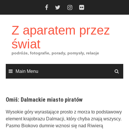
Skip
to
content
Z aparatem przez
świat
podróże, fotografie, porady, pomysły, relacje
Main Menu
Omiš: Dalmackie miasto piratów
Wysokie góry wyrastające prosto z morza to podstawowy
element krajobrazu Dalmacji, który chyba znają wszyscy.
Pasmo Biokovo dumnie wznosi się nad Riwierą