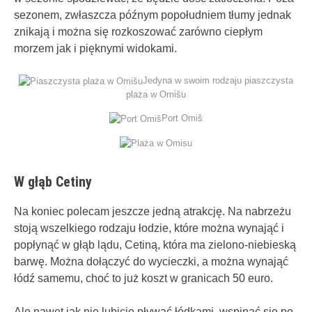
sezonem, zwłaszcza późnym popołudniem tłumy jednak
znikają i można się rozkoszować zarówno ciepłym
morzem jak i pięknymi widokami.
Jedyna w swoim rodzaju piaszczysta
plaża w Omišu
Port Omiš
W głąb Cetiny
Na koniec polecam jeszcze jedną atrakcję. Na nabrzeżu
stoją wszelkiego rodzaju łodzie, które można wynająć i
popłynąć w głąb lądu, Cetiną, która ma zielono-niebieską
barwę. Można dołączyć do wycieczki, a można wynająć
łódź samemu, choć to już koszt w granicach 50 euro.
Ale nawet jak nie lubicie pływać łódkami, wspinać się po