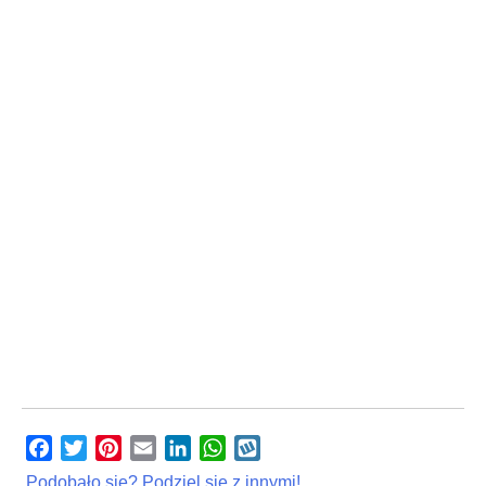
Facebook
Twitter
Pinterest
Email
LinkedIn
WhatsApp
Wykop
Podobało się? Podziel się z innymi!