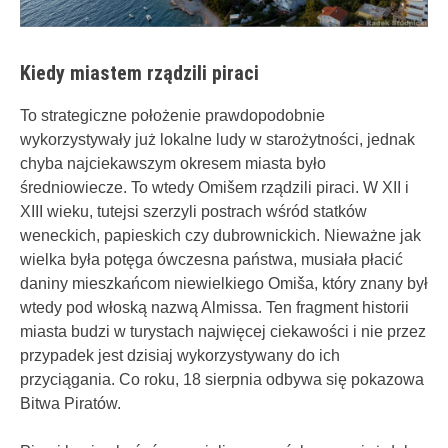
Kiedy miastem rządzili piraci
To strategiczne położenie prawdopodobnie
wykorzystywały już lokalne ludy w starożytności, jednak
chyba najciekawszym okresem miasta było
średniowiecze. To wtedy Omišem rządzili piraci. W XII i
XIII wieku, tutejsi szerzyli postrach wśród statków
weneckich, papieskich czy dubrownickich. Nieważne jak
wielka była potęga ówczesna państwa, musiała płacić
daniny mieszkańcom niewielkiego Omiša, który znany był
wtedy pod włoską nazwą Almissa. Ten fragment historii
miasta budzi w turystach najwięcej ciekawości i nie przez
przypadek jest dzisiaj wykorzystywany do ich
przyciągania. Co roku, 18 sierpnia odbywa się pokazowa
Bitwa Piratów.