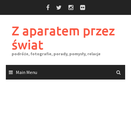
Skip
to
content
Z aparatem przez
świat
podróże, fotografie, porady, pomysły, relacje
Main Menu