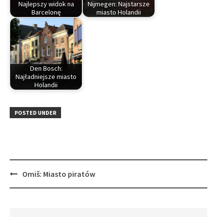
Najlepszy widok na
Nijmegen: Najstarsze
Barcelonę
miasto Holandii
Den Bosch:
Najładniejsze miasto
Holandii
POSTED UNDER
Post
Omiš: Miasto piratów
navigation