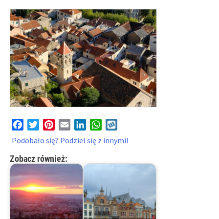
Facebook
Twitter
Pinterest
Email
LinkedIn
WhatsApp
Wykop
Podobało się? Podziel się z innymi!
Zobacz również: