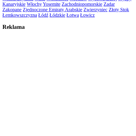
Kanaryjskie
Włochy
Yosemite
Zachodniopomorskie
Zadar
Zakopane
Zjednoczone Emiraty Arabskie
Zwierzyniec
Złoty Stok
Łemkowszczyzna
Łódź
Łódzkie
Łotwa
Łowicz
Reklama