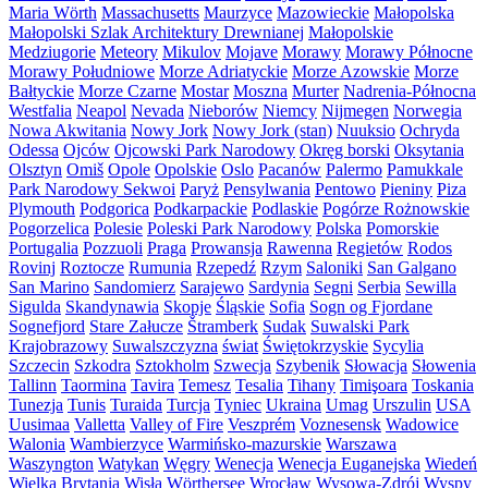
Maria Wörth
Massachusetts
Maurzyce
Mazowieckie
Małopolska
Małopolski Szlak Architektury Drewnianej
Małopolskie
Medziugorie
Meteory
Mikulov
Mojave
Morawy
Morawy Północne
Morawy Południowe
Morze Adriatyckie
Morze Azowskie
Morze
Bałtyckie
Morze Czarne
Mostar
Moszna
Murter
Nadrenia-Północna
Westfalia
Neapol
Nevada
Nieborów
Niemcy
Nijmegen
Norwegia
Nowa Akwitania
Nowy Jork
Nowy Jork (stan)
Nuuksio
Ochryda
Odessa
Ojców
Ojcowski Park Narodowy
Okręg borski
Oksytania
Olsztyn
Omiš
Opole
Opolskie
Oslo
Pacanów
Palermo
Pamukkale
Park Narodowy Sekwoi
Paryż
Pensylwania
Pentowo
Pieniny
Piza
Plymouth
Podgorica
Podkarpackie
Podlaskie
Pogórze Rożnowskie
Pogorzelica
Polesie
Poleski Park Narodowy
Polska
Pomorskie
Portugalia
Pozzuoli
Praga
Prowansja
Rawenna
Regietów
Rodos
Rovinj
Roztocze
Rumunia
Rzepedź
Rzym
Saloniki
San Galgano
San Marino
Sandomierz
Sarajewo
Sardynia
Segni
Serbia
Sewilla
Sigulda
Skandynawia
Skopje
Śląskie
Sofia
Sogn og Fjordane
Sognefjord
Stare Załucze
Štramberk
Sudak
Suwalski Park
Krajobrazowy
Suwalszczyzna
świat
Świętokrzyskie
Sycylia
Szczecin
Szkodra
Sztokholm
Szwecja
Szybenik
Słowacja
Słowenia
Tallinn
Taormina
Tavira
Temesz
Tesalia
Tihany
Timişoara
Toskania
Tunezja
Tunis
Turaida
Turcja
Tyniec
Ukraina
Umag
Urszulin
USA
Uusimaa
Valletta
Valley of Fire
Veszprém
Voznesensk
Wadowice
Walonia
Wambierzyce
Warmińsko-mazurskie
Warszawa
Waszyngton
Watykan
Węgry
Wenecja
Wenecja Euganejska
Wiedeń
Wielka Brytania
Wisła
Wörthersee
Wrocław
Wysowa-Zdrój
Wyspy