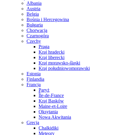
Albania
Austria
Belgia
Bośnia i Hercegowina
Bułgaria
Chorwacja
Czarnogóra
Czechy
Praga
Kraj hradecki
Kraj liberecki
Kraj morawsko-śląski
Kraj południowomorawski
Estonia
Finlandia
Francja
Paryż
Île-de-France
Kraj Basków
Maine-et-Loire
Oksytania
Nowa Akwitania
Grecja
Chalkidiki
Meteory