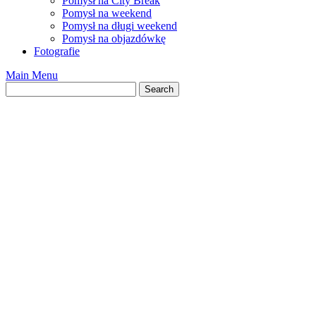
Pomysł na City Break
Pomysł na weekend
Pomysł na długi weekend
Pomysł na objazdówkę
Fotografie
Main Menu