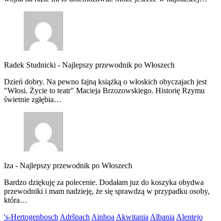
Radek Studnicki
-
Najlepszy przewodnik po Włoszech
Dzień dobry. Na pewno fajną książką o włoskich obyczajach jest
"Włosi. Życie to teatr" Macieja Brzozowskiego. Historię Rzymu
świetnie zgłębia…
Iza
-
Najlepszy przewodnik po Włoszech
Bardzo dziękuję za polecenie. Dodałam juz do koszyka obydwa
przewodniki i mam nadzieję, że się sprawdzą w przypadku osoby,
która…
's-Hertogenbosch
Adršpach
Ainhoa
Akwitania
Albania
Alentejo