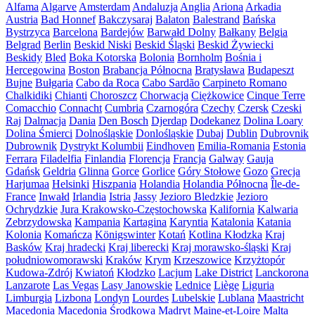
Alfama
Algarve
Amsterdam
Andaluzja
Anglia
Ariona
Arkadia
Austria
Bad Honnef
Bakczysaraj
Balaton
Balestrand
Bańska
Bystrzyca
Barcelona
Bardejów
Barwałd Dolny
Bałkany
Belgia
Belgrad
Berlin
Beskid Niski
Beskid Śląski
Beskid Żywiecki
Beskidy
Bled
Boka Kotorska
Bolonia
Bornholm
Bośnia i
Hercegowina
Boston
Brabancja Północna
Bratysława
Budapeszt
Bujne
Bułgaria
Cabo da Roca
Cabo Sardão
Carpineto Romano
Chalkidiki
Chianti
Choroszcz
Chorwacja
Ciężkowice
Cinque Terre
Comacchio
Connacht
Cumbria
Czarnogóra
Czechy
Czersk
Czeski
Raj
Dalmacja
Dania
Den Bosch
Djerdap
Dodekanez
Dolina Loary
Dolina Śmierci
Dolnośląskie
Donlośląskie
Dubaj
Dublin
Dubrovnik
Dubrownik
Dystrykt Kolumbii
Eindhoven
Emilia-Romania
Estonia
Ferrara
Filadelfia
Finlandia
Florencja
Francja
Galway
Gauja
Gdańsk
Geldria
Glinna
Gorce
Gorlice
Góry Stołowe
Gozo
Grecja
Harjumaa
Helsinki
Hiszpania
Holandia
Holandia Północna
Île-de-
France
Inwałd
Irlandia
Istria
Jassy
Jezioro Bledzkie
Jezioro
Ochrydzkie
Jura Krakowsko-Częstochowska
Kalifornia
Kalwaria
Zebrzydowska
Kampania
Kartagina
Karyntia
Katalonia
Katania
Kolonia
Komańcza
Königswinter
Kotań
Kotlina Kłodzka
Kraj
Basków
Kraj hradecki
Kraj liberecki
Kraj morawsko-śląski
Kraj
południowomorawski
Kraków
Krym
Krzeszowice
Krzyżtopór
Kudowa-Zdrój
Kwiatoń
Kłodzko
Lacjum
Lake District
Lanckorona
Lanzarote
Las Vegas
Lasy Janowskie
Lednice
Liège
Liguria
Limburgia
Lizbona
Londyn
Lourdes
Lubelskie
Lublana
Maastricht
Macedonia
Macedonia Środkowa
Madryt
Maine-et-Loire
Malta