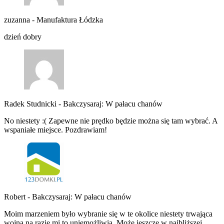
zuzanna
-
Manufaktura Łódzka
dzień dobry
Radek Studnicki
-
Bakczysaraj: W pałacu chanów
No niestety :( Zapewne nie prędko będzie można się tam wybrać. A
wspaniałe miejsce. Pozdrawiam!
Robert
-
Bakczysaraj: W pałacu chanów
Moim marzeniem było wybranie się w te okolice niestety trwająca
wojna na razie mi to uniemożliwia. Może jeszcze w najbliższej…