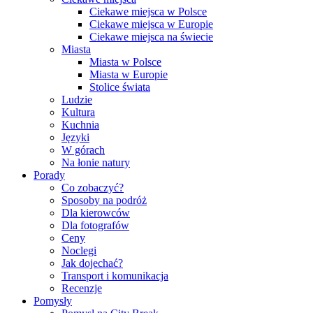
Ciekawe miejsca w Polsce
Ciekawe miejsca w Europie
Ciekawe miejsca na świecie
Miasta
Miasta w Polsce
Miasta w Europie
Stolice świata
Ludzie
Kultura
Kuchnia
Języki
W górach
Na łonie natury
Porady
Co zobaczyć?
Sposoby na podróż
Dla kierowców
Dla fotografów
Ceny
Noclegi
Jak dojechać?
Transport i komunikacja
Recenzje
Pomysły