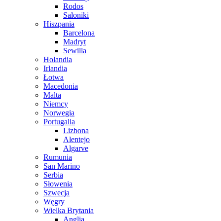
Rodos
Saloniki
Hiszpania
Barcelona
Madryt
Sewilla
Holandia
Irlandia
Łotwa
Macedonia
Malta
Niemcy
Norwegia
Portugalia
Lizbona
Alentejo
Algarve
Rumunia
San Marino
Serbia
Słowenia
Szwecja
Węgry
Wielka Brytania
Anglia