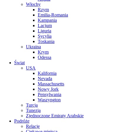
Włochy
Rzym
Emilia-Romania
Kampania
Lacjum
Liguria
Sycylia
Toskania
Ukraina
Krym
Odessa
Świat
USA
Kalifornia
Nevada
Massachusetts
Nowy Jork
Pensylwania
Waszyngton
Turcja
Tunezja
Zjednoczone Emiraty Arabskie
Podróże
Relacje
Ciekawe miejsca