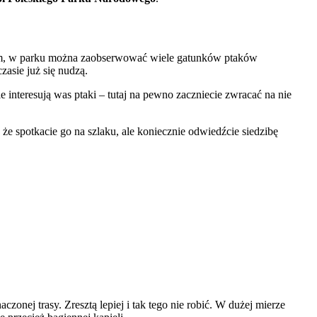
awiem, w parku można zaobserwować wiele gatunków ptaków
zasie już się nudzą.
ie interesują was ptaki – tutaj na pewno zaczniecie zwracać na nie
 że spotkacie go na szlaku, ale koniecznie odwiedźcie siedzibę
zonej trasy. Zresztą lepiej i tak tego nie robić. W dużej mierze