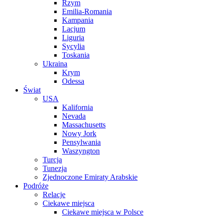
Rzym
Emilia-Romania
Kampania
Lacjum
Liguria
Sycylia
Toskania
Ukraina
Krym
Odessa
Świat
USA
Kalifornia
Nevada
Massachusetts
Nowy Jork
Pensylwania
Waszyngton
Turcja
Tunezja
Zjednoczone Emiraty Arabskie
Podróże
Relacje
Ciekawe miejsca
Ciekawe miejsca w Polsce