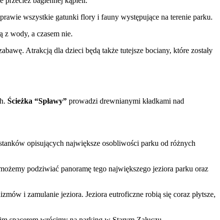
 przecież bagiennej kąpieli.
ie wszystkie gatunki flory i fauny występujące na terenie parku.
ą z wody, a czasem nie.
bawę. Atrakcją dla dzieci będą także tutejsze bociany, które zostały
ch.
Ścieżka “Spławy”
prowadzi drewnianymi kładkami nad
ystanków opisujących największe osobliwości parku od różnych
go możemy podziwiać panoramę tego największego jeziora parku oraz
w i zamulanie jeziora. Jeziora eutroficzne robią się coraz płytsze,
tkim spacerem wrócimy na parking w Starym Załuczu.