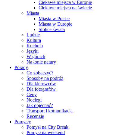
Ciekawe miejsca w Europie
Ciekawe miejsca na świecie
Miasta
Miasta w Polsce
Miasta w Europie
Stolice świata
Ludzie
Kultura
Kuchnia
Języki
W górach
Na łonie natury
Porady
Co zobaczyć?
Sposoby na podróż
Dla kierowców
Dla fotografów
Ceny
Noclegi
Jak dojechać?
Transport i komunikacja
Recenzje
Pomysły
Pomysł na City Break
Pomysł na weekend