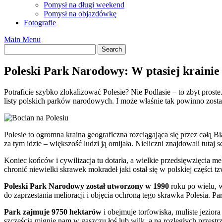
Pomysł na długi weekend
Pomysł na objazdówkę
Fotografie
Main Menu
Poleski Park Narodowy: W ptasiej krainie
Potraficie szybko zlokalizować Polesie? Nie Podlasie – to zbyt proste
listy polskich parków narodowych. I może właśnie tak powinno zosta
Polesie to ogromna kraina geograficzna rozciągająca się przez całą 
za tym idzie – większość ludzi ją omijała. Nieliczni znajdowali tuta
Koniec końców i cywilizacja tu dotarła, a wielkie przedsięwzięcia me
chronić niewielki skrawek mokradeł jaki ostał się w polskiej części t
Poleski Park Narodowy został utworzony w 1990
roku po wielu, w
do zaprzestania melioracji i objęcia ochroną tego skrawka Polesia. 
Park zajmuje 9750 hektarów
i obejmuje torfowiska, muliste jezior
szczęścia mignie nam w gąszczu łoś lub wilk, a na rozległych przes