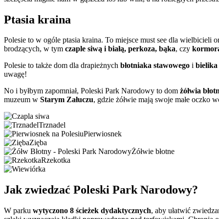
Ptasia kraina
Polesie to w ogóle ptasia kraina. To miejsce must see dla wielbic
brodzących, w tym
czaple siwą i białą, perkoza, bąka
, czy
kormor
Polesie to także dom dla drapieżnych
błotniaka stawowego
i
bielika
uwagę!
No i byłbym zapomniał, Poleski Park Narodowy to dom
żółwia błot
muzeum w
Starym Załuczu
, gdzie żółwie mają swoje małe oczko 
Trznadel
Pierwiosnek
Zięba
Żółwie błotne
Rzekotka
Jak zwiedzać Poleski Park Narodowy?
W parku
wytyczono 8 ścieżek dydaktycznych
, aby ułatwić zwiedza