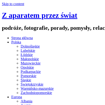
Skip to content
Z aparatem przez świat
podróże, fotografie, porady, pomysły, relac
Strona główna
Polska
Dolnośląskie
Lubelskie
Łódzkie
Małopolskie
Mazowieckie
Opolskie
Podkarpackie
Pomorskie
Śląskie
Świętokrzyskie
Warmińsko-mazurskie
Zachodniopomorskie
Europa
Albania