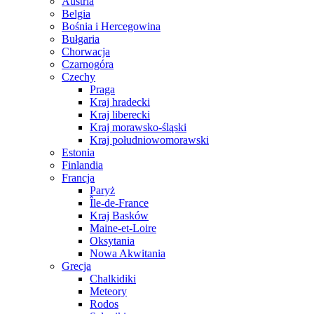
Austria
Belgia
Bośnia i Hercegowina
Bułgaria
Chorwacja
Czarnogóra
Czechy
Praga
Kraj hradecki
Kraj liberecki
Kraj morawsko-śląski
Kraj południowomorawski
Estonia
Finlandia
Francja
Paryż
Île-de-France
Kraj Basków
Maine-et-Loire
Oksytania
Nowa Akwitania
Grecja
Chalkidiki
Meteory
Rodos