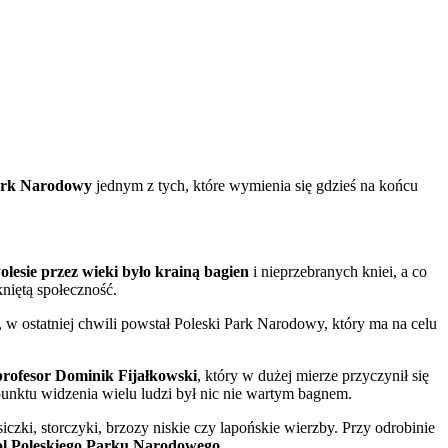
ark Narodowy
jednym z tych, które wymienia się gdzieś na końcu
olesie przez wieki było krainą bagien
i nieprzebranych kniei, a co
kniętą społeczność.
e, w ostatniej chwili powstał Poleski Park Narodowy, który ma na celu
profesor Dominik Fijałkowski
, który w dużej mierze przyczynił się
 punktu widzenia wielu ludzi był nic nie wartym bagnem.
czki, storczyki, brzozy niskie czy lapońskie wierzby. Przy odrobinie
l Poleskiego Parku Narodowego
.