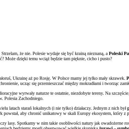
. Strzelam, że nie. Polesie wydaje się być krainą nieznaną, a
Poleski P
ć? Może dzięki temu wciąż będzie tam pięknie, cicho i pusto?
Białoruś, Ukrainę aż po Rosję. W Polsce mamy jej tylko mały skrawek.
P
j schronienie, ucząc się przemieszczać między mokradłami i tworząc zam
lioracyjne wyrwały naturze te ostatnie, niezdobyte tereny. Na szczęści
zw. Polesia Zachodniego.
ielu latach starań lokalnych (i nie tylko) działaczy. Jednym z nich był
Park powstał, aby chronić unikatowy w skali Europy ekosystem, który z
a czy lasy. Spotkamy w nim takie osobliwości natury jak owadożerne rosi
trzeniach będziemy mogli obserwować wielkie skupiska
żurawi – symbo