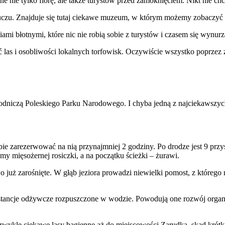
nie tylko florę, ale także turystów przed zamoknięciem. Nikt nie chce
u. Znajduje się tutaj ciekawe muzeum, w którym możemy zobaczyć praw
 błotnymi, które nic nie robią sobie z turystów i czasem się wynurz
las i osobliwości lokalnych torfowisk. Oczywiście wszystko poprzez za
odniczą Poleskiego Parku Narodowego. I chyba jedną z najciekawszy
ie zarezerwować na nią przynajmniej 2 godziny. Po drodze jest 9 prz
my mięsożernej rosiczki, a na początku ścieżki – żurawi.
wo już zarośnięte. W głąb jeziora prowadzi niewielki pomost, z które
stancje odżywcze rozpuszczone w wodzie. Powodują one rozwój organizmó
ezwykle ciekawe lasy bagienne aż do miejscowości Zarudka, skąd kró