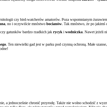
ieli ornitologii czy bird-watcherów amatorów. Poza wspomnianym żur
ana
, no i oczywiście mnóstwo
bocianów
. Tak mnóstwo, że po jakimś c
czy gatunków bardzo rzadkich jak
rycyk
i
wodniczka
. Nawet jeżeli n
nego
. Ten niewielki gad jest w parku pod czynną ochroną. Małe szanse,
wodne!
nie, a jednocześnie chronić przyrodę. Także nie wolno schodzić z wyznac