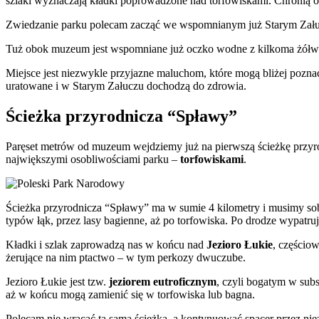
szlaki wyznaczają kładki poprowadzone nad torfowiskami. Chronią one 
Zwiedzanie parku polecam zacząć we wspomnianym już Starym Załucz
Tuż obok muzeum jest wspomniane już oczko wodne z kilkoma żółwiami
Miejsce jest niezwykle przyjazne maluchom, które mogą bliżej poznać 
uratowane i w Starym Załuczu dochodzą do zdrowia.
Ścieżka przyrodnicza “Spławy”
Paręset metrów od muzeum wejdziemy już na pierwszą ścieżkę przyr
największymi osobliwościami parku –
torfowiskami
.
Ścieżka przyrodnicza “Spławy” ma w sumie 4 kilometry i musimy sob
typów łąk, przez lasy bagienne, aż po torfowiska. Po drodze wypatruj
Kładki i szlak zaprowadzą nas w końcu nad
Jezioro Łukie
, częścio
żerujące na nim ptactwo – w tym perkozy dwuczube.
Jezioro Łukie jest tzw.
jeziorem eutroficznym
, czyli bogatym w sub
aż w końcu mogą zamienić się w torfowiska lub bagna.
Polecam nie wracać tą samą ścieżką, a kontynuować spacer przez ni