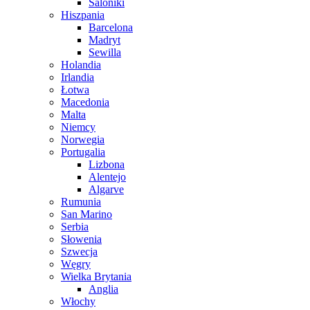
Saloniki
Hiszpania
Barcelona
Madryt
Sewilla
Holandia
Irlandia
Łotwa
Macedonia
Malta
Niemcy
Norwegia
Portugalia
Lizbona
Alentejo
Algarve
Rumunia
San Marino
Serbia
Słowenia
Szwecja
Węgry
Wielka Brytania
Anglia
Włochy