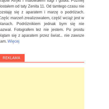
krajów Afryki i malowałem flagi i godła. Później
dostałem od taty Zenita 11. Od tamtego czasu nie
rozstaję się z aparatem i marzę o podróżach.
Częśc marzeń zrealizowałem, część wciąż jest w
planach. Podróżnikiem jednak bym się nie
nazwał. Fotografem też nie jestem. Po prostu
plątam się z aparatem przez świat... nie zawsze
sam.
Więcej
REKLAMA