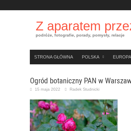
Skip
to
content
Z aparatem prze
podróże, fotografie, porady, pomysły, relacje
STRONA GŁÓWNA
POLSKA
EUROP
Ogród botaniczny PAN w Warszaw
15 maja 2022
Radek Studnicki