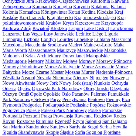
Ochrydzkie
Jura Krakowsko-Częstochowska
Kalifornia
Kalwaria
Zebrzydowska
Kampania
Kartagina
Karyntia
Katalonia
Katania
Kolonia
Komańcza
Königswinter
Kotań
Kotlina Kłodzka
Kraj
Basków
Kraj hradecki
Kraj liberecki
Kraj morawsko-śląski
Kraj
południowomorawski
Kraków
Krym
Krzeszowice
Krzyżtopór
Kudowa-Zdrój
Kwiatoń
Kłodzko
Lacjum
Lake District
Lanckorona
Lanzarote
Las Vegas
Lasy Janowskie
Lednice
Liège
Liguria
Limburgia
Lizbona
Londyn
Lourdes
Lubelskie
Lublana
Maastricht
Macedonia
Macedonia Środkowa
Madryt
Maine-et-Loire
Malta
Maria Wörth
Massachusetts
Maurzyce
Mazowieckie
Małopolska
Małopolski Szlak Architektury Drewnianej
Małopolskie
Medziugorie
Meteory
Mikulov
Mojave
Morawy
Morawy Północne
Morawy Południowe
Morze Adriatyckie
Morze Azowskie
Morze
Bałtyckie
Morze Czarne
Mostar
Moszna
Murter
Nadrenia-Północna
Westfalia
Neapol
Nevada
Nieborów
Niemcy
Nijmegen
Norwegia
Nowa Akwitania
Nowy Jork
Nowy Jork (stan)
Nuuksio
Ochryda
Odessa
Ojców
Ojcowski Park Narodowy
Okręg borski
Oksytania
Olsztyn
Omiš
Opole
Opolskie
Oslo
Pacanów
Palermo
Pamukkale
Park Narodowy Sekwoi
Paryż
Pensylwania
Pentowo
Pieniny
Piza
Plymouth
Podgorica
Podkarpackie
Podlaskie
Pogórze Rożnowskie
Pogorzelica
Polesie
Poleski Park Narodowy
Polska
Pomorskie
Portugalia
Pozzuoli
Praga
Prowansja
Rawenna
Regietów
Rodos
Rovinj
Roztocze
Rumunia
Rzepedź
Rzym
Saloniki
San Galgano
San Marino
Sandomierz
Sarajewo
Sardynia
Segni
Serbia
Sewilla
Sigulda
Skandynawia
Skopje
Śląskie
Sofia
Sogn og Fjordane