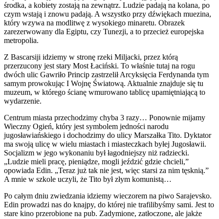
środka, a kobiety zostają na zewnątrz. Ludzie padają na kolana, po
czym wstają i znowu padają. A wszystko przy dźwiękach muezina,
który wzywa na modlitwę z wysokiego minaretu. Obrazek
zarezerwowany dla Egiptu, czy Tunezji, a to przecież europejska
metropolia.
Z Bascarsiji idziemy w stronę rzeki Miljacki, przez którą
przerzucony jest stary Most Łaciński. To właśnie tutaj na rogu
dwóch ulic Gawriło Princip zastrzelił Arcyksięcia Ferdynanda tym
samym prowokując I Wojnę Światową. Aktualnie znajduje się tu
muzeum, w którego ścianę wmurowano tablicę upamiętniającą to
wydarzenie.
Centrum miasta przechodzimy chyba 3 razy… Ponownie mijamy
Wieczny Ogień, który jest symbolem jedności narodu
jugosławiańskiego i dochodzimy do ulicy Marszałka Tito. Dyktator
ma swoją ulicę w wielu miastach i miasteczkach byłej Jugosławii.
Socjalizm w jego wykonaniu był łagodniejszy niż radziecki.
„Ludzie mieli pracę, pieniądze, mogli jeździć gdzie chcieli,”
opowiada Edin. „Teraz już tak nie jest, więc starsi za nim tęsknią.”
A mnie w szkole uczyli, że Tito był złym komunistą…
Po całym dniu zwiedzania idziemy wieczorem na piwo Sarajevsko.
Edin prowadzi nas do knajpy, do której nie trafilibyśmy sami. Jest to
stare kino przerobione na pub. Zadymione, zatłoczone, ale jakże