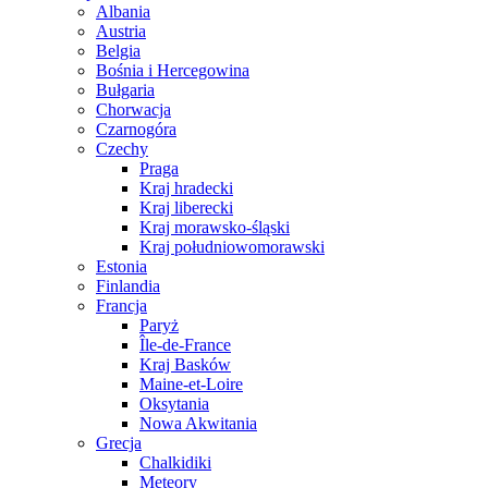
Albania
Austria
Belgia
Bośnia i Hercegowina
Bułgaria
Chorwacja
Czarnogóra
Czechy
Praga
Kraj hradecki
Kraj liberecki
Kraj morawsko-śląski
Kraj południowomorawski
Estonia
Finlandia
Francja
Paryż
Île-de-France
Kraj Basków
Maine-et-Loire
Oksytania
Nowa Akwitania
Grecja
Chalkidiki
Meteory