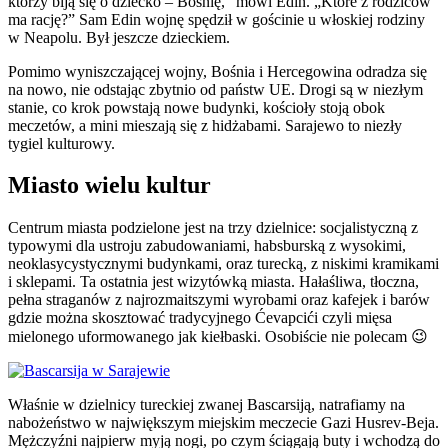
którzy biją się o dziecko – Bośnię,” mówi Edin. „Które z rodziców
ma rację?” Sam Edin wojnę spędził w gościnie u włoskiej rodziny
w Neapolu. Był jeszcze dzieckiem.
Pomimo wyniszczającej wojny, Bośnia i Hercegowina odradza się
na nowo, nie odstając zbytnio od państw UE. Drogi są w niezłym
stanie, co krok powstają nowe budynki, kościoły stoją obok
meczetów, a mini mieszają się z hidżabami. Sarajewo to niezły
tygiel kulturowy.
Miasto wielu kultur
Centrum miasta podzielone jest na trzy dzielnice: socjalistyczną z
typowymi dla ustroju zabudowaniami, habsburską z wysokimi,
neoklasycystycznymi budynkami, oraz turecką, z niskimi kramikami
i sklepami. Ta ostatnia jest wizytówką miasta. Hałaśliwa, tłoczna,
pełna straganów z najrozmaitszymi wyrobami oraz kafejek i barów
gdzie można skosztować tradycyjnego Ćevapcići czyli mięsa
mielonego uformowanego jak kiełbaski. Osobiście nie polecam 😉
Właśnie w dzielnicy tureckiej zwanej Bascarsiją, natrafiamy na
nabożeństwo w największym miejskim meczecie Gazi Husrev-Beja.
Mężczyźni najpierw myją nogi, po czym ściągają buty i wchodzą do