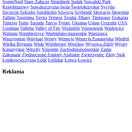
Sognefjord
Stare Załucze
Štramberk
Sudak
Suwalski Park
Krajobrazowy
Suwalszczyzna
świat
Świętokrzyskie
Sycylia
Szczecin
Szkodra
Sztokholm
Szwecja
Szybenik
Słowacja
Słowenia
Tallinn
Taormina
Tavira
Temesz
Tesalia
Tihany
Timişoara
Toskania
Tunezja
Tunis
Turaida
Turcja
Tyniec
Ukraina
Umag
Urszulin
USA
Uusimaa
Valletta
Valley of Fire
Veszprém
Voznesensk
Wadowice
Walonia
Wambierzyce
Warmińsko-mazurskie
Warszawa
Waszyngton
Watykan
Węgry
Wenecja
Wenecja Euganejska
Wiedeń
Wielka Brytania
Wisła
Wörthersee
Wrocław
Wysowa-Zdrój
Wyspy
Kanaryjskie
Włochy
Yosemite
Zachodniopomorskie
Zadar
Zakopane
Zjednoczone Emiraty Arabskie
Zwierzyniec
Złoty Stok
Łemkowszczyzna
Łódź
Łódzkie
Łotwa
Łowicz
Reklama