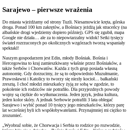
Sarajewo – pierwsze wrażenia
Do miasta wjeżdżamy od strony Tuzli. Niesamowicie kręta, górska
droga. Ponad 100 km zakrętów, a Bośniacy jeżdżą jak straceńcy (na
albańskie drogi wjedziemy dopiero później). GPS się zgubił, mapa
Google nie działa… ale za to niepowtarzalny widok! Setki tysięcy
świateł rozrzuconych po okolicznych wzgórzach tworzą wspaniały
spektakl!
Naszym gospodarzem jest Edin, młody Bośniak. Bośnia i
Hercegowina to kraj zamieszkiwany właśnie przez Bośniaków, a
także Serbów i Chorwatów. Każda z tych grup posiada własną
autonomię. Gdy dorzucimy, że są to odpowiednio Muzułmanie,
Prawosławni i Katolicy to tworzy się niezły kocioł… bałkański
zresztą. I choć młodzi mieszkańcy żyją ze sobą w zgodzie, to
pokolenie ich rodziców nie potrafiło. Dla przyjezdnych powody
wojny są ciężkie do wytłumaczenia. Jeden język, jedna kultura,
jeden kolor skóry. A jednak Serbowie potrafili 3 lata oblegać
Sarajewo i wybić ponad 10 tysięcy jego mieszkańców, którzy parę
lat wcześniej byli ich współobywatelami. Przynajmniej mi ciężko to
zrozumieć.
„Wyobraź sobie, że Chorwacja i Serbia to rodzice po rozwodzie,