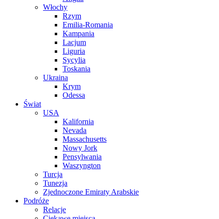
Włochy
Rzym
Emilia-Romania
Kampania
Lacjum
Liguria
Sycylia
Toskania
Ukraina
Krym
Odessa
Świat
USA
Kalifornia
Nevada
Massachusetts
Nowy Jork
Pensylwania
Waszyngton
Turcja
Tunezja
Zjednoczone Emiraty Arabskie
Podróże
Relacje
Ciekawe miejsca