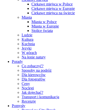
Ciekawe miejsca w Polsce
Ciekawe miejsca w Europie
Ciekawe miejsca na świecie
Miasta
Miasta w Polsce
Miasta w Europie
Stolice świata
Ludzie
Kultura
Kuchnia
Języki
W górach
Na łonie natury
Porady
Co zobaczyć?
Sposoby na podróż
Dla kierowców
Dla fotografów
Ceny
Noclegi
Jak dojechać?
Transport i komunikacja
Recenzje
Pomysły