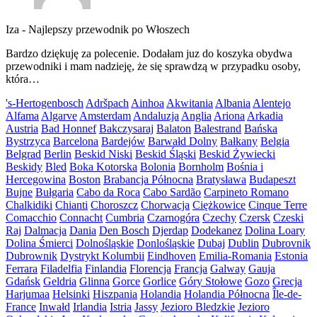
Iza
-
Najlepszy przewodnik po Włoszech
Bardzo dziękuję za polecenie. Dodałam juz do koszyka obydwa
przewodniki i mam nadzieję, że się sprawdzą w przypadku osoby,
która…
's-Hertogenbosch
Adršpach
Ainhoa
Akwitania
Albania
Alentejo
Alfama
Algarve
Amsterdam
Andaluzja
Anglia
Ariona
Arkadia
Austria
Bad Honnef
Bakczysaraj
Balaton
Balestrand
Bańska
Bystrzyca
Barcelona
Bardejów
Barwałd Dolny
Bałkany
Belgia
Belgrad
Berlin
Beskid Niski
Beskid Śląski
Beskid Żywiecki
Beskidy
Bled
Boka Kotorska
Bolonia
Bornholm
Bośnia i
Hercegowina
Boston
Brabancja Północna
Bratysława
Budapeszt
Bujne
Bułgaria
Cabo da Roca
Cabo Sardão
Carpineto Romano
Chalkidiki
Chianti
Choroszcz
Chorwacja
Ciężkowice
Cinque Terre
Comacchio
Connacht
Cumbria
Czarnogóra
Czechy
Czersk
Czeski
Raj
Dalmacja
Dania
Den Bosch
Djerdap
Dodekanez
Dolina Loary
Dolina Śmierci
Dolnośląskie
Donlośląskie
Dubaj
Dublin
Dubrovnik
Dubrownik
Dystrykt Kolumbii
Eindhoven
Emilia-Romania
Estonia
Ferrara
Filadelfia
Finlandia
Florencja
Francja
Galway
Gauja
Gdańsk
Geldria
Glinna
Gorce
Gorlice
Góry Stołowe
Gozo
Grecja
Harjumaa
Helsinki
Hiszpania
Holandia
Holandia Północna
Île-de-
France
Inwałd
Irlandia
Istria
Jassy
Jezioro Bledzkie
Jezioro