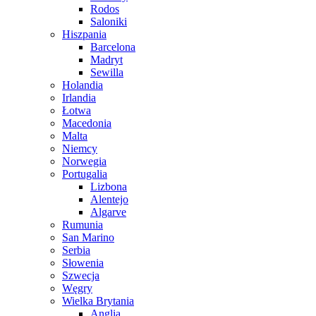
Rodos
Saloniki
Hiszpania
Barcelona
Madryt
Sewilla
Holandia
Irlandia
Łotwa
Macedonia
Malta
Niemcy
Norwegia
Portugalia
Lizbona
Alentejo
Algarve
Rumunia
San Marino
Serbia
Słowenia
Szwecja
Węgry
Wielka Brytania
Anglia