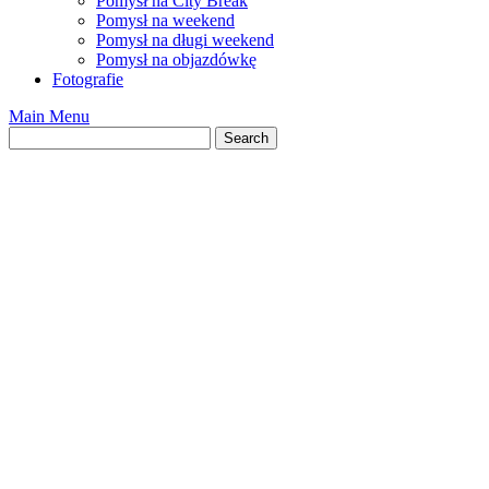
Pomysł na City Break
Pomysł na weekend
Pomysł na długi weekend
Pomysł na objazdówkę
Fotografie
Main Menu