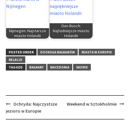
Den Bosch:
Nijmegen: Najstarsze
Najładniejsze miasto
miasto Holandii
Holandii
POSTED UNDER
DOOKOŁA BAŁKANÓW
MIASTA W EUROPIE
RELACJE
TAGGED
BAŁKANY
MACEDONIA
SKOPJE
Post
Ochryda: Najczystsze
Weekend w Sztokholmie
navigation
jezioro w Europie