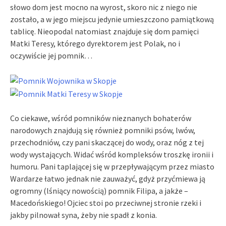
słowo dom jest mocno na wyrost, skoro nic z niego nie
zostało, a w jego miejscu jedynie umieszczono pamiątkową
tablicę. Nieopodal natomiast znajduje się dom pamięci
Matki Teresy, którego dyrektorem jest Polak, no i
oczywiście jej pomnik…
Co ciekawe, wśród pomników nieznanych bohaterów
narodowych znajdują się również pomniki psów, lwów,
przechodniów, czy pani skaczącej do wody, oraz nóg z tej
wody wystających. Widać wśród kompleksów troszkę ironii i
humoru. Pani taplającej się w przepływającym przez miasto
Wardarze łatwo jednak nie zauważyć, gdyż przyćmiewa ją
ogromny (lśniący nowością) pomnik Filipa, a jakże –
Macedońskiego! Ojciec stoi po przeciwnej stronie rzeki i
jakby pilnował syna, żeby nie spadł z konia.