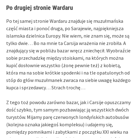
Po drugiej stronie Wardaru
Po tej samej stronie Wardaru znajduje się muzułmańska
część miasta i ponoć druga, po Sarajewie, najpiękniejsza
islamska dzielnica Europy. Nie wiem, nie znam się, może są
tylko dwie… Bo na mnie ta Carsija wrażenia nie zrobiła. A
znajdujący się w pobliżu bazar wręcz zniechęcił. Wyobraźcie
sobie przechadzkę między stoiskami, na których można
kupić dosłownie wszystko (żonę pewnie też) z kobietą,
która ma na sobie krótkie spodenki i na tle opatulonych od
stóp do głów muzułmanek zwraca na siebie uwagę każdego
kupca i sprzedawcy… Strach trochę…
Z tego toż powodu zarówno bazar, jak i Carsije opuszczamy
dość szybko, tym samym pozbawiając ją wszystkich dwóch
turystów. Mijamy parę czerwonych londyńskich autobusów
(kolejna oznaka jakiegoś kompleksu) i udajemy się,
pomiędzy pomnikami i zabytkami z początku XXI wieku na