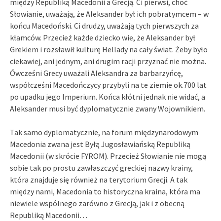
między Republiką Macedonii a Grecją. Ci pierwsi, choć
Słowianie, uważają, że Aleksander był ich pobratymcem – w
końcu Macedoński. Ci drudzy, uważają tych pierwszych za
kłamców. Przecież każde dziecko wie, że Aleksander był
Grekiem i rozsławił kulturę Hellady na cały świat. Żeby było
ciekawiej, ani jednym, ani drugim racji przyznać nie można.
Ówcześni Grecy uważali Aleksandra za barbarzyńcę,
współcześni Macedończycy przybyli na te ziemie ok.700 lat
po upadku jego Imperium. Końca kłótni jednak nie widać, a
Aleksander musi być dyplomatycznie zwany Wojownikiem.
Tak samo dyplomatycznie, na forum międzynarodowym
Macedonia zwana jest Byłą Jugosławiańską Republiką
Macedonii (w skrócie FYROM). Przecież Słowianie nie mogą
sobie tak po prostu zawłaszczyć greckiej nazwy krainy,
która znajduje się również na terytorium Grecji. A tak
między nami, Macedonia to historyczna kraina, która ma
niewiele wspólnego zarówno z Grecją, jak i z obecną
Republiką Macedonii…