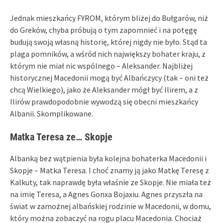
Jednak mieszkańcy FYROM, którym bliżej do Bułgarów, niż
do Greków, chyba próbują o tym zapomnieć i na potęgę
budują swoją własną historię, której nigdy nie było. Stąd ta
plaga pomników, a wśród nich największy bohater kraju, z
którym nie miał nic wspólnego – Aleksander. Najbliżej
historycznej Macedonii mogą być Albańczycy (tak – oni też
chcą Wielkiego), jako że Aleksander mógł być Ilirem, a z
Ilirów prawdopodobnie wywodzą się obecni mieszkańcy
Albanii. Skomplikowane.
Matka Teresa ze… Skopje
Albanką bez wątpienia była kolejna bohaterka Macedonii i
Skopje – Matka Teresa. I choć znamy ją jako Matkę Teresę z
Kalkuty, tak naprawdę była właśnie ze Skopje. Nie miała też
na imię Teresa, a Agnes Gonxa Bojaxiu. Agnes przyszła na
świat w zamożnej albańskiej rodzinie w Macedonii, w domu,
który można zobaczyć na rogu placu Macedonia. Chociaż