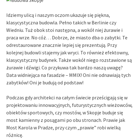
Idziemy ulicą i naszym oczom ukazuje się piękna,
klasycystyczna budowla. Pełno takich w Berlinie czy
Wiedniu. Tuż obok stoi następna, a wokół niej żurawie i
praca wrze. No cóż… Dobrze, że miasto dba o zabytki. Te
odrestaurowane znacznie lepiej się prezentują. Przy
kolejnej budowli stajemy jak wryci. To również efektowny,
klasycystyczny budynek. Także wokół niego rozstawione są
żurawie i dźwigi. Co przykuwa tak bardzo naszą uwagę?
Data widniejąca na fasadzie – MMIX! Oni nie odnawiają tych
zabytków! Oni je budują od podstaw!
Podczas gdy architekci na całym świecie prześcigają się w
projektowaniu innowacyjnych, futurystycznych wieżowców,
obiektów sportowych, czy mostów, w Skopje buduje się
most kamienny z posągami po obu stronach. Prawie jak
Most Karola w Pradze, przy czym „prawie” robi wielką
różnicę.