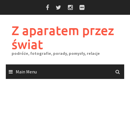
Skip
to
content
Z aparatem przez
świat
podróże, fotografie, porady, pomysły, relacje
Main Menu