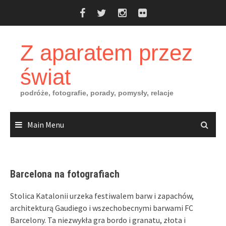
Skip
to
content
Z aparatem przez
świat
podróże, fotografie, porady, pomysły, relacje
Main Menu
Barcelona na fotografiach
Stolica Katalonii urzeka festiwalem barw i zapachów,
architekturą Gaudiego i wszechobecnymi barwami FC
Barcelony. Ta niezwykła gra bordo i granatu, złota i