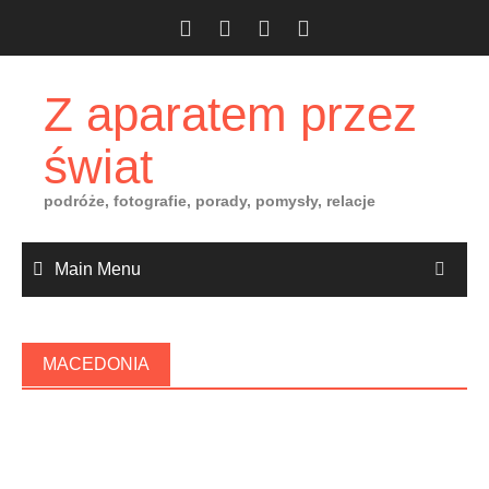
Skip
to
content
Z aparatem przez
świat
podróże, fotografie, porady, pomysły, relacje
Main Menu
MACEDONIA