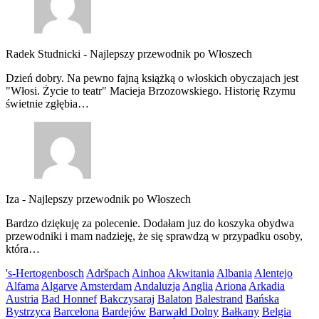
Radek Studnicki
-
Najlepszy przewodnik po Włoszech
Dzień dobry. Na pewno fajną książką o włoskich obyczajach jest
"Włosi. Życie to teatr" Macieja Brzozowskiego. Historię Rzymu
świetnie zgłębia…
Iza
-
Najlepszy przewodnik po Włoszech
Bardzo dziękuję za polecenie. Dodałam juz do koszyka obydwa
przewodniki i mam nadzieję, że się sprawdzą w przypadku osoby,
która…
's-Hertogenbosch
Adršpach
Ainhoa
Akwitania
Albania
Alentejo
Alfama
Algarve
Amsterdam
Andaluzja
Anglia
Ariona
Arkadia
Austria
Bad Honnef
Bakczysaraj
Balaton
Balestrand
Bańska
Bystrzyca
Barcelona
Bardejów
Barwałd Dolny
Bałkany
Belgia