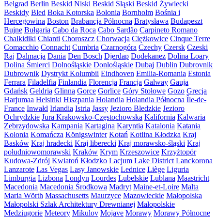
Belgrad
Berlin
Beskid Niski
Beskid Śląski
Beskid Żywiecki
Beskidy
Bled
Boka Kotorska
Bolonia
Bornholm
Bośnia i
Hercegowina
Boston
Brabancja Północna
Bratysława
Budapeszt
Bujne
Bułgaria
Cabo da Roca
Cabo Sardão
Carpineto Romano
Chalkidiki
Chianti
Choroszcz
Chorwacja
Ciężkowice
Cinque Terre
Comacchio
Connacht
Cumbria
Czarnogóra
Czechy
Czersk
Czeski
Raj
Dalmacja
Dania
Den Bosch
Djerdap
Dodekanez
Dolina Loary
Dolina Śmierci
Dolnośląskie
Donlośląskie
Dubaj
Dublin
Dubrovnik
Dubrownik
Dystrykt Kolumbii
Eindhoven
Emilia-Romania
Estonia
Ferrara
Filadelfia
Finlandia
Florencja
Francja
Galway
Gauja
Gdańsk
Geldria
Glinna
Gorce
Gorlice
Góry Stołowe
Gozo
Grecja
Harjumaa
Helsinki
Hiszpania
Holandia
Holandia Północna
Île-de-
France
Inwałd
Irlandia
Istria
Jassy
Jezioro Bledzkie
Jezioro
Ochrydzkie
Jura Krakowsko-Częstochowska
Kalifornia
Kalwaria
Zebrzydowska
Kampania
Kartagina
Karyntia
Katalonia
Katania
Kolonia
Komańcza
Königswinter
Kotań
Kotlina Kłodzka
Kraj
Basków
Kraj hradecki
Kraj liberecki
Kraj morawsko-śląski
Kraj
południowomorawski
Kraków
Krym
Krzeszowice
Krzyżtopór
Kudowa-Zdrój
Kwiatoń
Kłodzko
Lacjum
Lake District
Lanckorona
Lanzarote
Las Vegas
Lasy Janowskie
Lednice
Liège
Liguria
Limburgia
Lizbona
Londyn
Lourdes
Lubelskie
Lublana
Maastricht
Macedonia
Macedonia Środkowa
Madryt
Maine-et-Loire
Malta
Maria Wörth
Massachusetts
Maurzyce
Mazowieckie
Małopolska
Małopolski Szlak Architektury Drewnianej
Małopolskie
Medziugorie
Meteory
Mikulov
Mojave
Morawy
Morawy Północne