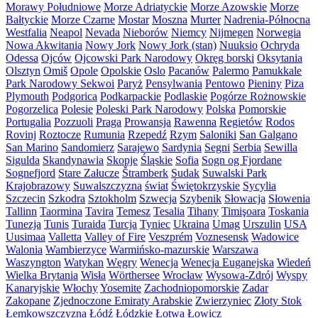
Morawy Południowe
Morze Adriatyckie
Morze Azowskie
Morze
Bałtyckie
Morze Czarne
Mostar
Moszna
Murter
Nadrenia-Północna
Westfalia
Neapol
Nevada
Nieborów
Niemcy
Nijmegen
Norwegia
Nowa Akwitania
Nowy Jork
Nowy Jork (stan)
Nuuksio
Ochryda
Odessa
Ojców
Ojcowski Park Narodowy
Okręg borski
Oksytania
Olsztyn
Omiš
Opole
Opolskie
Oslo
Pacanów
Palermo
Pamukkale
Park Narodowy Sekwoi
Paryż
Pensylwania
Pentowo
Pieniny
Piza
Plymouth
Podgorica
Podkarpackie
Podlaskie
Pogórze Rożnowskie
Pogorzelica
Polesie
Poleski Park Narodowy
Polska
Pomorskie
Portugalia
Pozzuoli
Praga
Prowansja
Rawenna
Regietów
Rodos
Rovinj
Roztocze
Rumunia
Rzepedź
Rzym
Saloniki
San Galgano
San Marino
Sandomierz
Sarajewo
Sardynia
Segni
Serbia
Sewilla
Sigulda
Skandynawia
Skopje
Śląskie
Sofia
Sogn og Fjordane
Sognefjord
Stare Załucze
Štramberk
Sudak
Suwalski Park
Krajobrazowy
Suwalszczyzna
świat
Świętokrzyskie
Sycylia
Szczecin
Szkodra
Sztokholm
Szwecja
Szybenik
Słowacja
Słowenia
Tallinn
Taormina
Tavira
Temesz
Tesalia
Tihany
Timişoara
Toskania
Tunezja
Tunis
Turaida
Turcja
Tyniec
Ukraina
Umag
Urszulin
USA
Uusimaa
Valletta
Valley of Fire
Veszprém
Voznesensk
Wadowice
Walonia
Wambierzyce
Warmińsko-mazurskie
Warszawa
Waszyngton
Watykan
Węgry
Wenecja
Wenecja Euganejska
Wiedeń
Wielka Brytania
Wisła
Wörthersee
Wrocław
Wysowa-Zdrój
Wyspy
Kanaryjskie
Włochy
Yosemite
Zachodniopomorskie
Zadar
Zakopane
Zjednoczone Emiraty Arabskie
Zwierzyniec
Złoty Stok
Łemkowszczyzna
Łódź
Łódzkie
Łotwa
Łowicz