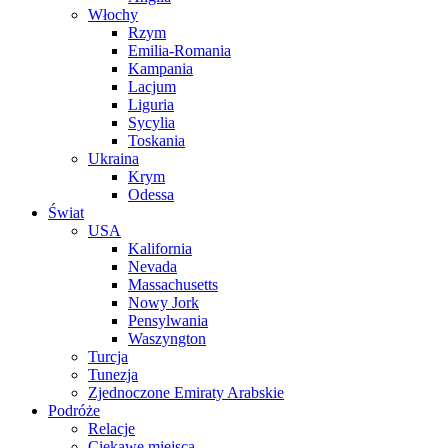
Włochy
Rzym
Emilia-Romania
Kampania
Lacjum
Liguria
Sycylia
Toskania
Ukraina
Krym
Odessa
Świat
USA
Kalifornia
Nevada
Massachusetts
Nowy Jork
Pensylwania
Waszyngton
Turcja
Tunezja
Zjednoczone Emiraty Arabskie
Podróże
Relacje
Ciekawe miejsca