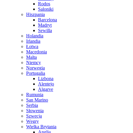
Rodos
Saloniki
Hiszpania
Barcelona
Madryt
Sewilla
Holandia
Irlandia
Łotwa
Macedonia
Malta
Niemcy
Norwegia
Portugalia
Lizbona
Alentejo
Algarve
Rumunia
San Marino
Serbia
Słowenia
Szwecja
Węgry
Wielka Brytania
Anglia