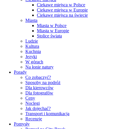
Ciekawe miejsca w Polsce
Ciekawe miejsca w Europie
Ciekawe miejsca na świecie
Miasta
Miasta w Polsce
Miasta w Europie
Stolice świata
Ludzie
Kultura
Kuchnia
Języki
W górach
Na łonie natury
Porady
Co zobaczyć?
Sposoby na podróż
Dla kierowców
Dla fotografów
Ceny
Noclegi
Jak dojechać?
Transport i komunikacja
Recenzje
Pomysły