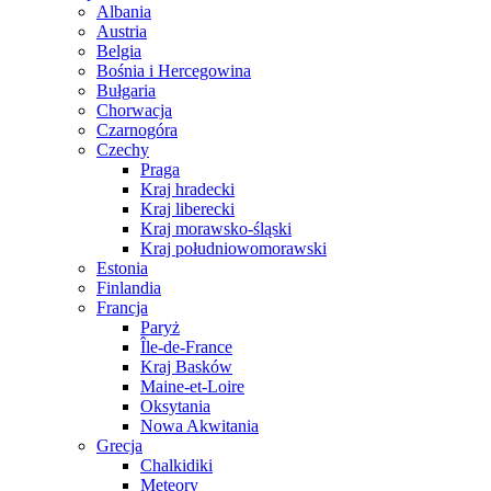
Albania
Austria
Belgia
Bośnia i Hercegowina
Bułgaria
Chorwacja
Czarnogóra
Czechy
Praga
Kraj hradecki
Kraj liberecki
Kraj morawsko-śląski
Kraj południowomorawski
Estonia
Finlandia
Francja
Paryż
Île-de-France
Kraj Basków
Maine-et-Loire
Oksytania
Nowa Akwitania
Grecja
Chalkidiki
Meteory