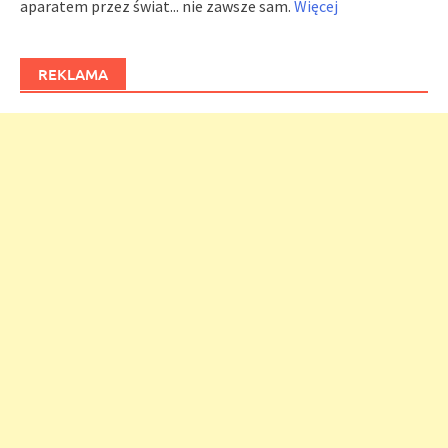
aparatem przez świat... nie zawsze sam.
Więcej
REKLAMA