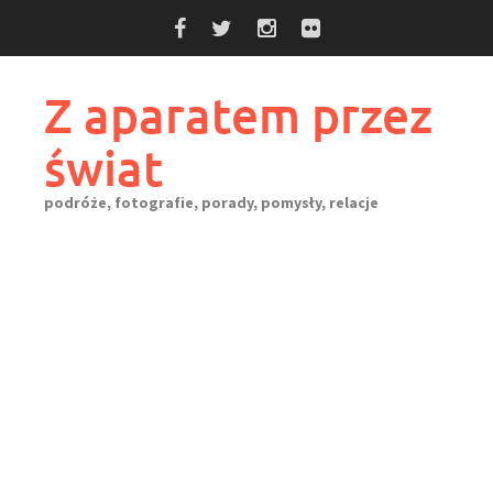
Skip
to
content
Z aparatem przez
świat
podróże, fotografie, porady, pomysły, relacje