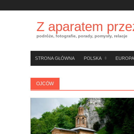
Skip
to
content
Z aparatem prze
podróże, fotografie, porady, pomysły, relacje
STRONA GŁÓWNA
POLSKA
EUROP
OJCÓW