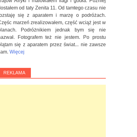
krajów Afryki i malowałem flagi i godła. Później
dostałem od taty Zenita 11. Od tamtego czasu nie
rozstaję się z aparatem i marzę o podróżach.
Częśc marzeń zrealizowałem, część wciąż jest w
planach. Podróżnikiem jednak bym się nie
nazwał. Fotografem też nie jestem. Po prostu
plątam się z aparatem przez świat... nie zawsze
sam.
Więcej
REKLAMA