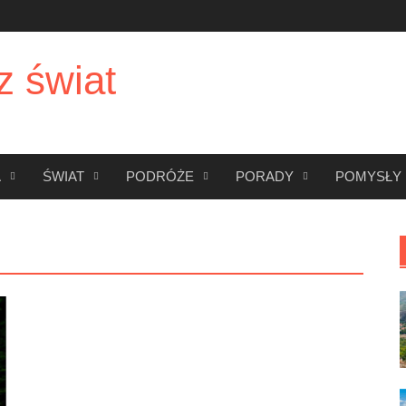
z świat
A
ŚWIAT
PODRÓŻE
PORADY
POMYSŁY