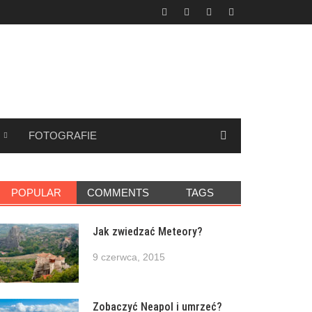
FOTOGRAFIE
POPULAR
COMMENTS
TAGS
Jak zwiedzać Meteory?
9 czerwca, 2015
Zobaczyć Neapol i umrzeć?