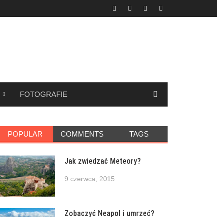
FOTOGRAFIE
POPULAR
COMMENTS
TAGS
Jak zwiedzać Meteory?
9 czerwca, 2015
Zobaczyć Neapol i umrzeć?