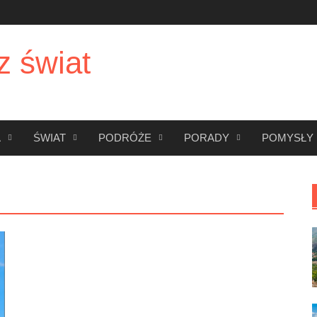
z świat
A
ŚWIAT
PODRÓŻE
PORADY
POMYSŁY