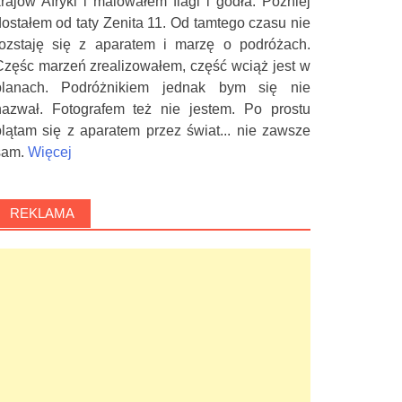
krajów Afryki i malowałem flagi i godła. Później
dostałem od taty Zenita 11. Od tamtego czasu nie
rozstaję się z aparatem i marzę o podróżach.
Częśc marzeń zrealizowałem, część wciąż jest w
planach. Podróżnikiem jednak bym się nie
nazwał. Fotografem też nie jestem. Po prostu
plątam się z aparatem przez świat... nie zawsze
sam.
Więcej
REKLAMA