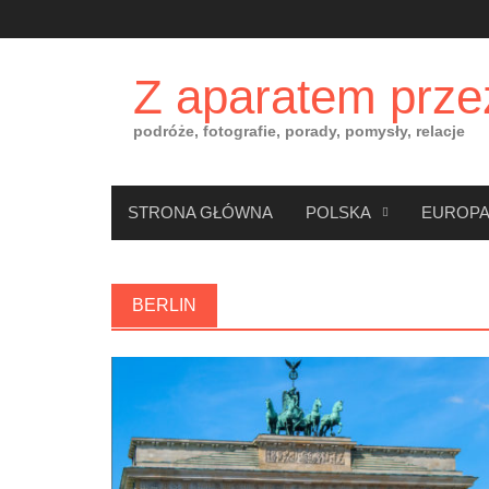
Skip
to
content
Z aparatem prze
podróże, fotografie, porady, pomysły, relacje
STRONA GŁÓWNA
POLSKA
EUROP
BERLIN