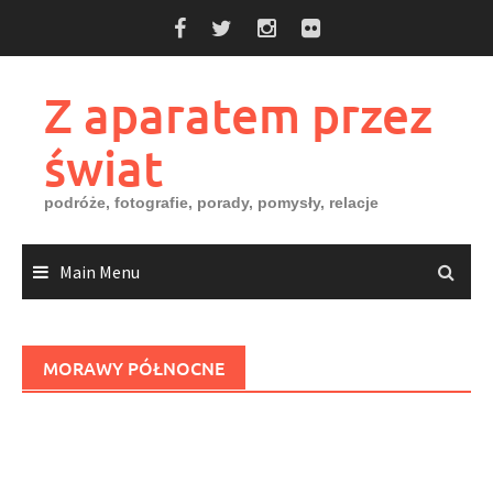
Skip
to
content
Z aparatem przez
świat
podróże, fotografie, porady, pomysły, relacje
Main Menu
MORAWY PÓŁNOCNE