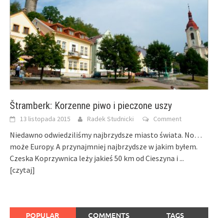
Štramberk: Korzenne piwo i pieczone uszy
13 listopada 2015
Radek Studnicki
Comment
Niedawno odwiedziliśmy najbrzydsze miasto świata. No…
może Europy. A przynajmniej najbrzydsze w jakim byłem.
Czeska Koprzywnica leży jakieś 50 km od Cieszyna i
...
[czytaj]
POPULAR
COMMENTS
TAGS