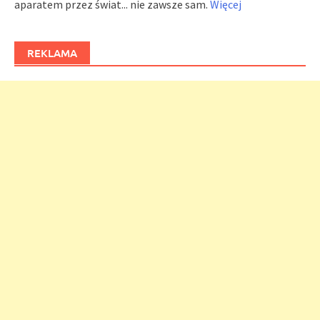
aparatem przez świat... nie zawsze sam.
Więcej
REKLAMA