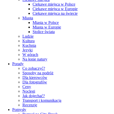
Ciekawe miejsca w Polsce
Ciekawe miejsca w Europie
Ciekawe miejsca na świecie
Miasta
Miasta w Polsce
Miasta w Europie
Stolice świata
Ludzie
Kultura
Kuchnia
Języki
W górach
Na łonie natury
Porady
Co zobaczyć?
Sposoby na podróż
Dla kierowców
Dla fotografów
Ceny
Noclegi
Jak dojechać?
Transport i komunikacja
Recenzje
Pomysły