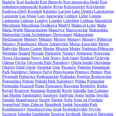
Basków
Kraj hradecki
Kraj liberecki
Kraj morawsko-śląski
Kraj
południowomorawski
Kraków
Krym
Krzeszowice
Krzyżtopór
Kudowa-Zdrój
Kwiatoń
Kłodzko
Lacjum
Lake District
Lanckorona
Lanzarote
Las Vegas
Lasy Janowskie
Lednice
Liège
Liguria
Limburgia
Lizbona
Londyn
Lourdes
Lubelskie
Lublana
Maastricht
Macedonia
Macedonia Środkowa
Madryt
Maine-et-Loire
Malta
Maria Wörth
Massachusetts
Maurzyce
Mazowieckie
Małopolska
Małopolski Szlak Architektury Drewnianej
Małopolskie
Medziugorie
Meteory
Mikulov
Mojave
Morawy
Morawy Północne
Morawy Południowe
Morze Adriatyckie
Morze Azowskie
Morze
Bałtyckie
Morze Czarne
Mostar
Moszna
Murter
Nadrenia-Północna
Westfalia
Neapol
Nevada
Nieborów
Niemcy
Nijmegen
Norwegia
Nowa Akwitania
Nowy Jork
Nowy Jork (stan)
Nuuksio
Ochryda
Odessa
Ojców
Ojcowski Park Narodowy
Okręg borski
Oksytania
Olsztyn
Omiš
Opole
Opolskie
Oslo
Pacanów
Palermo
Pamukkale
Park Narodowy Sekwoi
Paryż
Pensylwania
Pentowo
Pieniny
Piza
Plymouth
Podgorica
Podkarpackie
Podlaskie
Pogórze Rożnowskie
Pogorzelica
Polesie
Poleski Park Narodowy
Polska
Pomorskie
Portugalia
Pozzuoli
Praga
Prowansja
Rawenna
Regietów
Rodos
Rovinj
Roztocze
Rumunia
Rzepedź
Rzym
Saloniki
San Galgano
San Marino
Sandomierz
Sarajewo
Sardynia
Segni
Serbia
Sewilla
Sigulda
Skandynawia
Skopje
Śląskie
Sofia
Sogn og Fjordane
Sognefjord
Stare Załucze
Štramberk
Sudak
Suwalski Park
Krajobrazowy
Suwalszczyzna
świat
Świętokrzyskie
Sycylia
Szczecin
Szkodra
Sztokholm
Szwecja
Szybenik
Słowacja
Słowenia