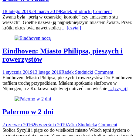
18 lutego 2019
29 marca 2019
Radek Studnicki
Comment
Zwana była „perłą w cesarskiej koronie” czy „miastem o stu
wieżach”. Goethe nazwał ją najpiękniejszym miastem świata. Przez
krótki okres była nawet stolicą
... [czytaj]
Eindhoven: Miasto Philipsa, pieszych i
rowerzystów
1 stycznia 2019
13 lutego 2019
Radek Studnicki
Comment
Eindhoven: Miasto Philipsa, pieszych i rowerzystów Do Eindhoven
trafiłem trochę przypadkiem. Miałem spotkanie służbowe w
Nijmegen, a z Krakowa najłatwiej dotrzeć tam właśnie
... [czytaj]
Palermo w 2 dni
2 czerwca 2016
26 września 2019
Aśka Studnicka
Comment
Stolica Sycylii i piąte co do wielkości miasto Włoch tętni życiem o
każdej porze dnia i nocy. Zbudowane na skraju kultur, mieszających