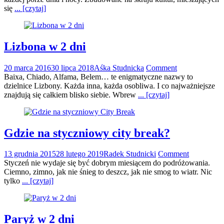
się
... [czytaj]
Lizbona w 2 dni
20 marca 2016
30 lipca 2018
Aśka Studnicka
Comment
Baixa, Chiado, Alfama, Belem… te enigmatyczne nazwy to
dzielnice Lizbony. Każda inna, każda osobliwa. I co najważniejsze
znajdują się całkiem blisko siebie. Wbrew
... [czytaj]
Gdzie na styczniowy city break?
13 grudnia 2015
28 lutego 2019
Radek Studnicki
Comment
Styczeń nie wydaje się być dobrym miesiącem do podróżowania.
Ciemno, zimno, jak nie śnieg to deszcz, jak nie smog to wiatr. Nic
tylko
... [czytaj]
Paryż w 2 dni