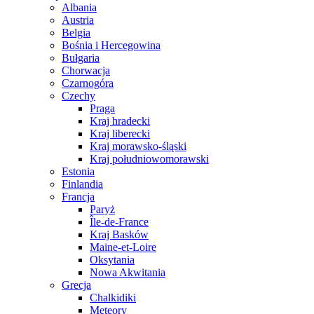
Albania
Austria
Belgia
Bośnia i Hercegowina
Bułgaria
Chorwacja
Czarnogóra
Czechy
Praga
Kraj hradecki
Kraj liberecki
Kraj morawsko-śląski
Kraj południowomorawski
Estonia
Finlandia
Francja
Paryż
Île-de-France
Kraj Basków
Maine-et-Loire
Oksytania
Nowa Akwitania
Grecja
Chalkidiki
Meteory