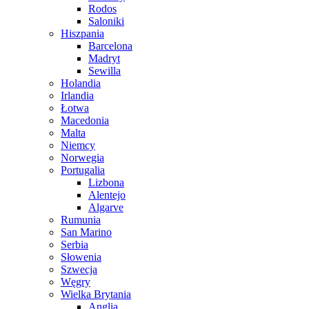
Rodos
Saloniki
Hiszpania
Barcelona
Madryt
Sewilla
Holandia
Irlandia
Łotwa
Macedonia
Malta
Niemcy
Norwegia
Portugalia
Lizbona
Alentejo
Algarve
Rumunia
San Marino
Serbia
Słowenia
Szwecja
Węgry
Wielka Brytania
Anglia