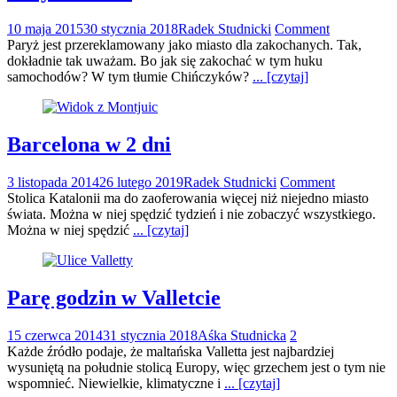
10 maja 2015
30 stycznia 2018
Radek Studnicki
Comment
Paryż jest przereklamowany jako miasto dla zakochanych. Tak,
dokładnie tak uważam. Bo jak się zakochać w tym huku
samochodów? W tym tłumie Chińczyków?
... [czytaj]
Barcelona w 2 dni
3 listopada 2014
26 lutego 2019
Radek Studnicki
Comment
Stolica Katalonii ma do zaoferowania więcej niż niejedno miasto
świata. Można w niej spędzić tydzień i nie zobaczyć wszystkiego.
Można w niej spędzić
... [czytaj]
Parę godzin w Valletcie
15 czerwca 2014
31 stycznia 2018
Aśka Studnicka
2
Każde źródło podaje, że maltańska Valletta jest najbardziej
wysuniętą na południe stolicą Europy, więc grzechem jest o tym nie
wspomnieć. Niewielkie, klimatyczne i
... [czytaj]