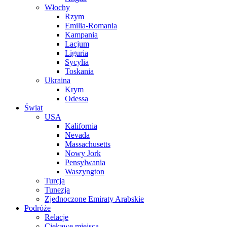
Włochy
Rzym
Emilia-Romania
Kampania
Lacjum
Liguria
Sycylia
Toskania
Ukraina
Krym
Odessa
Świat
USA
Kalifornia
Nevada
Massachusetts
Nowy Jork
Pensylwania
Waszyngton
Turcja
Tunezja
Zjednoczone Emiraty Arabskie
Podróże
Relacje
Ciekawe miejsca