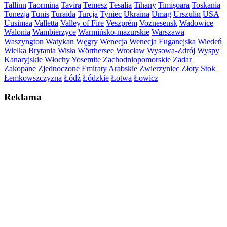
Tallinn
Taormina
Tavira
Temesz
Tesalia
Tihany
Timişoara
Toskania
Tunezja
Tunis
Turaida
Turcja
Tyniec
Ukraina
Umag
Urszulin
USA
Uusimaa
Valletta
Valley of Fire
Veszprém
Voznesensk
Wadowice
Walonia
Wambierzyce
Warmińsko-mazurskie
Warszawa
Waszyngton
Watykan
Węgry
Wenecja
Wenecja Euganejska
Wiedeń
Wielka Brytania
Wisła
Wörthersee
Wrocław
Wysowa-Zdrój
Wyspy
Kanaryjskie
Włochy
Yosemite
Zachodniopomorskie
Zadar
Zakopane
Zjednoczone Emiraty Arabskie
Zwierzyniec
Złoty Stok
Łemkowszczyzna
Łódź
Łódzkie
Łotwa
Łowicz
Reklama