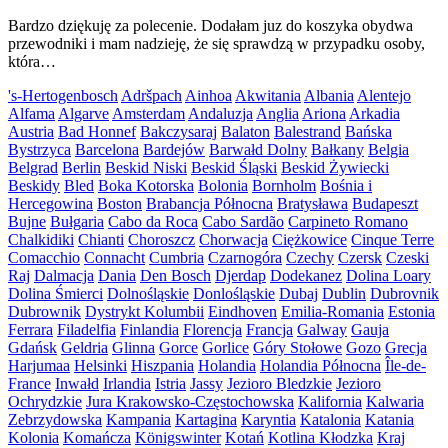
Bardzo dziękuję za polecenie. Dodałam juz do koszyka obydwa
przewodniki i mam nadzieję, że się sprawdzą w przypadku osoby,
która…
's-Hertogenbosch
Adršpach
Ainhoa
Akwitania
Albania
Alentejo
Alfama
Algarve
Amsterdam
Andaluzja
Anglia
Ariona
Arkadia
Austria
Bad Honnef
Bakczysaraj
Balaton
Balestrand
Bańska
Bystrzyca
Barcelona
Bardejów
Barwałd Dolny
Bałkany
Belgia
Belgrad
Berlin
Beskid Niski
Beskid Śląski
Beskid Żywiecki
Beskidy
Bled
Boka Kotorska
Bolonia
Bornholm
Bośnia i
Hercegowina
Boston
Brabancja Północna
Bratysława
Budapeszt
Bujne
Bułgaria
Cabo da Roca
Cabo Sardão
Carpineto Romano
Chalkidiki
Chianti
Choroszcz
Chorwacja
Ciężkowice
Cinque Terre
Comacchio
Connacht
Cumbria
Czarnogóra
Czechy
Czersk
Czeski
Raj
Dalmacja
Dania
Den Bosch
Djerdap
Dodekanez
Dolina Loary
Dolina Śmierci
Dolnośląskie
Donlośląskie
Dubaj
Dublin
Dubrovnik
Dubrownik
Dystrykt Kolumbii
Eindhoven
Emilia-Romania
Estonia
Ferrara
Filadelfia
Finlandia
Florencja
Francja
Galway
Gauja
Gdańsk
Geldria
Glinna
Gorce
Gorlice
Góry Stołowe
Gozo
Grecja
Harjumaa
Helsinki
Hiszpania
Holandia
Holandia Północna
Île-de-
France
Inwałd
Irlandia
Istria
Jassy
Jezioro Bledzkie
Jezioro
Ochrydzkie
Jura Krakowsko-Częstochowska
Kalifornia
Kalwaria
Zebrzydowska
Kampania
Kartagina
Karyntia
Katalonia
Katania
Kolonia
Komańcza
Königswinter
Kotań
Kotlina Kłodzka
Kraj