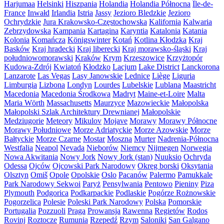
Harjumaa
Helsinki
Hiszpania
Holandia
Holandia Północna
Île-de-
France
Inwałd
Irlandia
Istria
Jassy
Jezioro Bledzkie
Jezioro
Ochrydzkie
Jura Krakowsko-Częstochowska
Kalifornia
Kalwaria
Zebrzydowska
Kampania
Kartagina
Karyntia
Katalonia
Katania
Kolonia
Komańcza
Königswinter
Kotań
Kotlina Kłodzka
Kraj
Basków
Kraj hradecki
Kraj liberecki
Kraj morawsko-śląski
Kraj
południowomorawski
Kraków
Krym
Krzeszowice
Krzyżtopór
Kudowa-Zdrój
Kwiatoń
Kłodzko
Lacjum
Lake District
Lanckorona
Lanzarote
Las Vegas
Lasy Janowskie
Lednice
Liège
Liguria
Limburgia
Lizbona
Londyn
Lourdes
Lubelskie
Lublana
Maastricht
Macedonia
Macedonia Środkowa
Madryt
Maine-et-Loire
Malta
Maria Wörth
Massachusetts
Maurzyce
Mazowieckie
Małopolska
Małopolski Szlak Architektury Drewnianej
Małopolskie
Medziugorie
Meteory
Mikulov
Mojave
Morawy
Morawy Północne
Morawy Południowe
Morze Adriatyckie
Morze Azowskie
Morze
Bałtyckie
Morze Czarne
Mostar
Moszna
Murter
Nadrenia-Północna
Westfalia
Neapol
Nevada
Nieborów
Niemcy
Nijmegen
Norwegia
Nowa Akwitania
Nowy Jork
Nowy Jork (stan)
Nuuksio
Ochryda
Odessa
Ojców
Ojcowski Park Narodowy
Okręg borski
Oksytania
Olsztyn
Omiš
Opole
Opolskie
Oslo
Pacanów
Palermo
Pamukkale
Park Narodowy Sekwoi
Paryż
Pensylwania
Pentowo
Pieniny
Piza
Plymouth
Podgorica
Podkarpackie
Podlaskie
Pogórze Rożnowskie
Pogorzelica
Polesie
Poleski Park Narodowy
Polska
Pomorskie
Portugalia
Pozzuoli
Praga
Prowansja
Rawenna
Regietów
Rodos
Rovinj
Roztocze
Rumunia
Rzepedź
Rzym
Saloniki
San Galgano