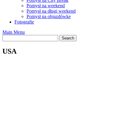
Pomysł na City Break
Pomysł na weekend
Pomysł na długi weekend
Pomysł na objazdówkę
Fotografie
Main Menu
USA