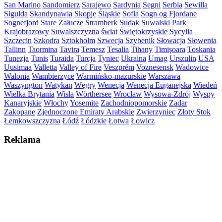
San Marino
Sandomierz
Sarajewo
Sardynia
Segni
Serbia
Sewilla
Sigulda
Skandynawia
Skopje
Śląskie
Sofia
Sogn og Fjordane
Sognefjord
Stare Załucze
Štramberk
Sudak
Suwalski Park
Krajobrazowy
Suwalszczyzna
świat
Świętokrzyskie
Sycylia
Szczecin
Szkodra
Sztokholm
Szwecja
Szybenik
Słowacja
Słowenia
Tallinn
Taormina
Tavira
Temesz
Tesalia
Tihany
Timişoara
Toskania
Tunezja
Tunis
Turaida
Turcja
Tyniec
Ukraina
Umag
Urszulin
USA
Uusimaa
Valletta
Valley of Fire
Veszprém
Voznesensk
Wadowice
Walonia
Wambierzyce
Warmińsko-mazurskie
Warszawa
Waszyngton
Watykan
Węgry
Wenecja
Wenecja Euganejska
Wiedeń
Wielka Brytania
Wisła
Wörthersee
Wrocław
Wysowa-Zdrój
Wyspy
Kanaryjskie
Włochy
Yosemite
Zachodniopomorskie
Zadar
Zakopane
Zjednoczone Emiraty Arabskie
Zwierzyniec
Złoty Stok
Łemkowszczyzna
Łódź
Łódzkie
Łotwa
Łowicz
Reklama