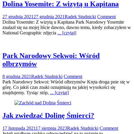
Dolina Yosemite: Z wizytą u Kapitana
27 grudnia 2021
27 grudnia 2021
Radek Studnicki
Comment
Dolina Yosemite: Z wizytą u Kapitana Park Narodowy Yosemite
znalazł się na mojej liście dawno, dawno temu, kiedy zobaczyłem w
National Geographic zdjęcia
... [czytaj]
Park Narodowy Sekwoi: Wśród
olbrzymów
8 grudnia 2021
Radek Studnicki
Comment
Park Narodowy Sekwoi: Wśród olbrzymów Kręta droga pnie się w
górę. Co jakiś czas znaki oznajmiają na jakiej wysokości się
znajdujemy. Tysiąc stóp,
... [czytaj]
Jak zwiedzać Dolinę Śmierci?
17 listopada 2021
17 sierpnia 2023
Radek Studnicki
Comment
Jeżeli miałbym szybko odpowiedzieć na to pytanie to