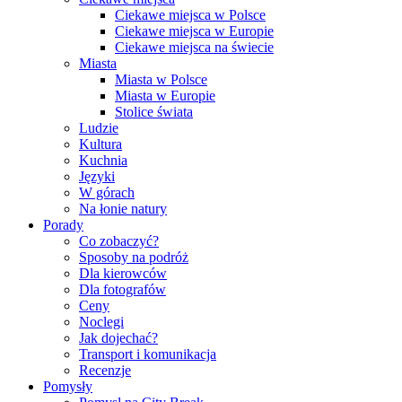
Ciekawe miejsca w Polsce
Ciekawe miejsca w Europie
Ciekawe miejsca na świecie
Miasta
Miasta w Polsce
Miasta w Europie
Stolice świata
Ludzie
Kultura
Kuchnia
Języki
W górach
Na łonie natury
Porady
Co zobaczyć?
Sposoby na podróż
Dla kierowców
Dla fotografów
Ceny
Noclegi
Jak dojechać?
Transport i komunikacja
Recenzje
Pomysły