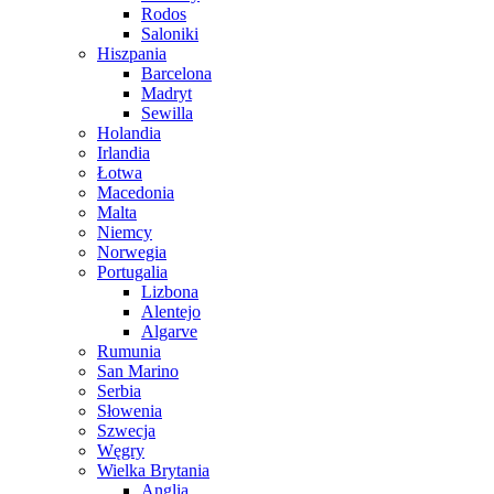
Rodos
Saloniki
Hiszpania
Barcelona
Madryt
Sewilla
Holandia
Irlandia
Łotwa
Macedonia
Malta
Niemcy
Norwegia
Portugalia
Lizbona
Alentejo
Algarve
Rumunia
San Marino
Serbia
Słowenia
Szwecja
Węgry
Wielka Brytania
Anglia