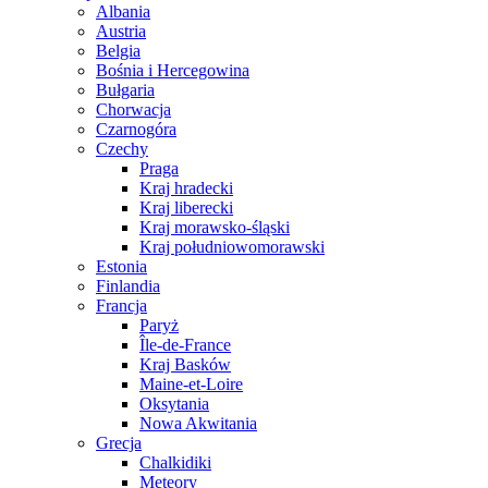
Albania
Austria
Belgia
Bośnia i Hercegowina
Bułgaria
Chorwacja
Czarnogóra
Czechy
Praga
Kraj hradecki
Kraj liberecki
Kraj morawsko-śląski
Kraj południowomorawski
Estonia
Finlandia
Francja
Paryż
Île-de-France
Kraj Basków
Maine-et-Loire
Oksytania
Nowa Akwitania
Grecja
Chalkidiki
Meteory