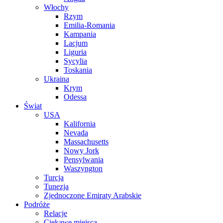
Włochy
Rzym
Emilia-Romania
Kampania
Lacjum
Liguria
Sycylia
Toskania
Ukraina
Krym
Odessa
Świat
USA
Kalifornia
Nevada
Massachusetts
Nowy Jork
Pensylwania
Waszyngton
Turcja
Tunezja
Zjednoczone Emiraty Arabskie
Podróże
Relacje
Ciekawe miejsca