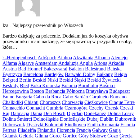
Iza
-
Najlepszy przewodnik po Włoszech
Bardzo dziękuję za polecenie. Dodałam juz do koszyka obydwa
przewodniki i mam nadzieję, że się sprawdzą w przypadku osoby,
która…
's-Hertogenbosch
Adršpach
Ainhoa
Akwitania
Albania
Alentejo
Alfama
Algarve
Amsterdam
Andaluzja
Anglia
Ariona
Arkadia
Austria
Bad Honnef
Bakczysaraj
Balaton
Balestrand
Bańska
Bystrzyca
Barcelona
Bardejów
Barwałd Dolny
Bałkany
Belgia
Belgrad
Berlin
Beskid Niski
Beskid Śląski
Beskid Żywiecki
Beskidy
Bled
Boka Kotorska
Bolonia
Bornholm
Bośnia i
Hercegowina
Boston
Brabancja Północna
Bratysława
Budapeszt
Bujne
Bułgaria
Cabo da Roca
Cabo Sardão
Carpineto Romano
Chalkidiki
Chianti
Choroszcz
Chorwacja
Ciężkowice
Cinque Terre
Comacchio
Connacht
Cumbria
Czarnogóra
Czechy
Czersk
Czeski
Raj
Dalmacja
Dania
Den Bosch
Djerdap
Dodekanez
Dolina Loary
Dolina Śmierci
Dolnośląskie
Donlośląskie
Dubaj
Dublin
Dubrovnik
Dubrownik
Dystrykt Kolumbii
Eindhoven
Emilia-Romania
Estonia
Ferrara
Filadelfia
Finlandia
Florencja
Francja
Galway
Gauja
Gdańsk
Geldria
Glinna
Gorce
Gorlice
Góry Stołowe
Gozo
Grecja