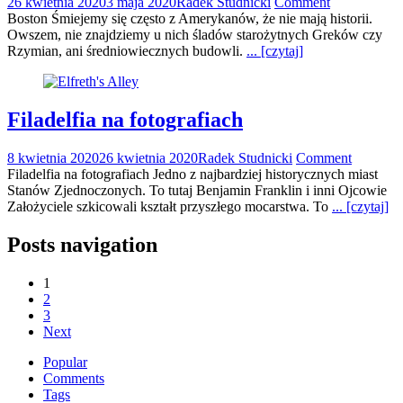
26 kwietnia 2020
3 maja 2020
Radek Studnicki
Comment
Boston Śmiejemy się często z Amerykanów, że nie mają historii.
Owszem, nie znajdziemy u nich śladów starożytnych Greków czy
Rzymian, ani średniowiecznych budowli.
... [czytaj]
Filadelfia na fotografiach
8 kwietnia 2020
26 kwietnia 2020
Radek Studnicki
Comment
Filadelfia na fotografiach Jedno z najbardziej historycznych miast
Stanów Zjednoczonych. To tutaj Benjamin Franklin i inni Ojcowie
Założyciele szkicowali kształt przyszłego mocarstwa. To
... [czytaj]
Posts navigation
1
2
3
Next
Popular
Comments
Tags