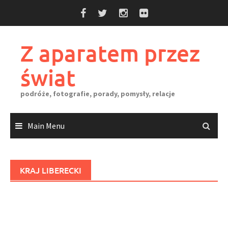
Skip
to
content
Z aparatem przez
świat
podróże, fotografie, porady, pomysły, relacje
Main Menu
KRAJ LIBERECKI