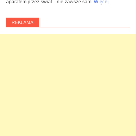
aparatem przez świat... nie zawsze sam.
Więcej
REKLAMA