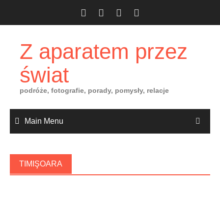
Skip
to
content
Z aparatem przez
świat
podróże, fotografie, porady, pomysły, relacje
Main Menu
TIMIŞOARA