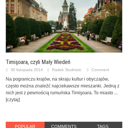
Timişoara, czyli Mały Wiedeń
30 listopada 2014
Radek Studnicki
Comment
Na pograniczu krajów, na skraju kultur i obyczajów,
często można znaleźć najciekawsze mieszanki. Jedną z
nich jest z pewnością rumuńska Timişoara. To miasto
...
[czytaj]
POPULAR
COMMENTS
TAGS