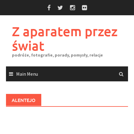
Skip
to
content
Z aparatem przez
świat
podróże, fotografie, porady, pomysły, relacje
Main Menu
ALENTEJO