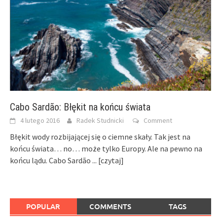
Cabo Sardão: Błękit na końcu świata
4 lutego 2016
Radek Studnicki
Comment
Błękit wody rozbijającej się o ciemne skały. Tak jest na
końcu świata… no… może tylko Europy. Ale na pewno na
końcu lądu. Cabo Sardão
... [czytaj]
POPULAR
COMMENTS
TAGS