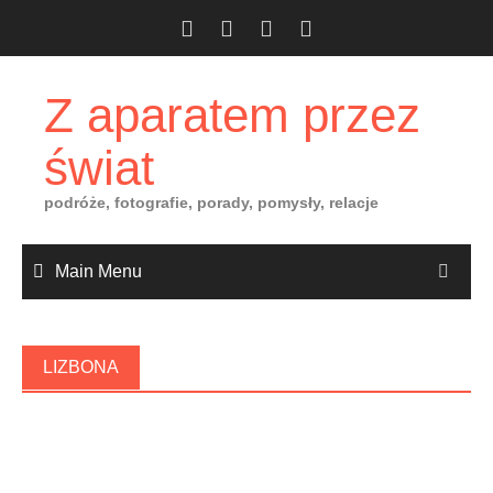
Skip
to
content
Z aparatem przez
świat
podróże, fotografie, porady, pomysły, relacje
Main Menu
LIZBONA