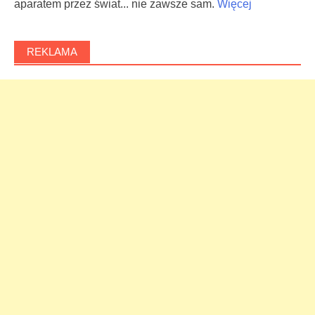
aparatem przez świat... nie zawsze sam.
Więcej
REKLAMA