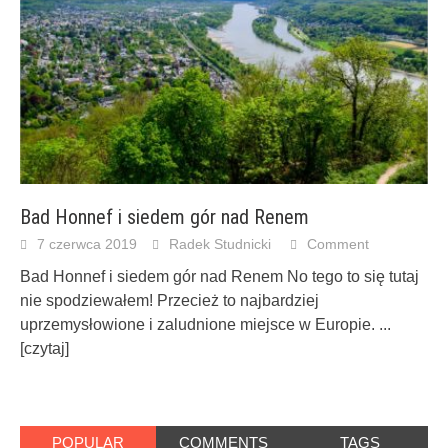
Bad Honnef i siedem gór nad Renem
7 czerwca 2019
Radek Studnicki
Comment
Bad Honnef i siedem gór nad Renem No tego to się tutaj
nie spodziewałem! Przecież to najbardziej
uprzemysłowione i zaludnione miejsce w Europie.
...
[czytaj]
POPULAR
COMMENTS
TAGS