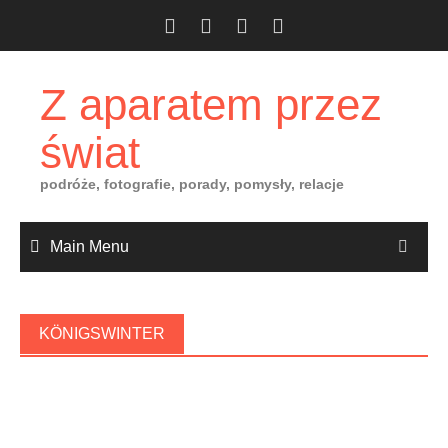
Skip
to
content
Z aparatem przez
świat
podróże, fotografie, porady, pomysły, relacje
Main Menu
KÖNIGSWINTER