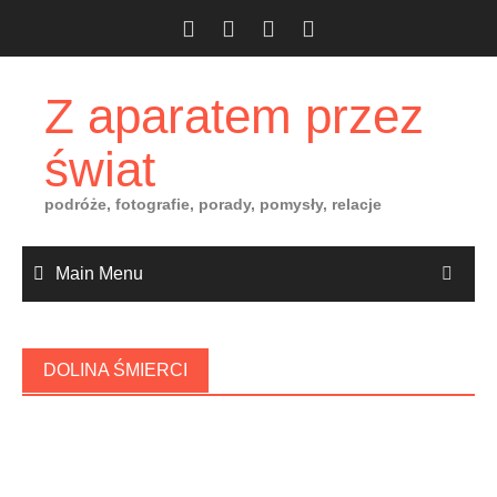
Skip
to
content
Z aparatem przez
świat
podróże, fotografie, porady, pomysły, relacje
Main Menu
DOLINA ŚMIERCI