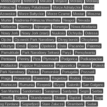
Medziugorie
Meteory
Mikulov
Mojave
Morawy
Morawy
Północne
Morawy Południowe
Morze Adriatyckie
Morze
Azowskie
Morze Bałtyckie
Morze Czarne
Mostar
Moszna
Murter
Nadrenia-Północna Westfalia
Neapol
Nevada
Nieborów
Niemcy
Nijmegen
Norwegia
Nowa Akwitania
Nowy Jork
Nowy Jork (stan)
Nuuksio
Ochryda
Odessa
Ojców
Ojcowski Park Narodowy
Okręg borski
Oksytania
Olsztyn
Omiš
Opole
Opolskie
Oslo
Pacanów
Palermo
Pamukkale
Park Narodowy Sekwoi
Paryż
Pensylwania
Pentowo
Pieniny
Piza
Plymouth
Podgorica
Podkarpackie
Podlaskie
Pogórze Rożnowskie
Pogorzelica
Polesie
Poleski
Park Narodowy
Polska
Pomorskie
Portugalia
Pozzuoli
Praga
Prowansja
Rawenna
Regietów
Rodos
Rovinj
Roztocze
Rumunia
Rzepedź
Rzym
Saloniki
San Galgano
San Marino
Sandomierz
Sarajewo
Sardynia
Segni
Serbia
Sewilla
Sigulda
Skandynawia
Skopje
Śląskie
Sofia
Sogn
og Fjordane
Sognefjord
Stare Załucze
Štramberk
Sudak