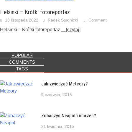
Helsinki – Krótki fotoreportaż
13 listopada 2022
Radek Studnicki
Comment
Helsinki – Krótki fotoreportaż
... [czytaj]
POPULAR
COMMENTS
TAGS
Jak zwiedzać Meteory?
9 czerwca, 2015
Zobaczyć Neapol i umrzeć?
21 kwietnia, 2015