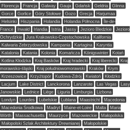
Florencja
Francja
Galway
Gauja
Gdańsk
Geldria
Glinna
Gorce
Gorlice
Góry Stołowe
Gozo
Grecja
Harjumaa
Helsinki
Hiszpania
Holandia
Holandia Północna
Île-de-
France
Inwałd
Irlandia
Istria
Jassy
Jezioro Bledzkie
Jezioro
Ochrydzkie
Jura Krakowsko-Częstochowska
Kalifornia
Kalwaria Zebrzydowska
Kampania
Kartagina
Karyntia
Katalonia
Katania
Kolonia
Komańcza
Königswinter
Kotań
Kotlina Kłodzka
Kraj Basków
Kraj hradecki
Kraj liberecki
Kraj
morawsko-śląski
Kraj południowomorawski
Kraków
Krym
Krzeszowice
Krzyżtopór
Kudowa-Zdrój
Kwiatoń
Kłodzko
Lacjum
Lake District
Lanckorona
Lanzarote
Las Vegas
Lasy
Janowskie
Lednice
Liège
Liguria
Limburgia
Lizbona
Londyn
Lourdes
Lubelskie
Lublana
Maastricht
Macedonia
Macedonia Środkowa
Madryt
Maine-et-Loire
Malta
Maria
Wörth
Massachusetts
Maurzyce
Mazowieckie
Małopolska
Małopolski Szlak Architektury Drewnianej
Małopolskie