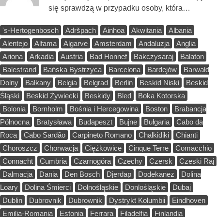
się sprawdzą w przypadku osoby, która…
's-Hertogenbosch
Adršpach
Ainhoa
Akwitania
Albania
Alentejo
Alfama
Algarve
Amsterdam
Andaluzja
Anglia
Ariona
Arkadia
Austria
Bad Honnef
Bakczysaraj
Balaton
Balestrand
Bańska Bystrzyca
Barcelona
Bardejów
Barwałd
Dolny
Bałkany
Belgia
Belgrad
Berlin
Beskid Niski
Beskid
Śląski
Beskid Żywiecki
Beskidy
Bled
Boka Kotorska
Bolonia
Bornholm
Bośnia i Hercegowina
Boston
Brabancja
Północna
Bratysława
Budapeszt
Bujne
Bułgaria
Cabo da
Roca
Cabo Sardão
Carpineto Romano
Chalkidiki
Chianti
Choroszcz
Chorwacja
Ciężkowice
Cinque Terre
Comacchio
Connacht
Cumbria
Czarnogóra
Czechy
Czersk
Czeski Raj
Dalmacja
Dania
Den Bosch
Djerdap
Dodekanez
Dolina
Loary
Dolina Śmierci
Dolnośląskie
Donlośląskie
Dubaj
Dublin
Dubrovnik
Dubrownik
Dystrykt Kolumbii
Eindhoven
Emilia-Romania
Estonia
Ferrara
Filadelfia
Finlandia