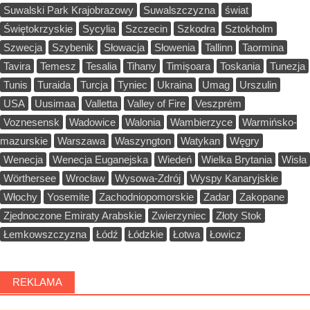
Suwalski Park Krajobrazowy
Suwalszczyzna
świat
Świętokrzyskie
Sycylia
Szczecin
Szkodra
Sztokholm
Szwecja
Szybenik
Słowacja
Słowenia
Tallinn
Taormina
Tavira
Temesz
Tesalia
Tihany
Timişoara
Toskania
Tunezja
Tunis
Turaida
Turcja
Tyniec
Ukraina
Umag
Urszulin
USA
Uusimaa
Valletta
Valley of Fire
Veszprém
Voznesensk
Wadowice
Walonia
Wambierzyce
Warmińsko-
mazurskie
Warszawa
Waszyngton
Watykan
Węgry
Wenecja
Wenecja Euganejska
Wiedeń
Wielka Brytania
Wisła
Wörthersee
Wrocław
Wysowa-Zdrój
Wyspy Kanaryjskie
Włochy
Yosemite
Zachodniopomorskie
Zadar
Zakopane
Zjednoczone Emiraty Arabskie
Zwierzyniec
Złoty Stok
Łemkowszczyzna
Łódź
Łódzkie
Łotwa
Łowicz
REKLAMA