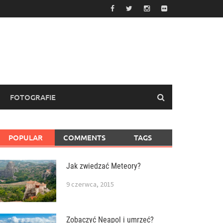
FOTOGRAFIE
POPULAR
COMMENTS
TAGS
Jak zwiedzać Meteory?
9 czerwca, 2015
Zobaczyć Neapol i umrzeć?