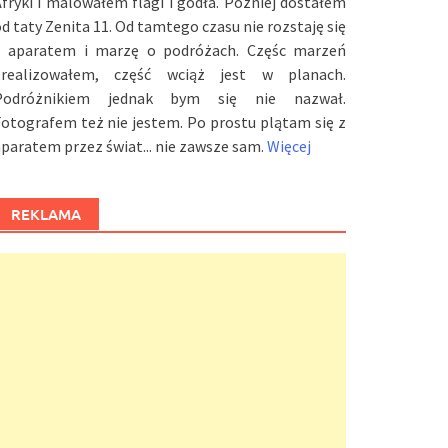
fryki i malowałem flagi i godła. Później dostałem
d taty Zenita 11. Od tamtego czasu nie rozstaję się
z aparatem i marzę o podróżach. Częśc marzeń
zrealizowałem, część wciąż jest w planach.
Podróżnikiem jednak bym się nie nazwał.
otografem też nie jestem. Po prostu plątam się z
paratem przez świat... nie zawsze sam.
Więcej
REKLAMA