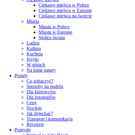
Ciekawe miejsca w Polsce
Ciekawe miejsca w Europie
Ciekawe miejsca na świecie
Miasta
Miasta w Polsce
Miasta w Europie
Stolice świata
Ludzie
Kultura
Kuchnia
Języki
W górach
Na łonie natury
Porady
Co zobaczyć?
Sposoby na podróż
Dla kierowców
Dla fotografów
Ceny
Noclegi
Jak dojechać?
Transport i komunikacja
Recenzje
Pomysły