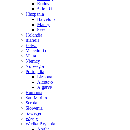
Rodos
Saloniki
Hiszpania
Barcelona
Madryt
Sewilla
Holandia
Irlandia
Łotwa
Macedonia
Malta
Niemcy
Norwegia
Portugalia
Lizbona
Alentejo
Algarve
Rumunia
San Marino
Serbia
Słowenia
Szwecja
Węgry
Wielka Brytania
Anglia