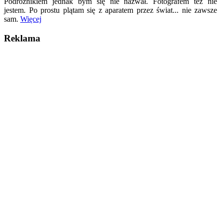
Podróżnikiem jednak bym się nie nazwał. Fotografem też nie
jestem. Po prostu plątam się z aparatem przez świat... nie zawsze
sam.
Więcej
Reklama