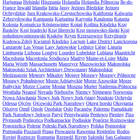
Harjumaa
Helsinki
Hiszpania
Holandia
Holandia Północna
Île-de-
France
Inwałd
Irlandia
Istria
Jassy
Jezioro Bledzkie
Jezioro
Ochrydzkie
Jura Krakowsko-Częstochowska
Kalifornia
Kalwaria
Zebrzydowska
Kampania
Kartagina
Karyntia
Katalonia
Katania
Kolonia
Komańcza
Königswinter
Kotań
Kotlina Kłodzka
Kraj
Basków
Kraj hradecki
Kraj liberecki
Kraj morawsko-śląski
Kraj
południowomorawski
Kraków
Krym
Krzeszowice
Krzyżtopór
Kudowa-Zdrój
Kwiatoń
Kłodzko
Lacjum
Lake District
Lanckorona
Lanzarote
Las Vegas
Lasy Janowskie
Lednice
Liège
Liguria
Limburgia
Lizbona
Londyn
Lourdes
Lubelskie
Lublana
Maastricht
Macedonia
Macedonia Środkowa
Madryt
Maine-et-Loire
Malta
Maria Wörth
Massachusetts
Maurzyce
Mazowieckie
Małopolska
Małopolski Szlak Architektury Drewnianej
Małopolskie
Medziugorie
Meteory
Mikulov
Mojave
Morawy
Morawy Północne
Morawy Południowe
Morze Adriatyckie
Morze Azowskie
Morze
Bałtyckie
Morze Czarne
Mostar
Moszna
Murter
Nadrenia-Północna
Westfalia
Neapol
Nevada
Nieborów
Niemcy
Nijmegen
Norwegia
Nowa Akwitania
Nowy Jork
Nowy Jork (stan)
Nuuksio
Ochryda
Odessa
Ojców
Ojcowski Park Narodowy
Okręg borski
Oksytania
Olsztyn
Omiš
Opole
Opolskie
Oslo
Pacanów
Palermo
Pamukkale
Park Narodowy Sekwoi
Paryż
Pensylwania
Pentowo
Pieniny
Piza
Plymouth
Podgorica
Podkarpackie
Podlaskie
Pogórze Rożnowskie
Pogorzelica
Polesie
Poleski Park Narodowy
Polska
Pomorskie
Portugalia
Pozzuoli
Praga
Prowansja
Rawenna
Regietów
Rodos
Rovinj
Roztocze
Rumunia
Rzepedź
Rzym
Saloniki
San Galgano