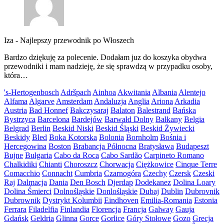
Iza
-
Najlepszy przewodnik po Włoszech
Bardzo dziękuję za polecenie. Dodałam juz do koszyka obydwa
przewodniki i mam nadzieję, że się sprawdzą w przypadku osoby,
która…
's-Hertogenbosch
Adršpach
Ainhoa
Akwitania
Albania
Alentejo
Alfama
Algarve
Amsterdam
Andaluzja
Anglia
Ariona
Arkadia
Austria
Bad Honnef
Bakczysaraj
Balaton
Balestrand
Bańska
Bystrzyca
Barcelona
Bardejów
Barwałd Dolny
Bałkany
Belgia
Belgrad
Berlin
Beskid Niski
Beskid Śląski
Beskid Żywiecki
Beskidy
Bled
Boka Kotorska
Bolonia
Bornholm
Bośnia i
Hercegowina
Boston
Brabancja Północna
Bratysława
Budapeszt
Bujne
Bułgaria
Cabo da Roca
Cabo Sardão
Carpineto Romano
Chalkidiki
Chianti
Choroszcz
Chorwacja
Ciężkowice
Cinque Terre
Comacchio
Connacht
Cumbria
Czarnogóra
Czechy
Czersk
Czeski
Raj
Dalmacja
Dania
Den Bosch
Djerdap
Dodekanez
Dolina Loary
Dolina Śmierci
Dolnośląskie
Donlośląskie
Dubaj
Dublin
Dubrovnik
Dubrownik
Dystrykt Kolumbii
Eindhoven
Emilia-Romania
Estonia
Ferrara
Filadelfia
Finlandia
Florencja
Francja
Galway
Gauja
Gdańsk
Geldria
Glinna
Gorce
Gorlice
Góry Stołowe
Gozo
Grecja