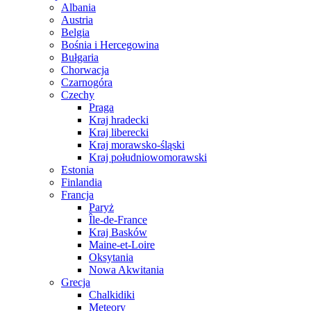
Albania
Austria
Belgia
Bośnia i Hercegowina
Bułgaria
Chorwacja
Czarnogóra
Czechy
Praga
Kraj hradecki
Kraj liberecki
Kraj morawsko-śląski
Kraj południowomorawski
Estonia
Finlandia
Francja
Paryż
Île-de-France
Kraj Basków
Maine-et-Loire
Oksytania
Nowa Akwitania
Grecja
Chalkidiki
Meteory