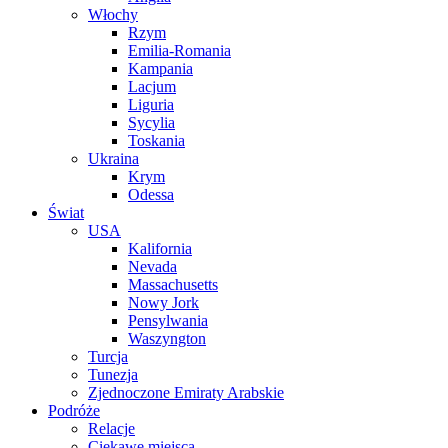
Włochy
Rzym
Emilia-Romania
Kampania
Lacjum
Liguria
Sycylia
Toskania
Ukraina
Krym
Odessa
Świat
USA
Kalifornia
Nevada
Massachusetts
Nowy Jork
Pensylwania
Waszyngton
Turcja
Tunezja
Zjednoczone Emiraty Arabskie
Podróże
Relacje
Ciekawe miejsca