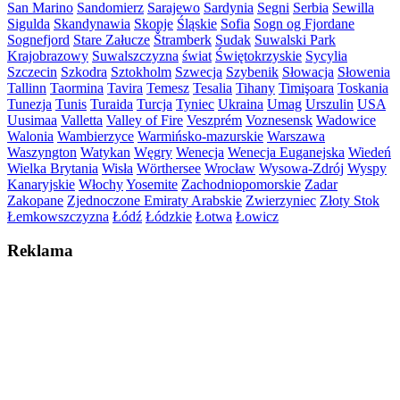
San Marino
Sandomierz
Sarajewo
Sardynia
Segni
Serbia
Sewilla
Sigulda
Skandynawia
Skopje
Śląskie
Sofia
Sogn og Fjordane
Sognefjord
Stare Załucze
Štramberk
Sudak
Suwalski Park
Krajobrazowy
Suwalszczyzna
świat
Świętokrzyskie
Sycylia
Szczecin
Szkodra
Sztokholm
Szwecja
Szybenik
Słowacja
Słowenia
Tallinn
Taormina
Tavira
Temesz
Tesalia
Tihany
Timişoara
Toskania
Tunezja
Tunis
Turaida
Turcja
Tyniec
Ukraina
Umag
Urszulin
USA
Uusimaa
Valletta
Valley of Fire
Veszprém
Voznesensk
Wadowice
Walonia
Wambierzyce
Warmińsko-mazurskie
Warszawa
Waszyngton
Watykan
Węgry
Wenecja
Wenecja Euganejska
Wiedeń
Wielka Brytania
Wisła
Wörthersee
Wrocław
Wysowa-Zdrój
Wyspy
Kanaryjskie
Włochy
Yosemite
Zachodniopomorskie
Zadar
Zakopane
Zjednoczone Emiraty Arabskie
Zwierzyniec
Złoty Stok
Łemkowszczyzna
Łódź
Łódzkie
Łotwa
Łowicz
Reklama