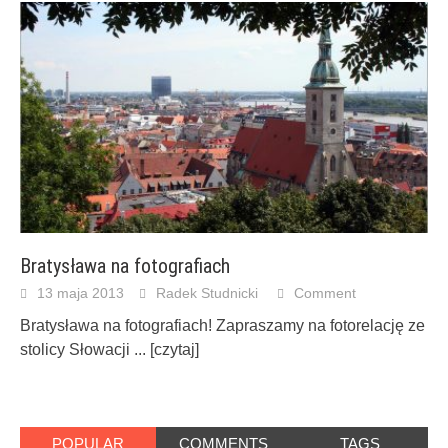
Bratysława na fotografiach
13 maja 2013
Radek Studnicki
Comment
Bratysława na fotografiach! Zapraszamy na fotorelację ze
stolicy Słowacji
... [czytaj]
POPULAR
COMMENTS
TAGS