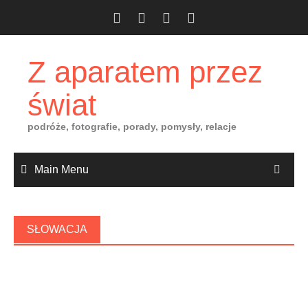
Skip
to
content
Z aparatem przez
świat
podróże, fotografie, porady, pomysły, relacje
Main Menu
SŁOWACJA