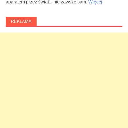
aparatem przez świat... nie zawsze sam.
Więcej
REKLAMA