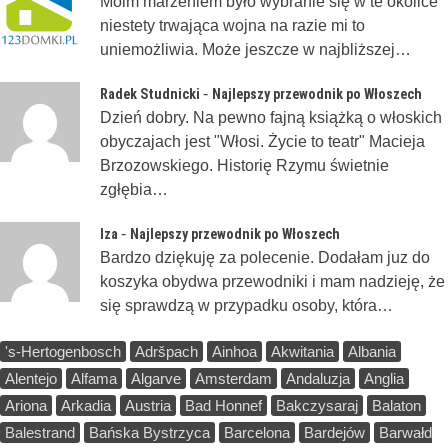
Moim marzeniem było wybranie się w te okolice
niestety trwająca wojna na razie mi to
uniemożliwia. Może jeszcze w najbliższej…
-
Radek Studnicki
Najlepszy przewodnik po Włoszech
Dzień dobry. Na pewno fajną książką o włoskich
obyczajach jest "Włosi. Życie to teatr" Macieja
Brzozowskiego. Historię Rzymu świetnie
zgłębia…
-
Iza
Najlepszy przewodnik po Włoszech
Bardzo dziękuję za polecenie. Dodałam juz do
koszyka obydwa przewodniki i mam nadzieję, że
się sprawdzą w przypadku osoby, która…
's-Hertogenbosch
Adršpach
Ainhoa
Akwitania
Albania
Alentejo
Alfama
Algarve
Amsterdam
Andaluzja
Anglia
Ariona
Arkadia
Austria
Bad Honnef
Bakczysaraj
Balaton
Balestrand
Bańska Bystrzyca
Barcelona
Bardejów
Barwałd