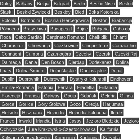
Dolny
Bałkany
Belgia
Belgrad
Berlin
Beskid Niski
Beskid
Śląski
Beskid Żywiecki
Beskidy
Bled
Boka Kotorska
Bolonia
Bornholm
Bośnia i Hercegowina
Boston
Brabancja
Północna
Bratysława
Budapeszt
Bujne
Bułgaria
Cabo da
Roca
Cabo Sardão
Carpineto Romano
Chalkidiki
Chianti
Choroszcz
Chorwacja
Ciężkowice
Cinque Terre
Comacchio
Connacht
Cumbria
Czarnogóra
Czechy
Czersk
Czeski Raj
Dalmacja
Dania
Den Bosch
Djerdap
Dodekanez
Dolina
Loary
Dolina Śmierci
Dolnośląskie
Donlośląskie
Dubaj
Dublin
Dubrovnik
Dubrownik
Dystrykt Kolumbii
Eindhoven
Emilia-Romania
Estonia
Ferrara
Filadelfia
Finlandia
Florencja
Francja
Galway
Gauja
Gdańsk
Geldria
Glinna
Gorce
Gorlice
Góry Stołowe
Gozo
Grecja
Harjumaa
Helsinki
Hiszpania
Holandia
Holandia Północna
Île-de-
France
Inwałd
Irlandia
Istria
Jassy
Jezioro Bledzkie
Jezioro
Ochrydzkie
Jura Krakowsko-Częstochowska
Kalifornia
Kalwaria Zebrzydowska
Kampania
Kartagina
Karyntia