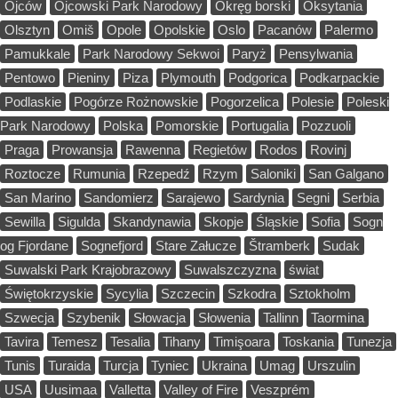
Ojców
Ojcowski Park Narodowy
Okręg borski
Oksytania
Olsztyn
Omiš
Opole
Opolskie
Oslo
Pacanów
Palermo
Pamukkale
Park Narodowy Sekwoi
Paryż
Pensylwania
Pentowo
Pieniny
Piza
Plymouth
Podgorica
Podkarpackie
Podlaskie
Pogórze Rożnowskie
Pogorzelica
Polesie
Poleski
Park Narodowy
Polska
Pomorskie
Portugalia
Pozzuoli
Praga
Prowansja
Rawenna
Regietów
Rodos
Rovinj
Roztocze
Rumunia
Rzepedź
Rzym
Saloniki
San Galgano
San Marino
Sandomierz
Sarajewo
Sardynia
Segni
Serbia
Sewilla
Sigulda
Skandynawia
Skopje
Śląskie
Sofia
Sogn
og Fjordane
Sognefjord
Stare Załucze
Štramberk
Sudak
Suwalski Park Krajobrazowy
Suwalszczyzna
świat
Świętokrzyskie
Sycylia
Szczecin
Szkodra
Sztokholm
Szwecja
Szybenik
Słowacja
Słowenia
Tallinn
Taormina
Tavira
Temesz
Tesalia
Tihany
Timişoara
Toskania
Tunezja
Tunis
Turaida
Turcja
Tyniec
Ukraina
Umag
Urszulin
USA
Uusimaa
Valletta
Valley of Fire
Veszprém