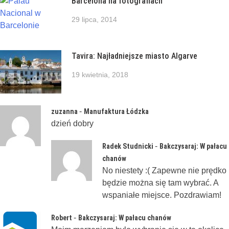
Barcelona na fotografiach
29 lipca, 2014
Tavira: Najładniejsze miasto Algarve
19 kwietnia, 2018
-
zuzanna
Manufaktura Łódzka
dzień dobry
-
Radek Studnicki
Bakczysaraj: W pałacu
chanów
No niestety :( Zapewne nie prędko
będzie można się tam wybrać. A
wspaniałe miejsce. Pozdrawiam!
-
Robert
Bakczysaraj: W pałacu chanów