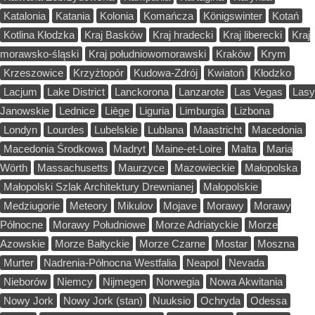
Katalonia
Katania
Kolonia
Komańcza
Königswinter
Kotań
Kotlina Kłodzka
Kraj Basków
Kraj hradecki
Kraj liberecki
Kraj
morawsko-śląski
Kraj południowomorawski
Kraków
Krym
Krzeszowice
Krzyżtopór
Kudowa-Zdrój
Kwiatoń
Kłodzko
Lacjum
Lake District
Lanckorona
Lanzarote
Las Vegas
Lasy
Janowskie
Lednice
Liège
Liguria
Limburgia
Lizbona
Londyn
Lourdes
Lubelskie
Lublana
Maastricht
Macedonia
Macedonia Środkowa
Madryt
Maine-et-Loire
Malta
Maria
Wörth
Massachusetts
Maurzyce
Mazowieckie
Małopolska
Małopolski Szlak Architektury Drewnianej
Małopolskie
Medziugorie
Meteory
Mikulov
Mojave
Morawy
Morawy
Północne
Morawy Południowe
Morze Adriatyckie
Morze
Azowskie
Morze Bałtyckie
Morze Czarne
Mostar
Moszna
Murter
Nadrenia-Północna Westfalia
Neapol
Nevada
Nieborów
Niemcy
Nijmegen
Norwegia
Nowa Akwitania
Nowy Jork
Nowy Jork (stan)
Nuuksio
Ochryda
Odessa