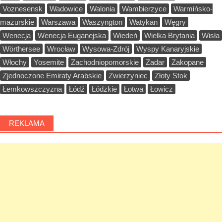
Voznesensk
Wadowice
Walonia
Wambierzyce
Warmińsko-
mazurskie
Warszawa
Waszyngton
Watykan
Węgry
Wenecja
Wenecja Euganejska
Wiedeń
Wielka Brytania
Wisła
Wörthersee
Wrocław
Wysowa-Zdrój
Wyspy Kanaryjskie
Włochy
Yosemite
Zachodniopomorskie
Zadar
Zakopane
Zjednoczone Emiraty Arabskie
Zwierzyniec
Złoty Stok
Łemkowszczyzna
Łódź
Łódzkie
Łotwa
Łowicz
REKLAMA