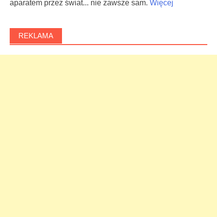
aparatem przez świat... nie zawsze sam.
Więcej
REKLAMA