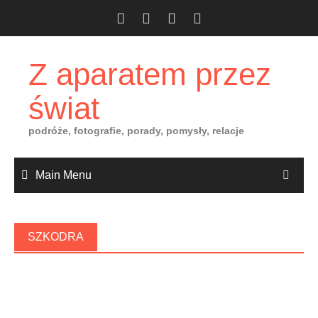
Skip
to
content
Z aparatem przez
świat
podróże, fotografie, porady, pomysły, relacje
Main Menu
SZKODRA