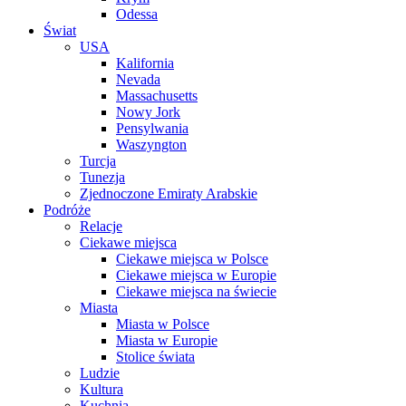
Odessa
Świat
USA
Kalifornia
Nevada
Massachusetts
Nowy Jork
Pensylwania
Waszyngton
Turcja
Tunezja
Zjednoczone Emiraty Arabskie
Podróże
Relacje
Ciekawe miejsca
Ciekawe miejsca w Polsce
Ciekawe miejsca w Europie
Ciekawe miejsca na świecie
Miasta
Miasta w Polsce
Miasta w Europie
Stolice świata
Ludzie
Kultura
Kuchnia