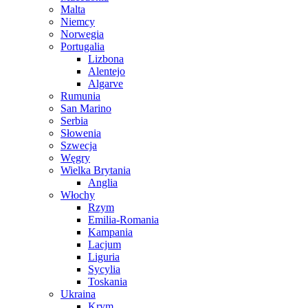
Malta
Niemcy
Norwegia
Portugalia
Lizbona
Alentejo
Algarve
Rumunia
San Marino
Serbia
Słowenia
Szwecja
Węgry
Wielka Brytania
Anglia
Włochy
Rzym
Emilia-Romania
Kampania
Lacjum
Liguria
Sycylia
Toskania
Ukraina
Krym