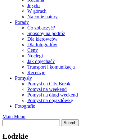
Języki
W górach
Na łonie natury
Porady
Co zobaczyć?
Sposoby na podróż
Dla kierowców
Dla fotografów
Ceny
Noclegi
Jak dojechać?
Transport i komunikacja
Recenzje
Pomysły
Pomysł na City Break
Pomysł na weekend
Pomysł na długi weekend
Pomysł na objazdówkę
Fotografie
Main Menu
Łódzkie