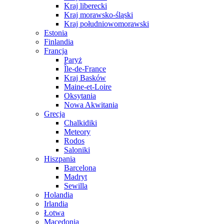
Kraj liberecki
Kraj morawsko-śląski
Kraj południowomorawski
Estonia
Finlandia
Francja
Paryż
Île-de-France
Kraj Basków
Maine-et-Loire
Oksytania
Nowa Akwitania
Grecja
Chalkidiki
Meteory
Rodos
Saloniki
Hiszpania
Barcelona
Madryt
Sewilla
Holandia
Irlandia
Łotwa
Macedonia