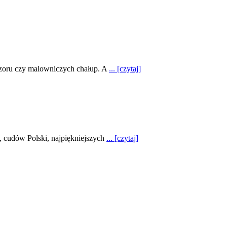
 wzoru czy malowniczych chałup. A
... [czytaj]
, cudów Polski, najpiękniejszych
... [czytaj]