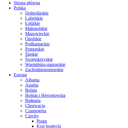
Strona główna
Polska
Dolnośląskie
Lubelskie
Łódzkie
Małopolskie
Mazowieckie
Opolskie
Podkarpackie
Pomorskie
Śląskie
Świętokrzyskie
Warmińsko-mazurskie
Zachodniopomorskie
Europa
Albania
Austria
Belgia
Bośnia i Hercegowina
Bułgaria
Chorwacja
Czarnogóra
Czechy
Praga
Kraj hradecki