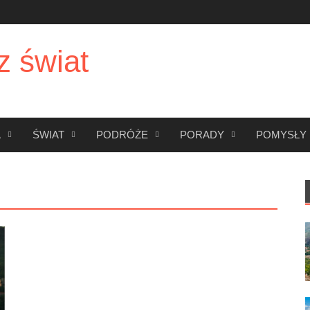
z świat
A
ŚWIAT
PODRÓŻE
PORADY
POMYSŁY