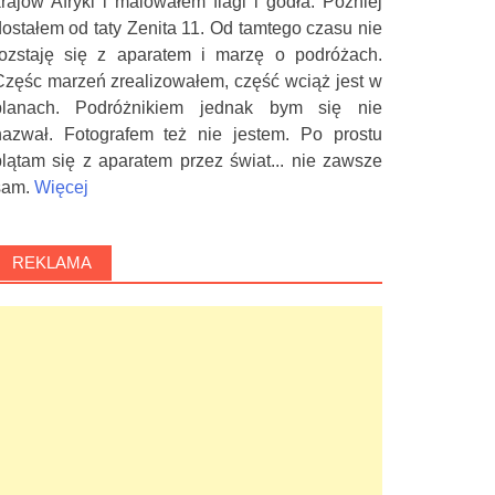
krajów Afryki i malowałem flagi i godła. Później
dostałem od taty Zenita 11. Od tamtego czasu nie
rozstaję się z aparatem i marzę o podróżach.
Częśc marzeń zrealizowałem, część wciąż jest w
planach. Podróżnikiem jednak bym się nie
nazwał. Fotografem też nie jestem. Po prostu
plątam się z aparatem przez świat... nie zawsze
sam.
Więcej
REKLAMA