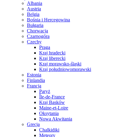
Albania
Austria
Belgia
Bośnia i Hercegowina
Bułgaria
Chorwacja
Czarnogóra
Czechy
Praga
Kraj hradecki
Kraj liberecki
Kraj morawsko-śląski
Kraj południowomorawski
Estonia
Finlandia
Francja
Paryż
Île-de-France
Kraj Basków
Maine-et-Loire
Oksytania
Nowa Akwitania
Grecja
Chalkidiki
Meteory