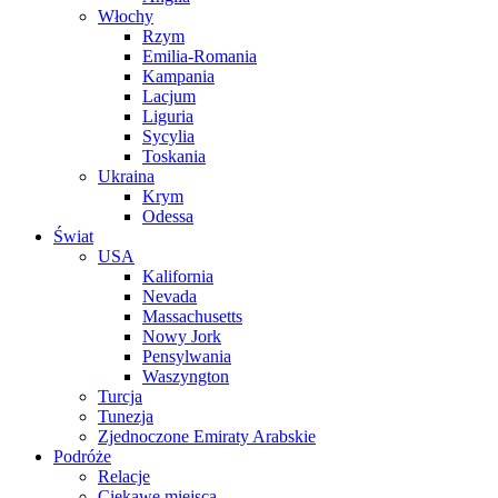
Włochy
Rzym
Emilia-Romania
Kampania
Lacjum
Liguria
Sycylia
Toskania
Ukraina
Krym
Odessa
Świat
USA
Kalifornia
Nevada
Massachusetts
Nowy Jork
Pensylwania
Waszyngton
Turcja
Tunezja
Zjednoczone Emiraty Arabskie
Podróże
Relacje
Ciekawe miejsca