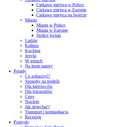
Ciekawe miejsca w Polsce
Ciekawe miejsca w Europie
Ciekawe miejsca na świecie
Miasta
Miasta w Polsce
Miasta w Europie
Stolice świata
Ludzie
Kultura
Kuchnia
Języki
W górach
Na łonie natury
Porady
Co zobaczyć?
Sposoby na podróż
Dla kierowców
Dla fotografów
Ceny
Noclegi
Jak dojechać?
Transport i komunikacja
Recenzje
Pomysły