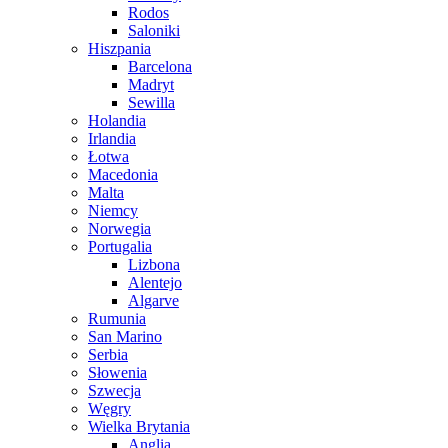
Rodos
Saloniki
Hiszpania
Barcelona
Madryt
Sewilla
Holandia
Irlandia
Łotwa
Macedonia
Malta
Niemcy
Norwegia
Portugalia
Lizbona
Alentejo
Algarve
Rumunia
San Marino
Serbia
Słowenia
Szwecja
Węgry
Wielka Brytania
Anglia