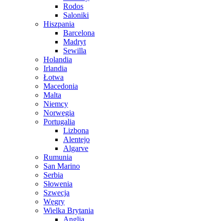
Rodos
Saloniki
Hiszpania
Barcelona
Madryt
Sewilla
Holandia
Irlandia
Łotwa
Macedonia
Malta
Niemcy
Norwegia
Portugalia
Lizbona
Alentejo
Algarve
Rumunia
San Marino
Serbia
Słowenia
Szwecja
Węgry
Wielka Brytania
Anglia