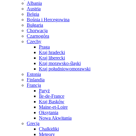
Albania
Austria
Belgia
Bośnia i Hercegowina
Bułgaria
Chorwacja
Czarnogóra
Czechy
Praga
Kraj hradecki
Kraj liberecki
Kraj morawsko-śląski
Kraj południowomorawski
Estonia
Finlandia
Francja
Paryż
Île-de-France
Kraj Basków
Maine-et-Loire
Oksytania
Nowa Akwitania
Grecja
Chalkidiki
Meteory