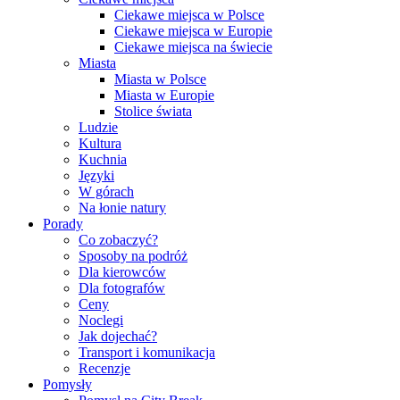
Ciekawe miejsca w Polsce
Ciekawe miejsca w Europie
Ciekawe miejsca na świecie
Miasta
Miasta w Polsce
Miasta w Europie
Stolice świata
Ludzie
Kultura
Kuchnia
Języki
W górach
Na łonie natury
Porady
Co zobaczyć?
Sposoby na podróż
Dla kierowców
Dla fotografów
Ceny
Noclegi
Jak dojechać?
Transport i komunikacja
Recenzje
Pomysły