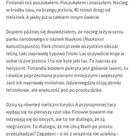
Finlandii też poszukałem. Poszukałem i znalazłem. Nocleg
w środku lasu, na brzegu jeziora, 45 minut drogi od
Helsinek. A jakby już w całkiem innym świecie.
Dopiero później się dowiedziałem, że nocleg leży w sercu
parku narodowego o nazwie Nuuksio (Nuuksion
kansallispuisto). Park chroni przede wszystkim obszar
leśny, taki naprawdę typowo fiński. Las oczywiście kryje w
sobie liczne jeziora. I to nie byle jaki las. To taki las po
horyzont. Finlandia bowiem pokryta jest głównie lasem, tu
i ówdzie poprzecinana jeziorami mniejszymi i większymi.
Jest ich naprawdę mnóstwo. Gdzieniegdzie stoją domki
letniskowe, ale większość jest po prostu dzika.
Dzicy są również nieliczni turyści. A przynajmniej tacy
wydają się na pierwszy rzut oka. Finowie bowiem nie
odzywają się do obcych, ale to nie dlatego, że są
niegrzeczni. To dlatego, że nie chcą Wam po prostu
przeszkadzać! Zagadani – o ile z wrażenia nie uciekną –