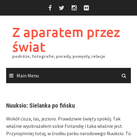
Skip
to
content
Z aparatem przez
świat
podróże, fotografie, porady, pomysły, relacje
Main Menu
Nuuksio: Sielanka po fińsku
Wokół cisza, las, jezioro. Prawdziwie święty spokój. Tak
właśnie wyobrażałem sobie Finlandię i taka właśnie jest.
Przynajmniej tutaj, w środku parku narodowego Nuuksio. To