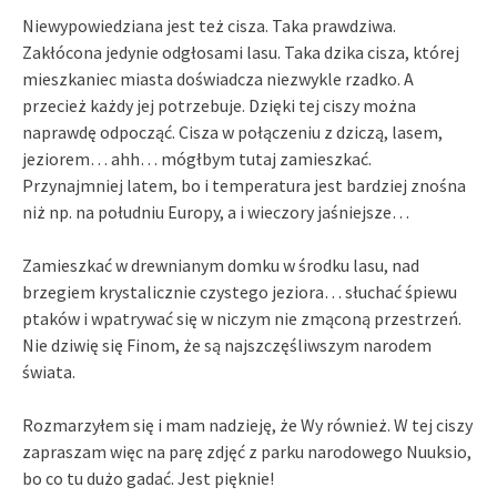
Niewypowiedziana jest też cisza. Taka prawdziwa.
Zakłócona jedynie odgłosami lasu. Taka dzika cisza, której
mieszkaniec miasta doświadcza niezwykle rzadko. A
przecież każdy jej potrzebuje. Dzięki tej ciszy można
naprawdę odpocząć. Cisza w połączeniu z dziczą, lasem,
jeziorem… ahh… mógłbym tutaj zamieszkać.
Przynajmniej latem, bo i temperatura jest bardziej znośna
niż np. na południu Europy, a i wieczory jaśniejsze…
Zamieszkać w drewnianym domku w środku lasu, nad
brzegiem krystalicznie czystego jeziora… słuchać śpiewu
ptaków i wpatrywać się w niczym nie zmąconą przestrzeń.
Nie dziwię się Finom, że są najszczęśliwszym narodem
świata.
Rozmarzyłem się i mam nadzieję, że Wy również. W tej ciszy
zapraszam więc na parę zdjęć z parku narodowego Nuuksio,
bo co tu dużo gadać. Jest pięknie!