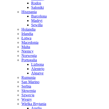
Rodos
Saloniki
Hiszpania
Barcelona
Madryt
Sewilla
Holandia
Irlandia
Łotwa
Macedonia
Malta
Niemcy
Norwegia
Portugalia
Lizbona
Alentejo
Algarve
Rumunia
San Marino
Serbia
Słowenia
Szwecja
Węgry
Wielka Brytania
Anglia