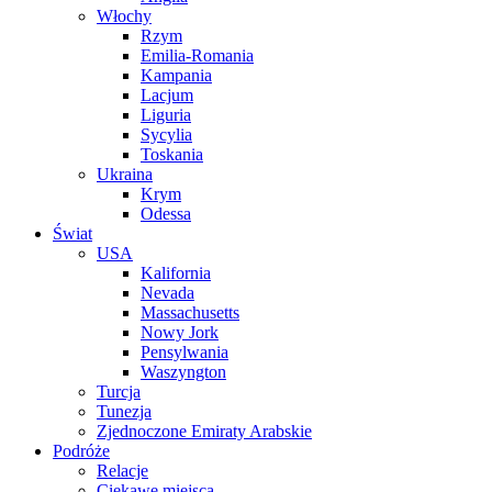
Włochy
Rzym
Emilia-Romania
Kampania
Lacjum
Liguria
Sycylia
Toskania
Ukraina
Krym
Odessa
Świat
USA
Kalifornia
Nevada
Massachusetts
Nowy Jork
Pensylwania
Waszyngton
Turcja
Tunezja
Zjednoczone Emiraty Arabskie
Podróże
Relacje
Ciekawe miejsca