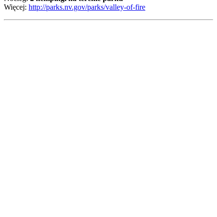
Więcej:
http://parks.nv.gov/parks/valley-of-fire