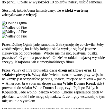
do parku. Opłatę w wysokości 10 dolarów należy uiścić samemu.
Stosunek jakość/cena fantastyczny.
Te widoki warte są
zdecydowanie więcej!
Przez Dolinę Ognia jadę samotnie. Zatrzymuję się co chwila, żeby
zrobić zdjęcie, bo każdy kolejna skała wydaje się być jeszcze
ciekawsza od poprzedniej. Wkoło nie ma nic, pustynia, pustka,
przestrzeń. Ogromna przestrzeń. Gdzieś w oddali majaczą wysokie
szczyty. Krajobraz jak z amerykańskiego filmu.
Przez Valley of Fire prowadzą
dwie drogi asfaltowe oraz 11
szlaków pieszych
. Wszystkie świetnie oznakowane, przy wejściu
na każdy jest oczywiście parking, toaleta, miejsce na piknik – jak to
w Ameryce. Ja wybieram drogę zwaną
White Domes Road
, gdyż
prowadzi do szlaku White Domes Loop, czyli Pętli po Białych
Kopułach. Jadę wolno, bardzo wolno. Chłonę zapierające dech w
piersiach widoki i nie mogę się nadziwić, że nigdy wcześniej o tym
miejscu nie słyszałem.