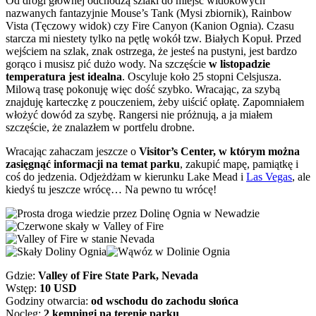
Od drogi głównej odchodzą szlaki do miejsc widokowych
nazwanych fantazyjnie Mouse’s Tank (Mysi zbiornik), Rainbow
Vista (Tęczowy widok) czy Fire Canyon (Kanion Ognia). Czasu
starcza mi niestety tylko na pętlę wokół tzw. Białych Kopuł. Przed
wejściem na szlak, znak ostrzega, że jesteś na pustyni, jest bardzo
gorąco i musisz pić dużo wody. Na szczęście
w listopadzie
temperatura jest idealna
. Oscyluje koło 25 stopni Celsjusza.
Milową trasę pokonuję więc dość szybko. Wracając, za szybą
znajduję karteczkę z pouczeniem, żeby uiścić opłatę. Zapomniałem
włożyć dowód za szybę. Rangersi nie próżnują, a ja miałem
szczęście, że znalazłem w portfelu drobne.
Wracając zahaczam jeszcze o
Visitor’s Center, w którym można
zasięgnąć informacji na temat parku
, zakupić mapę, pamiątkę i
coś do jedzenia. Odjeżdżam w kierunku Lake Mead i
Las Vegas
, ale
kiedyś tu jeszcze wrócę… Na pewno tu wrócę!
Gdzie:
Valley of Fire State Park, Nevada
Wstęp:
10 USD
Godziny otwarcia:
od wschodu do zachodu słońca
Nocleg:
2 kempingi na terenie parku