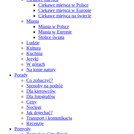
Ciekawe miejsca w Polsce
Ciekawe miejsca w Europie
Ciekawe miejsca na świecie
Miasta
Miasta w Polsce
Miasta w Europie
Stolice świata
Ludzie
Kultura
Kuchnia
Języki
W górach
Na łonie natury
Porady
Co zobaczyć?
Sposoby na podróż
Dla kierowców
Dla fotografów
Ceny
Noclegi
Jak dojechać?
Transport i komunikacja
Recenzje
Pomysły