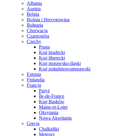
Albania
Austria
Belgia
Bośnia i Hercegowina
Bułgaria
Chorwacja
Czarnogóra
Czechy
Praga
Kraj hradecki
Kraj liberecki
Kraj morawsko-śląski
Kraj południowomorawski
Estonia
Finlandia
Francja
Paryż
Île-de-France
Kraj Basków
Maine-et-Loire
Oksytania
Nowa Akwitania
Grecja
Chalkidiki
Meteory