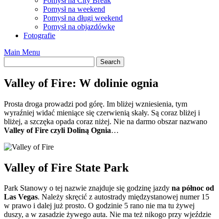
Pomysł na City Break
Pomysł na weekend
Pomysł na długi weekend
Pomysł na objazdówkę
Fotografie
Main Menu
Valley of Fire: W dolinie ognia
Prosta droga prowadzi pod górę. Im bliżej wzniesienia, tym
wyraźniej widać mieniące się czerwienią skały. Są coraz bliżej i
bliżej, a szczęka opada coraz niżej. Nie na darmo obszar nazwano
Valley of Fire czyli Doliną Ognia
…
Valley of Fire State Park
Park Stanowy o tej nazwie znajduje się godzinę jazdy
na północ od
Las Vegas
. Należy skręcić z autostrady międzystanowej numer 15
w prawo i dalej już prosto. O godzinie 5 rano nie ma tu żywej
duszy, a w zasadzie żywego auta. Nie ma też nikogo przy wjeździe