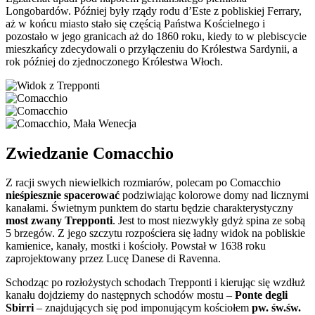
Longobardów. Później były rządy rodu d’Este z pobliskiej Ferrary,
aż w końcu miasto stało się częścią Państwa Kościelnego i
pozostało w jego granicach aż do 1860 roku, kiedy to w plebiscycie
mieszkańcy zdecydowali o przyłączeniu do Królestwa Sardynii, a
rok później do zjednoczonego Królestwa Włoch.
Zwiedzanie Comacchio
Z racji swych niewielkich rozmiarów, polecam po Comacchio
nieśpiesznie spacerować
podziwiając kolorowe domy nad licznymi
kanałami. Świetnym punktem do startu będzie charakterystyczny
most zwany Trepponti
. Jest to most niezwykły gdyż spina ze sobą
5 brzegów. Z jego szczytu rozpościera się ładny widok na pobliskie
kamienice, kanały, mostki i kościoły. Powstał w 1638 roku
zaprojektowany przez Lucę Danese di Ravenna.
Schodząc po rozłożystych schodach Trepponti i kierując się wzdłuż
kanału dojdziemy do następnych schodów mostu –
Ponte degli
Sbirri
– znajdujących się pod imponującym kościołem
pw. św.św.