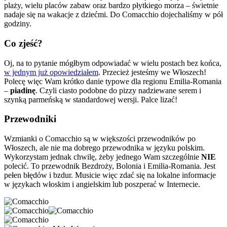
plaży, wielu placów zabaw oraz bardzo płytkiego morza – świetnie
nadaje się na wakacje z dziećmi. Do Comacchio dojechaliśmy w pół
godziny.
Co zjeść?
Oj, na to pytanie mógłbym odpowiadać w wielu postach bez końca,
w jednym już opowiedziałem
. Przecież jesteśmy we Włoszech!
Polecę więc Wam krótko danie typowe dla regionu Emilia-Romania
–
piadinę
. Czyli ciasto podobne do pizzy nadziewane serem i
szynką parmeńską w standardowej wersji. Palce lizać!
Przewodniki
Wzmianki o Comacchio są w większości przewodników po
Włoszech, ale nie ma dobrego przewodnika w języku polskim.
Wykorzystam jednak chwilę, żeby jednego Wam szczególnie
NIE
polecić. To przewodnik Bezdroży, Bolonia i Emilia-Romania. Jest
pełen błędów i bzdur. Musicie więc zdać się na lokalne informacje
w językach włoskim i angielskim lub poszperać w Internecie.