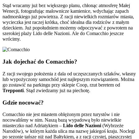
Stąd wracamy już bez większego planu, chłonąc atmosferę Małej
Wenecji, fotografując malownicze kamienice, wdychając zapach
nadmorskiego już powietrza. Z racji niewielkich rozmiarów miasta,
wycieczka jest raczej krótka, choć idealna dla rodziców z małym
dzieckiem. Już popołudniem możemy odpoczywać z powrotem na
szerokiej plaży Lido delle Nazioni. Ale do Comacchio jeszcze
wrócimy.
Jak dojechać do Comacchio?
Z racji swojego położenia z dala od uczęszczanych szlaków, własny
lub wypożyczony samochód jest najlepszym rozwiązaniem. Można
go zostawić na parkingu przy sklepie Coop, rzut beretem od
Trepponti
. Stąd zwiedzamy już na piechotę.
Gdzie nocować?
Comacchio nie jest miastem oblężonym przez turystów i nie
nocowaliśmy w nim. Naszą bazą wypadową było niewielkie
miasteczko nad Adriatykiem –
Lido delle Nazioni
(Wybrzeże
Narodów), w którym każda ulica ma nazwę jakiegoś kraju. Noclegi
po sezonie tańsze niż nad Bałtykiem, a z racji czystej, piaszczystej