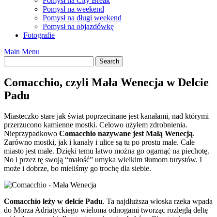
Pomysł na City Break
Pomysł na weekend
Pomysł na długi weekend
Pomysł na objazdówkę
Fotografie
Main Menu
Comacchio, czyli Mała Wenecja w Delcie
Padu
Miasteczko stare jak świat poprzecinane jest kanałami, nad którymi
przerzucono kamienne mostki. Celowo użyłem zdrobnienia.
Nieprzypadkowo
Comacchio nazywane jest Małą Wenecją
.
Zarówno mostki, jak i kanały i ulice są tu po prostu małe. Całe
miasto jest małe. Dzięki temu łatwo można go ogarnąć na piechotę.
No i przez tę swoją “małość” umyka wielkim tłumom turystów. I
może i dobrze, bo mieliśmy go trochę dla siebie.
Comacchio leży w delcie Padu
. Ta najdłuższa włoska rzeka wpada
do Morza Adriatyckiego wieloma odnogami tworząc rozległą deltę