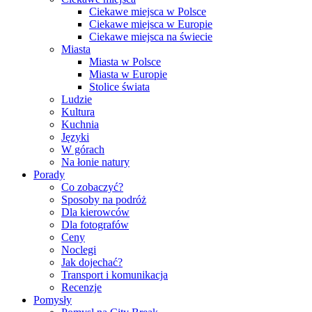
Ciekawe miejsca w Polsce
Ciekawe miejsca w Europie
Ciekawe miejsca na świecie
Miasta
Miasta w Polsce
Miasta w Europie
Stolice świata
Ludzie
Kultura
Kuchnia
Języki
W górach
Na łonie natury
Porady
Co zobaczyć?
Sposoby na podróż
Dla kierowców
Dla fotografów
Ceny
Noclegi
Jak dojechać?
Transport i komunikacja
Recenzje
Pomysły