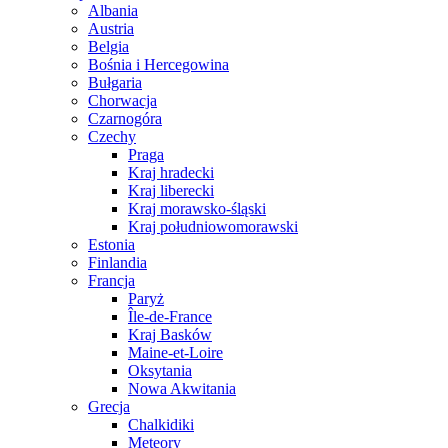
Albania
Austria
Belgia
Bośnia i Hercegowina
Bułgaria
Chorwacja
Czarnogóra
Czechy
Praga
Kraj hradecki
Kraj liberecki
Kraj morawsko-śląski
Kraj południowomorawski
Estonia
Finlandia
Francja
Paryż
Île-de-France
Kraj Basków
Maine-et-Loire
Oksytania
Nowa Akwitania
Grecja
Chalkidiki
Meteory