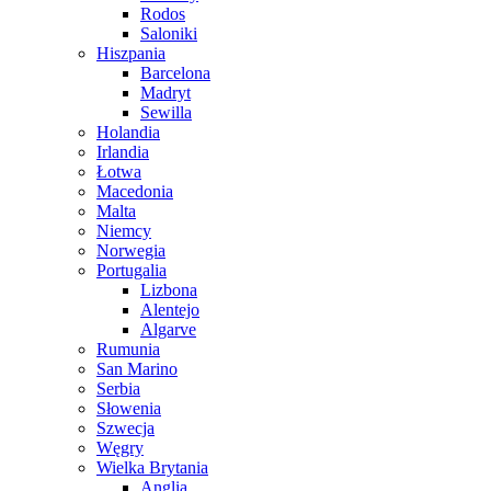
Rodos
Saloniki
Hiszpania
Barcelona
Madryt
Sewilla
Holandia
Irlandia
Łotwa
Macedonia
Malta
Niemcy
Norwegia
Portugalia
Lizbona
Alentejo
Algarve
Rumunia
San Marino
Serbia
Słowenia
Szwecja
Węgry
Wielka Brytania
Anglia