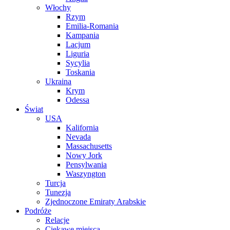
Włochy
Rzym
Emilia-Romania
Kampania
Lacjum
Liguria
Sycylia
Toskania
Ukraina
Krym
Odessa
Świat
USA
Kalifornia
Nevada
Massachusetts
Nowy Jork
Pensylwania
Waszyngton
Turcja
Tunezja
Zjednoczone Emiraty Arabskie
Podróże
Relacje
Ciekawe miejsca