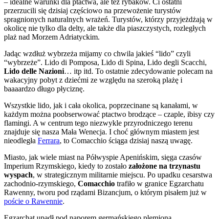
– idealne warunki dla ptactwa, ale też rybaków. Ci ostatni
przerzucili się dzisiaj częściowo na przewożenie turystów
spragnionych naturalnych wrażeń. Turystów, którzy przyjeżdżają w
okolicę nie tylko dla delty, ale także dla piaszczystych, rozległych
plaż nad Morzem Adriatyckim.
Jadąc wzdłuż wybrzeża mijamy co chwila jakieś “lido” czyli
“wybrzeże”. Lido di Pomposa, Lido di Spina, Lido degli Scacchi,
Lido delle Nazioni
… itp itd. To ostatnie zdecydowanie polecam na
wakacyjny pobyt z dziećmi ze względu na szeroką plażę i
baaaardzo długo płyciznę.
Wszystkie lido, jak i cała okolica, poprzecinane są kanałami, w
każdym można poobserwować ptactwo brodzące – czaple, ibisy czy
flamingi. A w centrum tego niezwykle przyrodniczego terenu
znajduje się nasza Mała Wenecja. I choć głównym miastem jest
nieodległa
Ferrara
, to Comacchio ściąga dzisiaj naszą uwagę.
Miasto, jak wiele miast na Półwyspie Apenińskim, sięga czasów
Imperium Rzymskiego, kiedy to zostało
założone na trzynastu
wyspach
, w strategicznym militarnie miejscu. Po upadku cesarstwa
zachodnio-rzymskiego,
Comacchio
trafiło w granice Egzarchatu
Rawenny, tworu pod rządami Bizancjum, o którym pisałem już w
poście o Rawennie
.
Egzarchat upadł pod naporem germańskiego plemiona