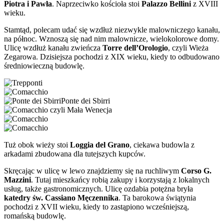
Piotra i Pawła
. Naprzeciwko kościoła stoi
Palazzo Bellini
z XVIII
wieku.
Stamtąd, polecam udać się wzdłuż niezwykle malowniczego kanału,
na północ. Wznoszą się nad nim malownicze, wielokolorowe domy.
Ulicę wzdłuż kanału zwieńcza
Torre dell’Orologio
, czyli Wieża
Zegarowa. Dzisiejsza pochodzi z XIX wieku, kiedy to odbudowano
średniowieczną budowlę.
Ponte dei Sbirri
Tuż obok wieży stoi
Loggia del Grano
, ciekawa budowla z
arkadami zbudowana dla tutejszych kupców.
Skręcając w ulicę w lewo znajdziemy się na ruchliwym
Corso G.
Mazzini
. Tutaj mieszkańcy robią zakupy i korzystają z lokalnych
usług, także gastronomicznych. Ulicę ozdabia potężna bryła
katedry św. Cassiano Męczennika
. Ta barokowa świątynia
pochodzi z XVII wieku, kiedy to zastąpiono wcześniejszą,
romańską budowlę.