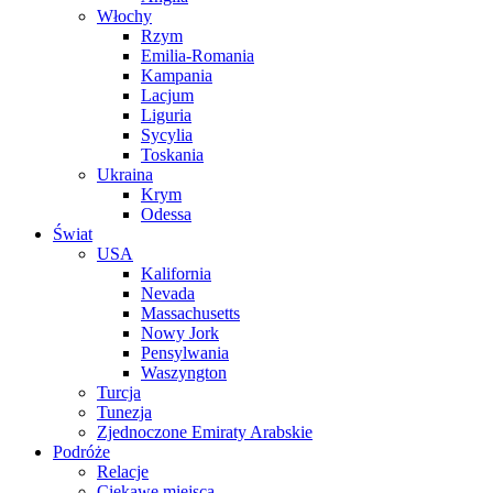
Włochy
Rzym
Emilia-Romania
Kampania
Lacjum
Liguria
Sycylia
Toskania
Ukraina
Krym
Odessa
Świat
USA
Kalifornia
Nevada
Massachusetts
Nowy Jork
Pensylwania
Waszyngton
Turcja
Tunezja
Zjednoczone Emiraty Arabskie
Podróże
Relacje
Ciekawe miejsca