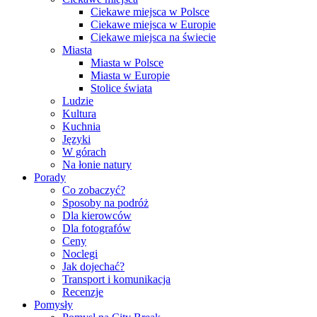
Ciekawe miejsca w Polsce
Ciekawe miejsca w Europie
Ciekawe miejsca na świecie
Miasta
Miasta w Polsce
Miasta w Europie
Stolice świata
Ludzie
Kultura
Kuchnia
Języki
W górach
Na łonie natury
Porady
Co zobaczyć?
Sposoby na podróż
Dla kierowców
Dla fotografów
Ceny
Noclegi
Jak dojechać?
Transport i komunikacja
Recenzje
Pomysły