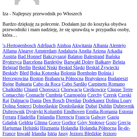
Iza
-
Najlepszy przewodnik po Włoszech
Bardzo dziękuję za polecenie. Dodałam juz do koszyka obydwa
przewodniki i mam nadzieję, że się sprawdzą w przypadku osoby,
która…
's-Hertogenbosch
Adršpach
Ainhoa
Akwitania
Albania
Alentejo
Alfama
Algarve
Amsterdam
Andaluzja
Anglia
Ariona
Arkadia
Austria
Bad Honnef
Bakczysaraj
Balaton
Balestrand
Bańska
Bystrzyca
Barcelona
Bardejów
Barwałd Dolny
Bałkany
Belgia
Belgrad
Berlin
Beskid Niski
Beskid Śląski
Beskid Żywiecki
Beskidy
Bled
Boka Kotorska
Bolonia
Bornholm
Bośnia i
Hercegowina
Boston
Brabancja Północna
Bratysława
Budapeszt
Bujne
Bułgaria
Cabo da Roca
Cabo Sardão
Carpineto Romano
Chalkidiki
Chianti
Choroszcz
Chorwacja
Ciężkowice
Cinque Terre
Comacchio
Connacht
Cumbria
Czarnogóra
Czechy
Czersk
Czeski
Raj
Dalmacja
Dania
Den Bosch
Djerdap
Dodekanez
Dolina Loary
Dolina Śmierci
Dolnośląskie
Donlośląskie
Dubaj
Dublin
Dubrovnik
Dubrownik
Dystrykt Kolumbii
Eindhoven
Emilia-Romania
Estonia
Ferrara
Filadelfia
Finlandia
Florencja
Francja
Galway
Gauja
Gdańsk
Geldria
Glinna
Gorce
Gorlice
Góry Stołowe
Gozo
Grecja
Harjumaa
Helsinki
Hiszpania
Holandia
Holandia Północna
Île-de-
France
Inwałd
Irlandia
Istria
Jassy
Jezioro Bledzkie
Jezioro