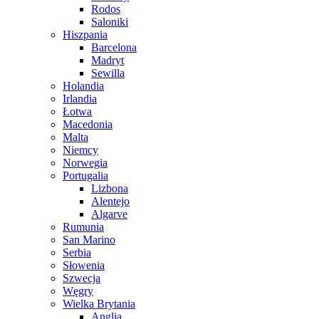
Rodos
Saloniki
Hiszpania
Barcelona
Madryt
Sewilla
Holandia
Irlandia
Łotwa
Macedonia
Malta
Niemcy
Norwegia
Portugalia
Lizbona
Alentejo
Algarve
Rumunia
San Marino
Serbia
Słowenia
Szwecja
Węgry
Wielka Brytania
Anglia