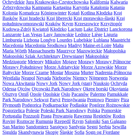
Ochrydzkie
Jura Krakowsko-Częstochowska
Kalifornia
Kalwaria
Zebrzydowska
Kampania
Kartagina
Karyntia
Katalonia
Katania
Kolonia
Komańcza
Königswinter
Kotań
Kotlina Kłodzka
Kraj
Basków
Kraj hradecki
Kraj liberecki
Kraj morawsko-śląski
Kraj
południowomorawski
Kraków
Krym
Krzeszowice
Krzyżtopór
Kudowa-Zdrój
Kwiatoń
Kłodzko
Lacjum
Lake District
Lanckorona
Lanzarote
Las Vegas
Lasy Janowskie
Lednice
Liège
Liguria
Limburgia
Lizbona
Londyn
Lourdes
Lubelskie
Lublana
Maastricht
Macedonia
Macedonia Środkowa
Madryt
Maine-et-Loire
Malta
Maria Wörth
Massachusetts
Maurzyce
Mazowieckie
Małopolska
Małopolski Szlak Architektury Drewnianej
Małopolskie
Medziugorie
Meteory
Mikulov
Mojave
Morawy
Morawy Północne
Morawy Południowe
Morze Adriatyckie
Morze Azowskie
Morze
Bałtyckie
Morze Czarne
Mostar
Moszna
Murter
Nadrenia-Północna
Westfalia
Neapol
Nevada
Nieborów
Niemcy
Nijmegen
Norwegia
Nowa Akwitania
Nowy Jork
Nowy Jork (stan)
Nuuksio
Ochryda
Odessa
Ojców
Ojcowski Park Narodowy
Okręg borski
Oksytania
Olsztyn
Omiš
Opole
Opolskie
Oslo
Pacanów
Palermo
Pamukkale
Park Narodowy Sekwoi
Paryż
Pensylwania
Pentowo
Pieniny
Piza
Plymouth
Podgorica
Podkarpackie
Podlaskie
Pogórze Rożnowskie
Pogorzelica
Polesie
Poleski Park Narodowy
Polska
Pomorskie
Portugalia
Pozzuoli
Praga
Prowansja
Rawenna
Regietów
Rodos
Rovinj
Roztocze
Rumunia
Rzepedź
Rzym
Saloniki
San Galgano
San Marino
Sandomierz
Sarajewo
Sardynia
Segni
Serbia
Sewilla
Sigulda
Skandynawia
Skopje
Śląskie
Sofia
Sogn og Fjordane