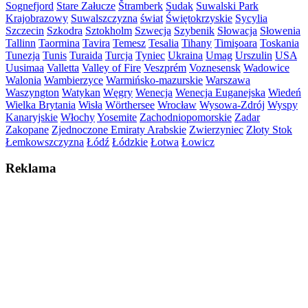
Sognefjord
Stare Załucze
Štramberk
Sudak
Suwalski Park
Krajobrazowy
Suwalszczyzna
świat
Świętokrzyskie
Sycylia
Szczecin
Szkodra
Sztokholm
Szwecja
Szybenik
Słowacja
Słowenia
Tallinn
Taormina
Tavira
Temesz
Tesalia
Tihany
Timişoara
Toskania
Tunezja
Tunis
Turaida
Turcja
Tyniec
Ukraina
Umag
Urszulin
USA
Uusimaa
Valletta
Valley of Fire
Veszprém
Voznesensk
Wadowice
Walonia
Wambierzyce
Warmińsko-mazurskie
Warszawa
Waszyngton
Watykan
Węgry
Wenecja
Wenecja Euganejska
Wiedeń
Wielka Brytania
Wisła
Wörthersee
Wrocław
Wysowa-Zdrój
Wyspy
Kanaryjskie
Włochy
Yosemite
Zachodniopomorskie
Zadar
Zakopane
Zjednoczone Emiraty Arabskie
Zwierzyniec
Złoty Stok
Łemkowszczyzna
Łódź
Łódzkie
Łotwa
Łowicz
Reklama