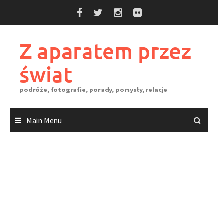
Skip
to
content
Z aparatem przez
świat
podróże, fotografie, porady, pomysły, relacje
Main Menu