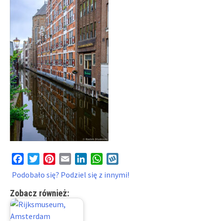
Facebook
Twitter
Pinterest
Email
LinkedIn
WhatsApp
Wykop
Podobało się? Podziel się z innymi!
Zobacz również: